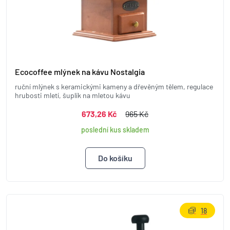
Ecocoffee mlýnek na kávu Nostalgia
ruční mlýnek s keramickými kameny a dřevěným tělem, regulace
hrubosti mletí, šuplík na mletou kávu
673,26 Kč
965 Kč
poslední kus skladem
18