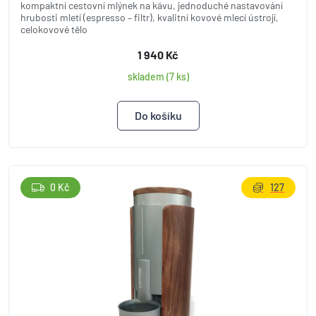
kompaktní cestovní mlýnek na kávu, jednoduché nastavování
hrubosti mletí (espresso – filtr), kvalitní kovové mlecí ústrojí,
celokovové tělo
1 940 Kč
skladem (7 ks)
0 Kč
127