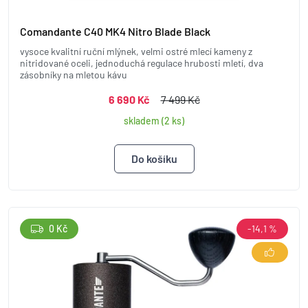
Comandante C40 MK4 Nitro Blade Black
vysoce kvalitní ruční mlýnek, velmi ostré mlecí kameny z
nitridované oceli, jednoduchá regulace hrubosti mletí, dva
zásobníky na mletou kávu
6 690 Kč
7 499 Kč
skladem (2 ks)
0 Kč
-14,1 %