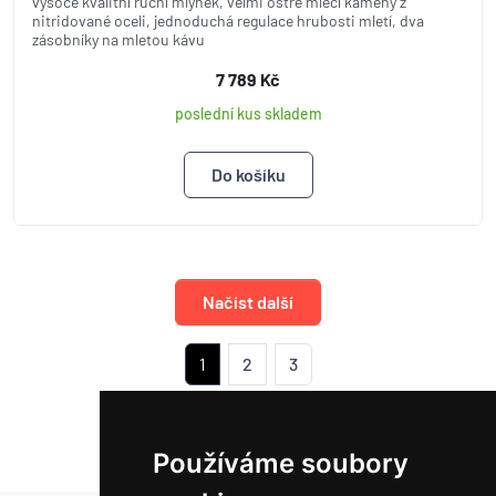
vysoce kvalitní ruční mlýnek, velmi ostré mlecí kameny z
nitridované oceli, jednoduchá regulace hrubosti mletí, dva
zásobníky na mletou kávu
7 789 Kč
poslední kus skladem
Načíst další
1
2
3
Používáme soubory