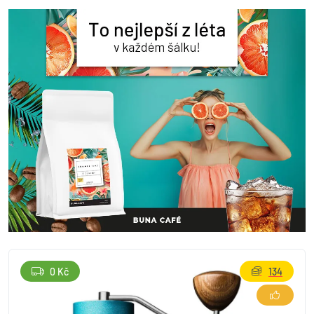
0 Kč
134