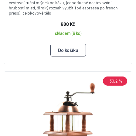
cestovní ruční mlýnek na kávu, jednoduché nastavování
hrubosti mletí, široký rozsah využití (od espressa po french
press), celokovové tělo
680 Kč
skladem (6 ks)
-30,2 %