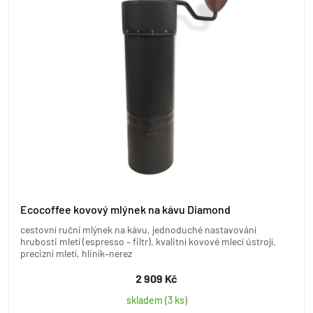
Ecocoffee kovový mlýnek na kávu Diamond
cestovní ruční mlýnek na kávu, jednoduché nastavování
hrubosti mletí (espresso – filtr), kvalitní kovové mlecí ústrojí,
precizní mletí, hliník–nerez
2 909 Kč
skladem (3 ks)