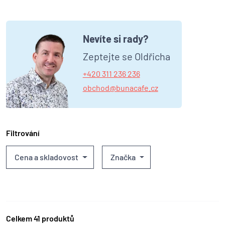
Nevíte si rady?
Zeptejte se Oldřicha
+420 311 236 236
obchod@bunacafe.cz
Filtrování
Cena a skladovost
Značka
Celkem 41 produktů