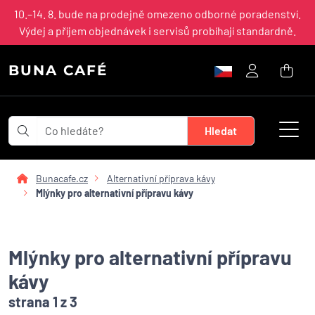
10.–14. 8. bude na prodejně omezeno odborné poradenství.
Výdej a příjem objednávek i servisů probíhají standardně.
BUNA CAFÉ
Bunacafe.cz
Alternativní příprava kávy
Mlýnky pro alternativní přípravu kávy
Mlýnky pro alternativní přípravu
kávy
strana 1 z 3