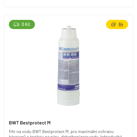
0 Kč
64
BWT Bestprotect M
filtr na vodu BWT Bestprotect M, pro maximální ochranu
kávovarů s tryskou na páru, dekarbonizace vody, jednoduchá