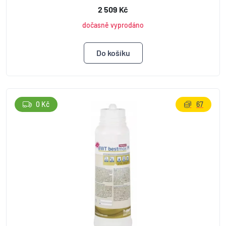
2 509 Kč
dočasně vyprodáno
0 Kč
67