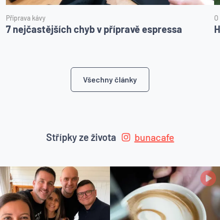
Příprava kávy
O
7 nejčastějších chyb v přípravě espressa
H
Všechny články
Střípky ze života
bunacafe