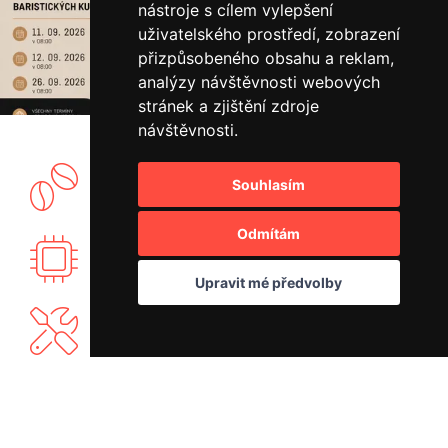
nástroje s cílem vylepšení
uživatelského prostředí, zobrazení
přizpůsobeného obsahu a reklam,
analýzy návštěvnosti webových
stránek a zjištění zdroje
návštěvnosti.
Souhlasím
Vlastní showroom a pražírna kávy.
Odmítám
Vyvíjíme vlastní elektroniku PID regulace.
Upravit mé předvolby
Nabízíme vlastní záruční a mimozáruční servis.
Máme bohaté know-how a rádi se podělíme.