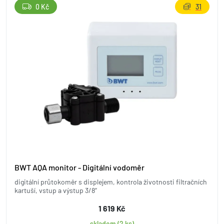
0 Kč
31
BWT AQA monitor - Digitální vodoměr
digitální průtokoměr s displejem, kontrola životnosti filtračních
kartuší, vstup a výstup 3/8“
1 619 Kč
skladem (2 ks)