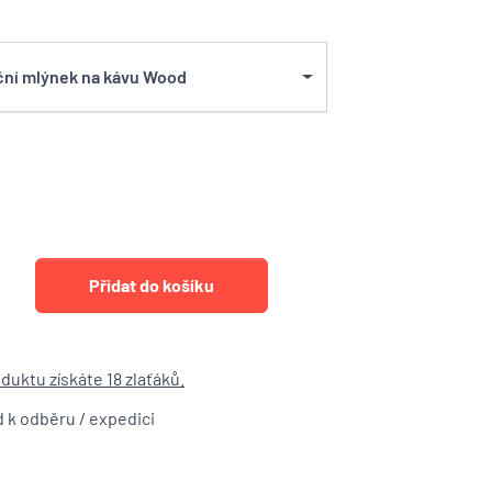
ční mlýnek na kávu Wood
uktu získáte 18 zlaťáků.
d k odběru / expedici