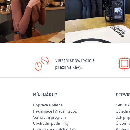
Vlastní showroom a
pražírna kávy.
MŮJ NÁKUP
SERVI
Doprava a platba
Servis 
Reklamace
|
Vrácení zboží
Objedna
Věrnostní program
Jak přip
Obchodní podmínky
Čištění 
Ochrana osobních údajů
Kariéra