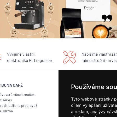
Vyvíjíme vlastní
Nabízíme vlastní zár
elektroniku PID regulace.
mimozáruční servis
S BUNA CAFÉ
BUNA CAFÉ
Používáme sou
kávovarů všech značek
Showroom
Tyto webové stránky po
t servis
Pražírna
cílem vylepšení uživat
ravit balík na přepravu?
Náš příběh
a údržba
Kontakt
a reklam, analýzy návš
Odběr novinek