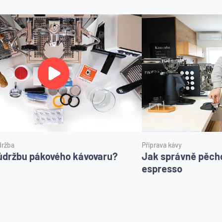
držba
Příprava kávy
údržbu pákového kávovaru?
Jak správně pěch
espresso