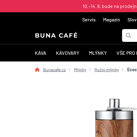
10.–14. 8. bude na prodej
Servis
Magazín
Slov
BUNA CAFÉ
KÁVA
KÁVOVARY
MLÝNKY
VŠE PRO
Bunacafe.cz
Mlýnky
Ruční mlýnky
Ecoco