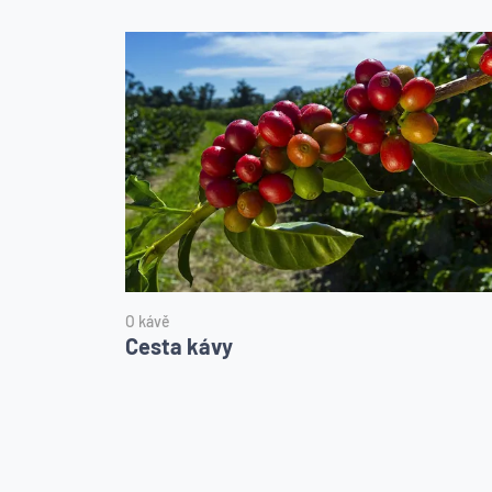
O kávě
Cesta kávy