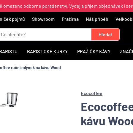
ně omezeno odborné poradenství. Výdej a příjem objednávek i ser
níček pojmů
Showroom
Pražírna
Náš příběh
Velkoob
 BARISTU
BARISTICKÉ KURZY
PRAŽIČKY KÁVY
ZNAČ
ffee ruční mlýnek na kávu Wood
Ecocoffee
Ecocoffee
kávu Woo