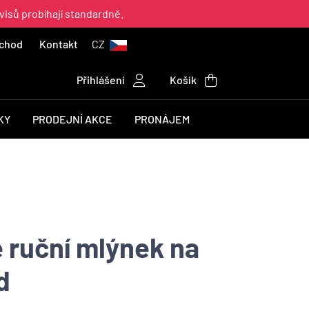
visů probíhají standardně.
chod
Kontakt
CZ
Přihlášení
Košík
KY
PRODEJNÍ AKCE
PRONÁJEM
 ruční mlýnek na
d