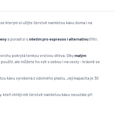
, se kterým si užijte čerstvě namletou kávu doma i na
meny
a poradí si s
mletím pro espresso i alternativu
(filtr,
povrchu pokrytá tenkou vrstvou dřeva. Díky
malým
oužití, ale můžete ho vzít s sebou i na cesty – krásně se
ou kávu vyrobená z odolného plastu. Její kapacita je 30
, kteří chtějí mít čerstvě namletou kávu neustále při