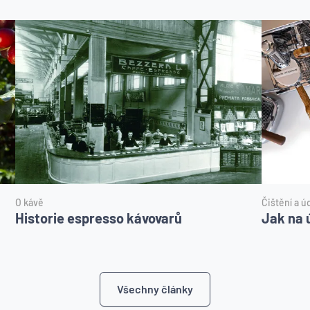
O kávě
Čištění a ú
Historie espresso kávovarů
Jak na 
Všechny články