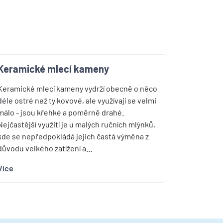
Keramické mlecí kameny
Keramické mlecí kameny vydrží obecně o něco
déle ostré než ty kovové, ale využívají se velmi
málo - jsou křehké a poměrně drahé.
Nejčastější využití je u malých ručních mlýnků,
kde se nepředpokládá jejich častá výměna z
důvodu velkého zatížení a…
Více