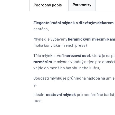
Parametry
Podrobný popis
Elegantní ruční mlýnek s dřevěným dekorem
cestách.
Mlýnek je vybavený
keramickými mlecími ka
moka konvička i french press).
Tělo mlýnku tvoří
nerezová ocel
, která je na 
rozměrům
je mlýnek vhodný nejen pro domácí p
vejde do menšího batohu nebo kufru.
Součástí mlýnku je průhledná nádoba na umlet
g.
Ideální
cestovní mlýnek
pro nenáročné baristy
ruce.