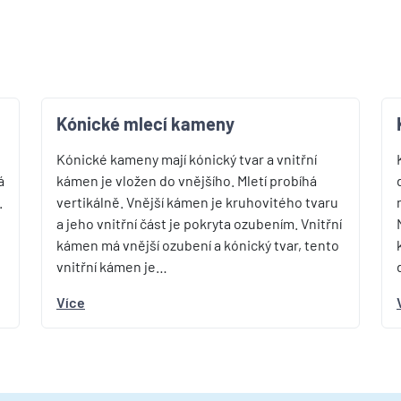
u
Kónické mlecí kameny
Kónické kameny mají kónický tvar a vnitřní
á
kámen je vložen do vnějšího. Mletí probíhá
.
vertikálně. Vnější kámen je kruhovitého tvaru
a jeho vnitřní část je pokryta ozubením. Vnitřní
kámen má vnější ozubení a kónický tvar, tento
vnitřní kámen je…
Více