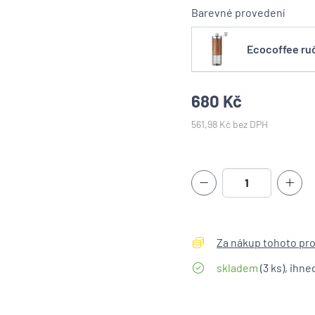
Barevné provedení
Ecocoffee ru
680 Kč
561,98 Kč bez DPH
Za nákup tohoto prod
skladem
(3 ks), ihne