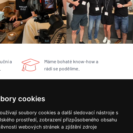
uční a
Máme bohaté know-how a
.
rádi se podělíme.
RYCHLÝ KONTAKT
bory cookies
BUNA CAFÉ
užívají soubory cookies a další sledovací nástroje s
Havlíčkovo náměstí 15/31
elského prostředí, zobrazení přizpůsobeného obsahu
252 19 Rudná u Prahy
obchod@bunacafe.cz
těvnosti webových stránek a zjištění zdroje
+420 311 236 236