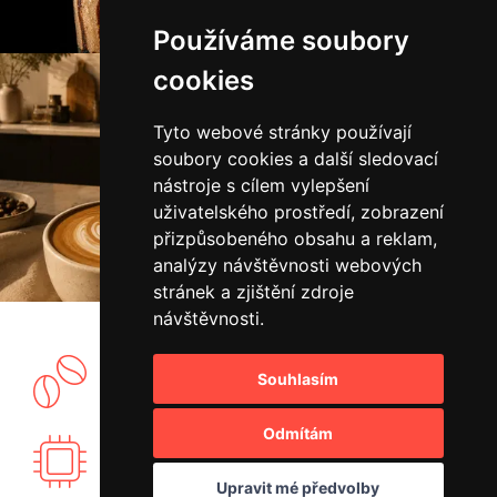
Používáme soubory
cookies
Tyto webové stránky používají
soubory cookies a další sledovací
nástroje s cílem vylepšení
uživatelského prostředí, zobrazení
přizpůsobeného obsahu a reklam,
analýzy návštěvnosti webových
stránek a zjištění zdroje
návštěvnosti.
Souhlasím
Vlastní showroom a pražírna kávy.
Odmítám
Vyvíjíme vlastní elektroniku PID regulace.
Upravit mé předvolby