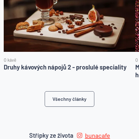
O kávě
O
Druhy kávových nápojů 2 - proslulé speciality
M
h
Všechny články
Střípky ze života
bunacafe