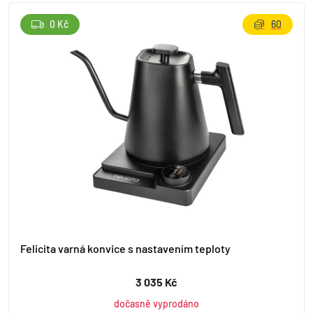
0 Kč
60
Felicita varná konvice s nastavením teploty
3 035 Kč
dočasně vyprodáno