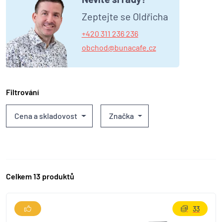
Zeptejte se Oldřicha
+420 311 236 236
obchod@bunacafe.cz
Filtrování
Cena a skladovost
Značka
Celkem 13 produktů
33