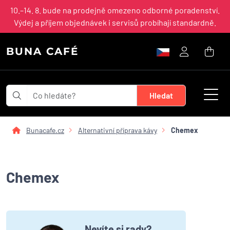
10.–14. 8. bude na prodejně omezeno odborné poradenství.
Výdej a příjem objednávek i servisů probíhají standardně.
BUNA CAFÉ
Bunacafe.cz
Alternativní příprava kávy
Chemex
Chemex
Nevíte si rady?