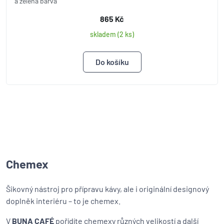
a zelená barva
865 Kč
skladem (2 ks)
Chemex
Šikovný nástroj pro přípravu kávy, ale i originální designový
doplněk interiéru – to je chemex.
V
BUNA CAFÉ
pořídíte chemexy různých velikostí a další