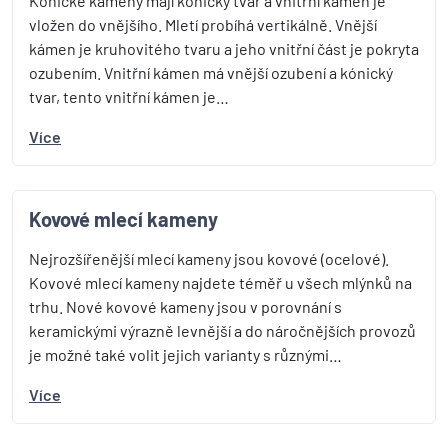
Kónické kameny mají kónický tvar a vnitřní kámen je
vložen do vnějšího. Mletí probíhá vertikálně. Vnější
kámen je kruhovitého tvaru a jeho vnitřní část je pokryta
ozubením. Vnitřní kámen má vnější ozubení a kónický
tvar, tento vnitřní kámen je…
Více
Kovové mlecí kameny
Nejrozšířenější mlecí kameny jsou kovové (ocelové).
Kovové mlecí kameny najdete téměř u všech mlýnků na
trhu. Nové kovové kameny jsou v porovnání s
keramickými výrazně levnější a do náročnějších provozů
je možné také volit jejich varianty s různými…
Více