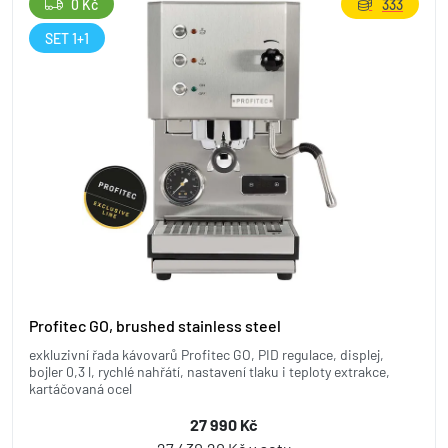
0 Kč
333
SET 1+1
Profitec GO, brushed stainless steel
exkluzivní řada kávovarů Profitec GO, PID regulace, displej,
bojler 0,3 l, rychlé nahřátí, nastavení tlaku i teploty extrakce,
kartáčovaná ocel
27 990 Kč