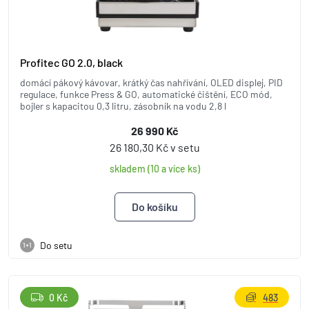
Profitec GO 2.0, black
domácí pákový kávovar, krátký čas nahřívání, OLED displej, PID
regulace, funkce Press & GO, automatické čištění, ECO mód,
bojler s kapacitou 0,3 litru, zásobník na vodu 2,8 l
26 990 Kč
26 180,30 Kč v setu
skladem (10 a více ks)
Do setu
1+1
0 Kč
483