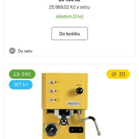
25 969,02 Kč v setu
skladem (2 ks)
Do setu
1+1
0 Kč
313
SET 1+1