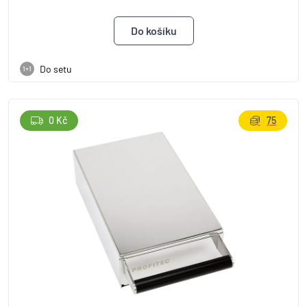
Do setu
1+1
0 Kč
75