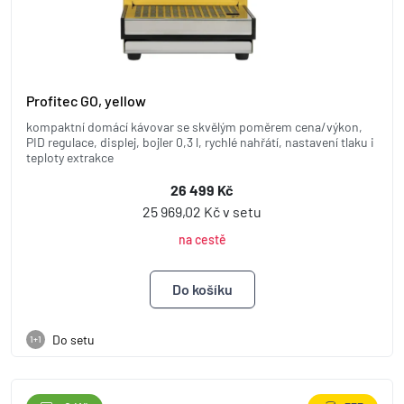
Profitec GO, yellow
kompaktní domácí kávovar se skvělým poměrem cena/výkon,
PID regulace, displej, bojler 0,3 l, rychlé nahřátí, nastavení tlaku i
teploty extrakce
26 499 Kč
25 969,02 Kč v setu
na cestě
Do setu
1+1