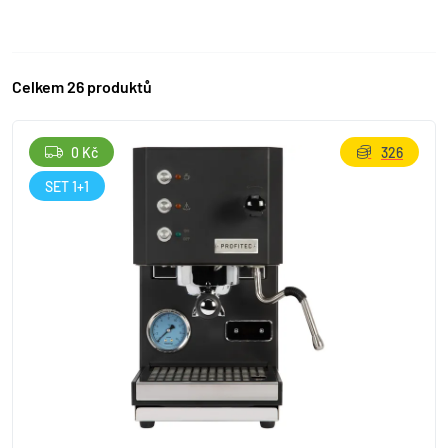
Celkem 26 produktů
0 Kč
326
SET 1+1