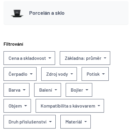
Porcelán a sklo
Filtrování
Cena a skladovost
Základna: průměr
Čerpadlo
Zdroj vody
Potisk
Barva
Balení
Bojler
Objem
Kompatibilita s kávovarem
Druh příslušenství
Materiál