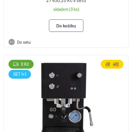
27 430,20 Kč v setu
skladem (3 ks)
Do setu
1+1
0 Kč
410
SET 1+1