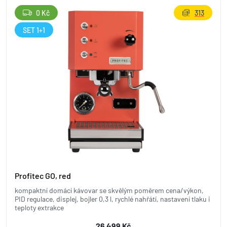
0 Kč
313
SET 1+1
Profitec GO, red
kompaktní domácí kávovar se skvělým poměrem cena/výkon,
PID regulace, displej, bojler 0,3 l, rychlé nahřátí, nastavení tlaku i
teploty extrakce
26 499 Kč