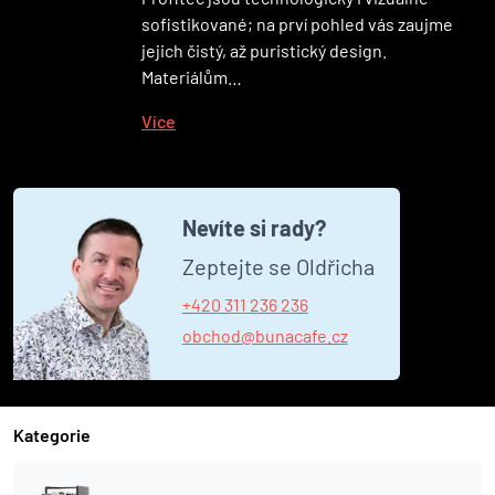
sofistikované; na prví pohled vás zaujme
jejich čistý, až puristický design.
Materiálům…
Více
Nevíte si rady?
Zeptejte se Oldřicha
+420 311 236 236
obchod@bunacafe.cz
Kategorie