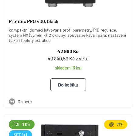
Profitec PRO 400, black
kompaktní domácí kávovar s profi parametry, PID regulace,
systém HX (výměník), 2 okruhy: současně káva i pára, nastavení
tlaku i teploty extrakce
42 990 Kč
40 840,50 Kč v setu
skladem (3 ks)
Do setu
1+1
0 Kč
717
SET 1+1