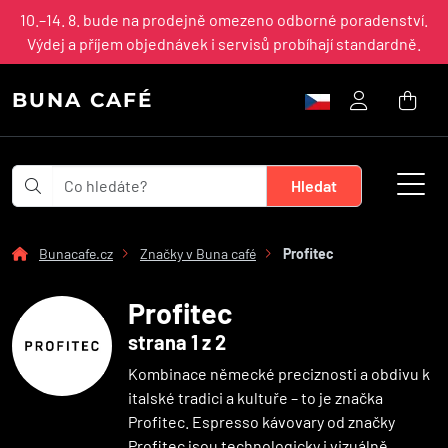
10.–14. 8. bude na prodejně omezeno odborné poradenství.
Výdej a příjem objednávek i servisů probíhají standardně.
BUNA CAFÉ
Bunacafe.cz
Značky v Buna café
Profitec
Profitec
strana 1 z 2
Kombinace německé preciznosti a obdivu k
italské tradici a kultuře – to je značka
Profitec. Espresso kávovary od značky
Profitec jsou technologicky i vizuálně