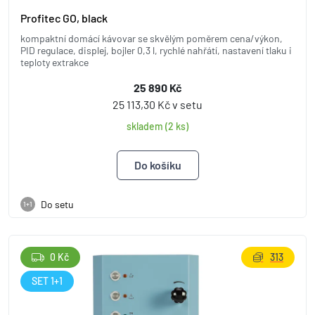
Profitec GO, black
kompaktní domácí kávovar se skvělým poměrem cena/výkon,
PID regulace, displej, bojler 0,3 l, rychlé nahřátí, nastavení tlaku i
teploty extrakce
25 890 Kč
25 113,30 Kč v setu
skladem (2 ks)
Do setu
1+1
0 Kč
313
SET 1+1