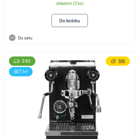
skladem (3 ks)
Do setu
1+1
0 Kč
566
SET 1+1