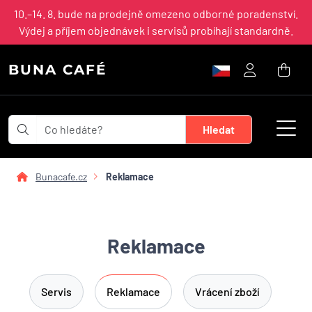
10.–14. 8. bude na prodejně omezeno odborné poradenství.
Výdej a příjem objednávek i servisů probíhají standardně.
BUNA CAFÉ
Bunacafe.cz
Reklamace
Reklamace
Servis
Reklamace
Vrácení zboží