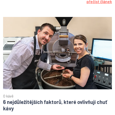
přečíst článek
O kávě
6 nejdůležitějších faktorů, které ovlivňují chuť
kávy