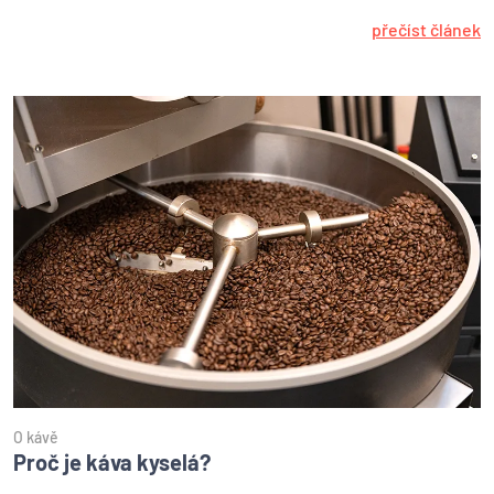
přečíst článek
O kávě
Proč je káva kyselá?