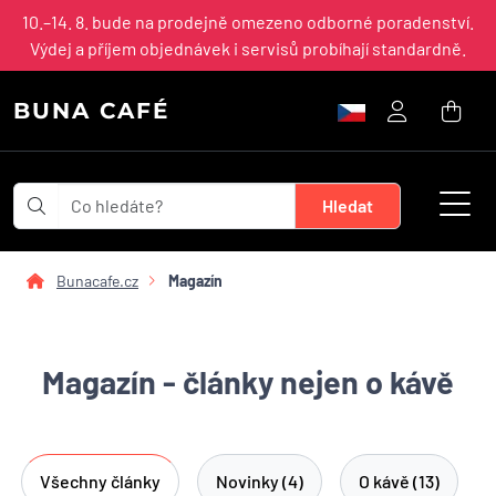
10.–14. 8. bude na prodejně omezeno odborné poradenství.
Výdej a příjem objednávek i servisů probíhají standardně.
BUNA CAFÉ
Bunacafe.cz
Magazín
Magazín - články nejen o kávě
Všechny články
Novinky (4)
O kávě (13)