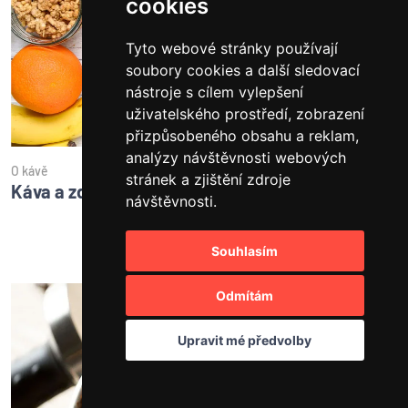
cookies
Tyto webové stránky používají
soubory cookies a další sledovací
nástroje s cílem vylepšení
uživatelského prostředí, zobrazení
přizpůsobeného obsahu a reklam,
analýzy návštěvnosti webových
O kávě
stránek a zjištění zdroje
Káva a zdraví
návštěvnosti.
přečíst článek
Souhlasím
Odmítám
Upravit mé předvolby