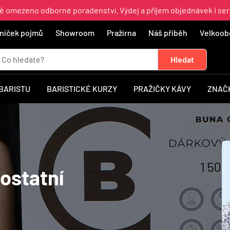
ně omezeno odborné poradenství. Výdej a příjem objednávek i ser
níček pojmů
Showroom
Pražírna
Náš příběh
Velkoob
 BARISTU
BARISTICKÉ KURZY
PRAŽIČKY KÁVY
ZNAČ
ostatní