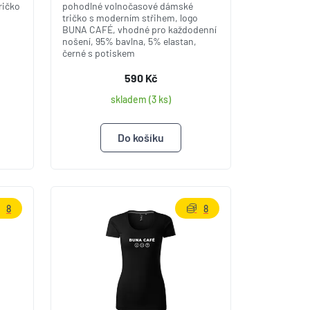
ričko
pohodlné volnočasové dámské
A
tričko s moderním střihem, logo
BUNA CAFÉ, vhodné pro každodenní
nošení, 95% bavlna, 5% elastan,
černé s potiskem
590 Kč
skladem (3 ks)
8
8