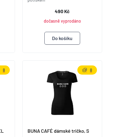
490 Kč
dočasně vyprodáno
8
8
XL
BUNA CAFÉ dámské tričko, S