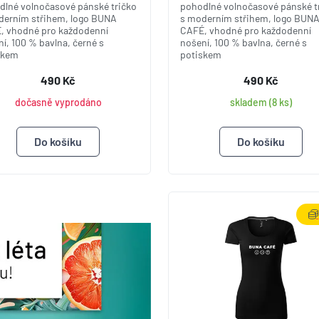
dlné volnočasové pánské tričko
pohodlné volnočasové pánské t
derním střihem, logo BUNA
s moderním střihem, logo BUN
, vhodné pro každodenní
CAFÉ, vhodné pro každodenní
í, 100 % bavlna, černé s
nošení, 100 % bavlna, černé s
skem
potiskem
490 Kč
490 Kč
dočasně vyprodáno
skladem (8 ks)