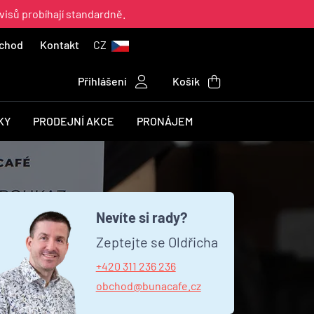
visů probíhají standardně.
chod
Kontakt
CZ
Přihlášení
Košík
KY
PRODEJNÍ AKCE
PRONÁJEM
Nevíte si rady?
Zeptejte se Oldřicha
+420 311 236 236
obchod@bunacafe.cz