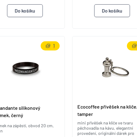
1
Ecocoffee přívěšek na klíče
ndante silikonový
tamper
mek, černý
mini přívěšek na klíče ve tvaru
mek na zápěstí, obvod 20 cm,
pěchovadla na kávu, elegantní
on
provedení, originální dárek pro