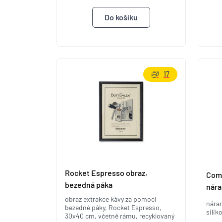
17
Rocket Espresso obraz,
Coma
bezedná páka
nára
obraz extrakce kávy za pomoci
nára
bezedné páky, Rocket Espresso,
silik
30x40 cm, včetně rámu, recyklovaný