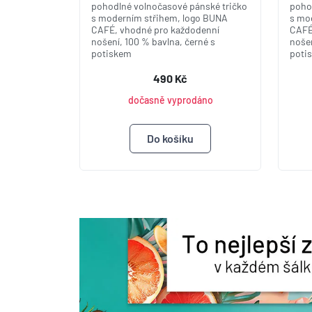
pohodlné volnočasové pánské tričko
poho
s moderním střihem, logo BUNA
s mo
CAFÉ, vhodné pro každodenní
CAFÉ
nošení, 100 % bavlna, černé s
nošen
potiskem
poti
490 Kč
dočasně vyprodáno