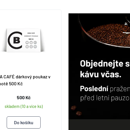
 CAFÉ dárkový poukaz v
otě 500 Kč
500 Kč
skladem (10 a více ks)