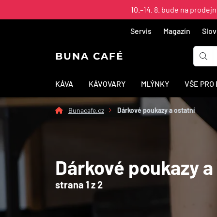
10.–14. 8. bude na prodej
Servis
Magazín
Slov
BUNA CAFÉ
KÁVA
KÁVOVARY
MLÝNKY
VŠE PRO
Bunacafe.cz
Dárkové poukazy a ostatní
Dárkové poukazy a 
strana 1 z 2