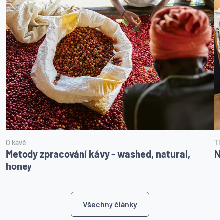
O kávě
T
Metody zpracování kávy - washed, natural,
N
honey
Všechny články