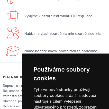
Vyvíjíme vlastní elektroniku PID regulace.
Nabízíme vlastní záruční a mimozáruční servis.
Máme bohaté know-how a rádi se podělíme.
Používáme soubory
MŮJ NÁKUP
SERVIS BUNA CAFÉ
cookies
Doprava a platba
Servis kávovarů všech značek
Tyto webové stránky používají
Reklamace
|
Vrácení zboží
Objednat servis
soubory cookies a další sledovací
Věrnostní program
Jak připravit balík na přepravu?
nástroje s cílem vylepšení
Obchodní podmínky
Čištění a údržba
Ochrana osobních údajů
Kariéra
uživatelského prostředí, zobrazení