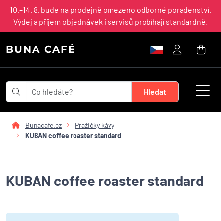
10.–14. 8. bude na prodejně omezeno odborné poradenství.
Výdej a příjem objednávek i servisů probíhají standardně.
BUNA CAFÉ
Bunacafe.cz
Pražičky kávy
KUBAN coffee roaster standard
KUBAN coffee roaster standard