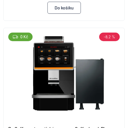
0 Kč
-8,2 %