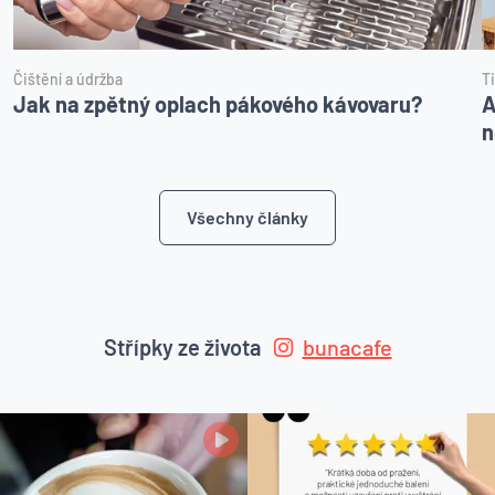
Čištění a údržba
T
Jak na zpětný oplach pákového kávovaru?
A
n
Všechny články
Střípky ze života
bunacafe