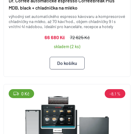
Dr. Coffee automatické espresso Coffeebreak Plus
MDB, black + chladnička na mléko
výhodný set automatického espresso kávovaru a kompresorové
chladničky na mléko, až 70 káv/hod., objem chladničky 9 l s
vnitřní 4l nádobou, ideální pro kanceláře, recepce a hotely
66 680 Kč
72 625 Kč
skladem (2 ks)
0 Kč
-8,1 %