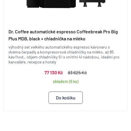
Dr. Coffee automatické espresso Coffeebreak Pro Big
Plus MDB, black + chladnička na mléko
výhodný set velkého automatického espresso kávovaru s
dvěma čerpadly a kompresorové chladničky na mléko, až 85
káv/hod., objem chladničky 9 l s vnitřní 4l nádobou, ideální pro
kanceláře, recepce a hotely
77 130 Kč
83 625 Kč
skladem (6 ks)