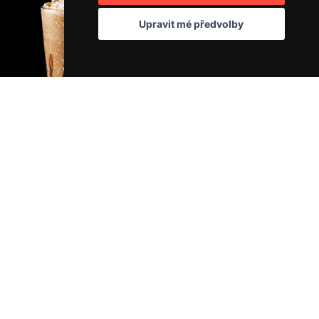
Upravit mé předvolby
Vlastní showroom a pražírna kávy.
Vyvíjíme vlastní elektroniku PID regulace.
Nabízíme vlastní záruční a mimozáruční servis.
Máme bohaté know-how a rádi se podělíme.