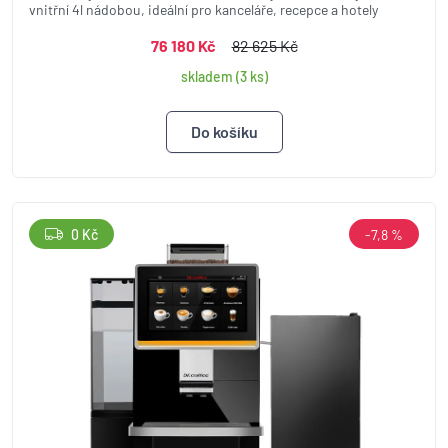
vnitřní 4l nádobou, ideální pro kanceláře, recepce a hotely
76 180 Kč
82 625 Kč
skladem (3 ks)
0 Kč
-7,8 %