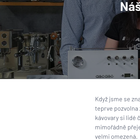
Náš
Když jsme se zna
teprve pozvolna 
kávovary si lidé 
mimořádně přeje
velmi omezená.