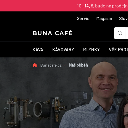
10.–14. 8. bude na prodej
Servis
Magazín
Slov
BUNA CAFÉ
KÁVA
KÁVOVARY
MLÝNKY
VŠE PRO
Bunacafe.cz
Náš příběh