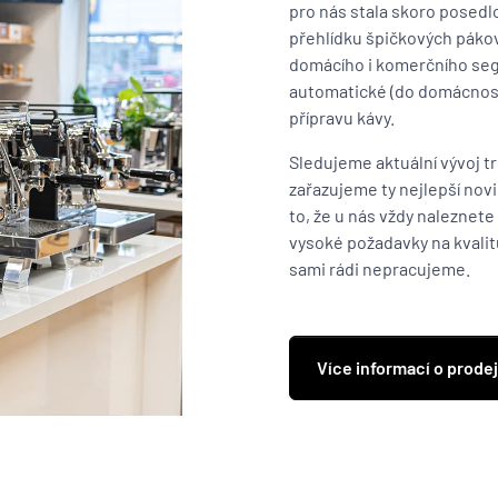
pro nás stala skoro posedl
přehlídku špičkových pákov
domácího i komerčního seg
automatické (do domácností 
přípravu kávy.
Sledujeme aktuální vývoj t
zařazujeme ty nejlepší nov
to, že u nás vždy naleznet
vysoké požadavky na kvalit
sami rádi nepracujeme.
Více informací o prode