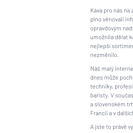
Káva pro nás na 
plno věnovali in
opravdovým nadš
umožnila dělat k
nejlepší sortime
nezměnilo.
Náš malý interne
dnes může pochl
techniky, profe
baristy. V souč
a slovenském trh
Francii a v dalš
A jste to právě v