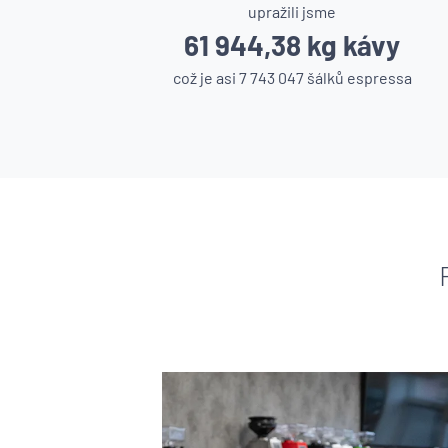
upražili jsme
61 944,38 kg kávy
což je asi 7 743 047 šálků espressa