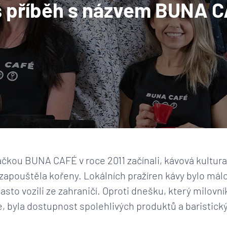
 příběh s názvem BUNA 
čkou BUNA CAFÉ v roce 2011 začínali, kávová kultur
zapouštěla kořeny. Lokálních pražíren kávy bylo mál
často vozili ze zahraničí. Oproti dnešku, který milovn
, byla dostupnost spolehlivých produktů a baristic