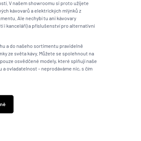
ostí. V našem showroomu si proto užijete
ých kávovarů a elektrických mlýnků z
mentu. Ale nechybí tu ani kávovary
i kanceláří) a příslušenství pro alternativní
rhu a do našeho sortimentu pravidelně
inky ze světa kávy. Můžete se spolehnout na
e pouze osvědčené modely, které splňují naše
u a ovladatelnost – neprodáváme nic, s čím
jně