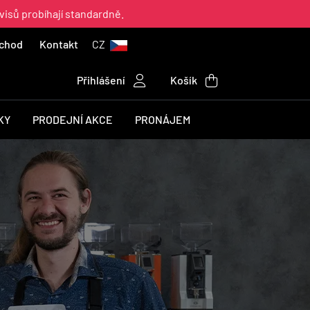
visů probíhají standardně.
chod
Kontakt
CZ
Přihlášení
Košík
KY
PRODEJNÍ AKCE
PRONÁJEM