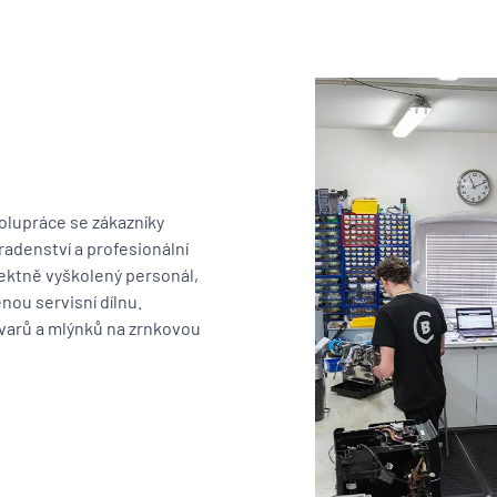
olupráce se zákazníky
adenství a profesionální
fektně vyškolený personál,
nou servisní dílnu.
ovarů a mlýnků na zrnkovou