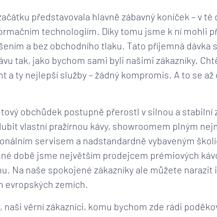
začátku představovala hlavně zábavný koníček – v té
formačním technologiím. Díky tomu jsme k ní mohli p
ením a bez obchodního tlaku. Tato příjemná dávka
ávu tak, jako bychom sami byli našimi zákazníky. Chtě
nt a ty nejlepší služby – žádný kompromis. A to se a
tový obchůdek postupně přerostl v silnou a stabilní 
ubit vlastní pražírnou kávy, showroomem plným nej
sionálním servisem a nadstandardně vybaveným škol
asné době jsme největším prodejcem prémiových ká
u. Na naše spokojené zákazníky ale můžete narazit 
ích evropských zemích.
y, naši věrní zákazníci, komu bychom zde rádi poděko