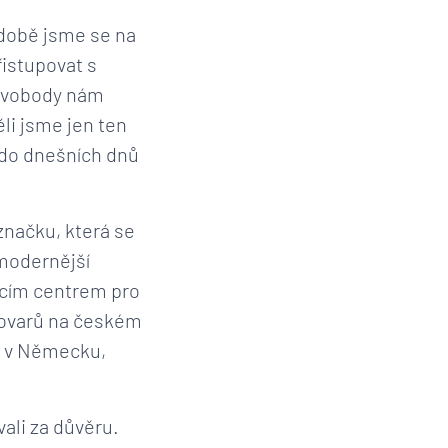
 době jsme se na
řistupovat s
 svobody nám
li jsme jen ten
ž do dnešních dnů
značku, která se
modernější
ícím centrem pro
vovarů na českém
i v Německu,
vali za důvěru.