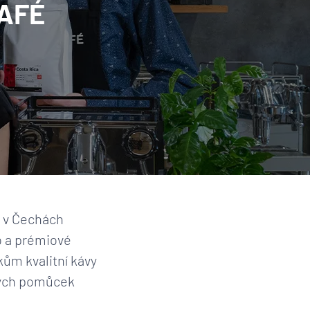
CAFÉ
a v Čechách
o a prémiové
íkům kvalitní kávy
kých pomůcek