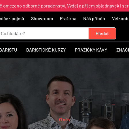
ně omezeno odborné poradenství. Výdej a příjem objednávek i ser
níček pojmů
Showroom
Pražírna
Náš příběh
Velkoob
 BARISTU
BARISTICKÉ KURZY
PRAŽIČKY KÁVY
ZNAČ
O nás