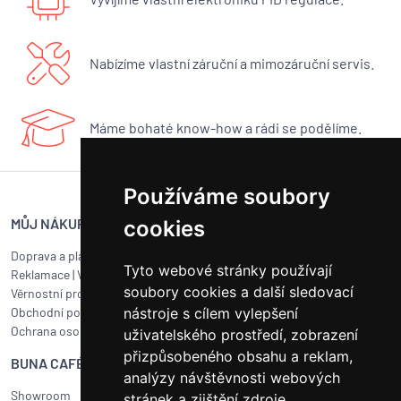
Nabízíme vlastní záruční a mimozáruční servis.
Máme bohaté know-how a rádi se podělíme.
Používáme soubory
MŮJ NÁKUP
SERVIS BUNA CAFÉ
cookies
Doprava a platba
Servis kávovarů všech značek
Tyto webové stránky používají
Reklamace
|
Vrácení zboží
Objednat servis
soubory cookies a další sledovací
Věrnostní program
Jak připravit balík na přepravu?
Obchodní podmínky
nástroje s cílem vylepšení
Čištění a údržba
Ochrana osobních údajů
Kariéra
uživatelského prostředí, zobrazení
přizpůsobeného obsahu a reklam,
BUNA CAFÉ
RYCHLÝ KONTAKT
analýzy návštěvnosti webových
Showroom
BUNA CAFÉ
stránek a zjištění zdroje