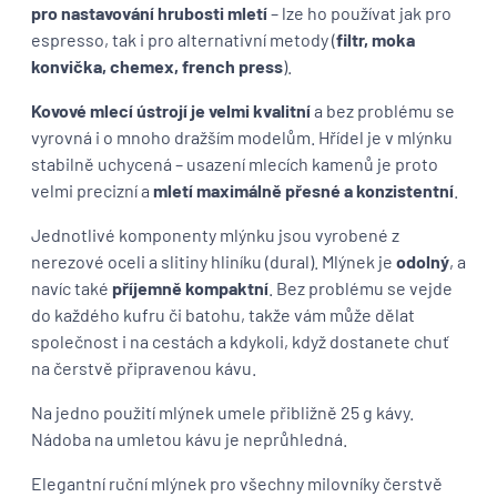
pro nastavování hrubosti mletí
– lze ho používat jak pro
espresso, tak i pro alternativní metody (
filtr, moka
konvička, chemex, french press
).
Kovové mlecí ústrojí je velmi kvalitní
a bez problému se
vyrovná i o mnoho dražším modelům. Hřídel je v mlýnku
stabilně uchycená – usazení mlecích kamenů je proto
velmi precizní a
mletí maximálně přesné a konzistentní
.
Jednotlivé komponenty mlýnku jsou vyrobené z
nerezové oceli a slitiny hliníku (dural). Mlýnek je
odolný
, a
navíc také
příjemně kompaktní
. Bez problému se vejde
do každého kufru či batohu, takže vám může dělat
společnost i na cestách a kdykoli, když dostanete chuť
na čerstvě připravenou kávu.
Na jedno použití mlýnek umele přibližně 25 g kávy.
Nádoba na umletou kávu je neprůhledná.
Elegantní ruční mlýnek pro všechny milovníky čerstvě