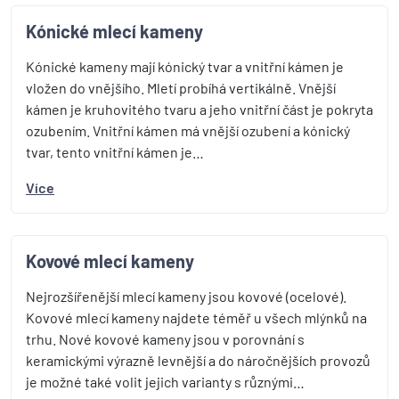
Kónické mlecí kameny
Kónické kameny mají kónický tvar a vnitřní kámen je
vložen do vnějšího. Mletí probíhá vertikálně. Vnější
kámen je kruhovitého tvaru a jeho vnitřní část je pokryta
ozubením. Vnitřní kámen má vnější ozubení a kónický
tvar, tento vnitřní kámen je…
Více
Kovové mlecí kameny
Nejrozšířenější mlecí kameny jsou kovové (ocelové).
Kovové mlecí kameny najdete téměř u všech mlýnků na
trhu. Nové kovové kameny jsou v porovnání s
keramickými výrazně levnější a do náročnějších provozů
je možné také volit jejich varianty s různými…