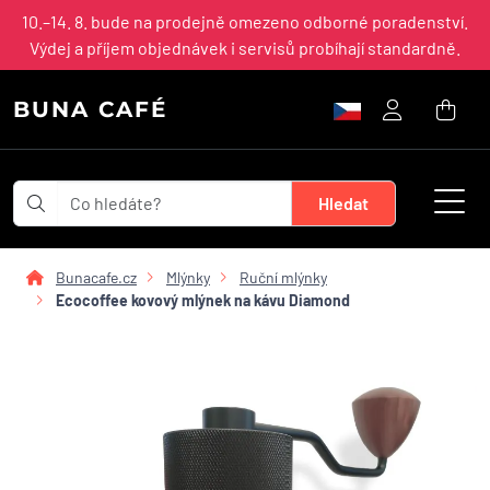
10.–14. 8. bude na prodejně omezeno odborné poradenství.
Výdej a příjem objednávek i servisů probíhají standardně.
BUNA CAFÉ
Bunacafe.cz
Mlýnky
Ruční mlýnky
Ecocoffee kovový mlýnek na kávu Diamond