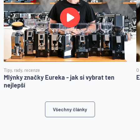
Tipy, rady, recenze
O
Mlýnky značky Eureka - jak si vybrat ten
E
nejlepší
Všechny články