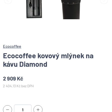
Ecocoffee
Ecocoffee kovový mlýnek na
kávu Diamond
2 909 Kč
2 404,13 Kč bez DPH