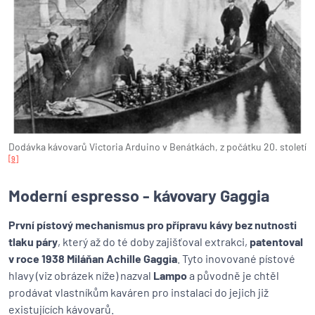
Dodávka kávovarů Victoria Arduino v Benátkách, z počátku 20. století
[9]
Moderní espresso - kávovary Gaggia
První pístový mechanismus pro přípravu kávy bez nutnosti
tlaku páry
, který až do té doby zajišťoval extrakci,
patentoval
v roce 1938 Miláňan Achille Gaggia
. Tyto inovované pístové
hlavy (viz obrázek níže) nazval
Lampo
a původně je chtěl
prodávat vlastníkům kaváren pro instalaci do jejich již
existujících kávovarů.