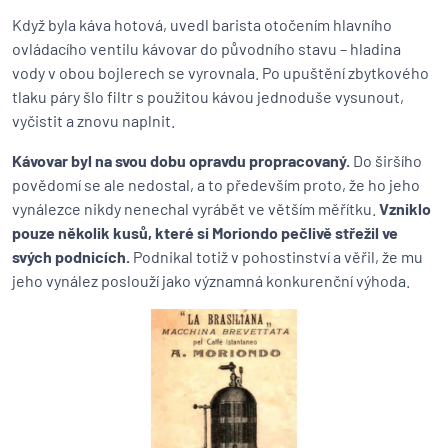
Když byla káva hotová, uvedl barista otočením hlavního
ovládacího ventilu kávovar do původního stavu – hladina
vody v obou bojlerech se vyrovnala. Po upuštění zbytkového
tlaku páry šlo filtr s použitou kávou jednoduše vysunout,
vyčistit a znovu naplnit.
Kávovar byl na svou dobu opravdu propracovaný.
Do širšího
povědomí se ale nedostal, a to především proto, že ho jeho
vynálezce nikdy nenechal vyrábět ve větším měřítku.
Vzniklo
pouze několik kusů, které si Moriondo pečlivě střežil ve
svých podnicích.
Podnikal totiž v pohostinství a věřil, že mu
jeho vynález poslouží jako významná konkurenční výhoda.