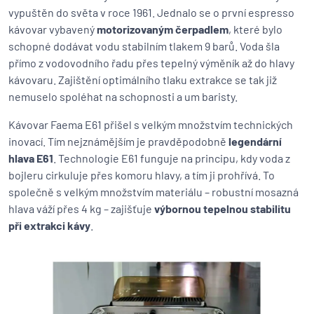
vypuštěn do světa v roce 1961. Jednalo se o první espresso
kávovar vybavený
motorizovaným čerpadlem
, které bylo
schopné dodávat vodu stabilním tlakem 9 barů. Voda šla
přímo z vodovodního řadu přes tepelný výměník až do hlavy
kávovaru. Zajištění optimálního tlaku extrakce se tak již
nemuselo spoléhat na schopnosti a um baristy.
Kávovar Faema E61 přišel s velkým množstvím technických
inovací. Tím nejznámějším je pravděpodobně
legendární
hlava E61
. Technologie E61 funguje na principu, kdy voda z
bojleru cirkuluje přes komoru hlavy, a tím ji prohřívá. To
společně s velkým množstvím materiálu – robustní mosazná
hlava váží přes 4 kg – zajišťuje
výbornou tepelnou stabilitu
při extrakci kávy
.