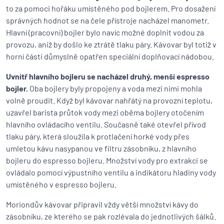
to za pomoci hořáku umístěného pod bojlerem. Pro dosažení
správných hodnot se na čele přístroje nacházel manometr.
Hlavní (pracovní) bojler bylo navíc možné doplnit vodou za
provozu, aniž by došlo ke ztrátě tlaku páry. Kávovar byl totiž v
horní části důmyslně opatřen speciální doplňovací nádobou.
Uvnitř hlavního bojleru se nacházel druhý, menší espresso
bojler.
Oba bojlery byly propojeny a voda mezi nimi mohla
volně proudit. Když byl kávovar nahřátý na provozní teplotu,
uzavřel barista průtok vody mezi oběma bojlery otočením
hlavního ovládacího ventilu. Současně také otevřel přívod
tlaku páry, která sloužila k protlačení horké vody přes
umletou kávu nasypanou ve filtru zásobníku, z hlavního
bojleru do espresso bojleru. Množství vody pro extrakci se
ovládalo pomocí výpustního ventilu a indikátoru hladiny vody
umístěného v espresso bojleru.
Moriondův kávovar připravil vždy větší množství kávy do
zásobníku, ze kterého se pak rozlévala do jednotlivých šálků.