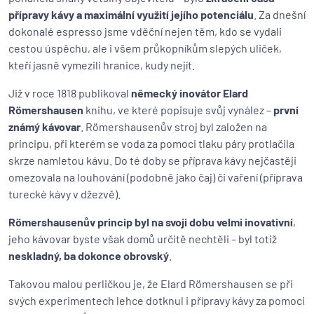
přípravy kávy a maximální využití jejího potenciálu
. Za dnešní
dokonalé espresso jsme vděční nejen těm, kdo se vydali
cestou úspěchu, ale i všem průkopníkům slepých uliček,
kteří jasně vymezili hranice, kudy nejít.
Již v roce 1818 publikoval
německý inovátor Elard
Römershausen
knihu, ve které popisuje svůj vynález –
první
známý kávovar
. Römershausenův stroj byl založen na
principu, při kterém se voda za pomoci tlaku páry protlačila
skrze namletou kávu. Do té doby se příprava kávy nejčastěji
omezovala na louhování (podobně jako čaj) či vaření (příprava
turecké kávy v džezvě).
Römershausenův princip byl na svoji dobu velmi inovativní
,
jeho kávovar byste však domů určitě nechtěli – byl totiž
neskladný, ba dokonce obrovský
.
Takovou malou perličkou je, že Elard Römershausen se při
svých experimentech lehce dotknul i přípravy kávy za pomoci