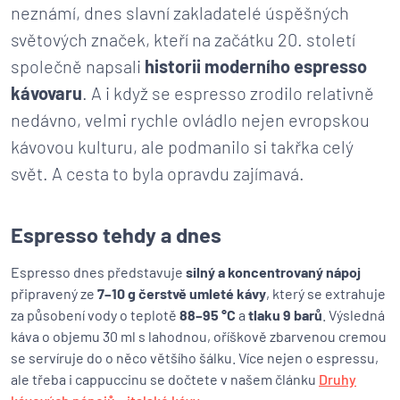
neznámí, dnes slavní zakladatelé úspěšných
světových značek, kteří na začátku 20. století
společně napsali
historii moderního espresso
kávovaru
. A i když se espresso zrodilo relativně
nedávno, velmi rychle ovládlo nejen evropskou
kávovou kulturu, ale podmanilo si takřka celý
svět. A cesta to byla opravdu zajímavá.
Espresso tehdy a dnes
Espresso dnes představuje
silný a koncentrovaný nápoj
připravený ze
7–10 g čerstvě umleté kávy
, který se extrahuje
za působení vody o teplotě
88–95 °C
a
tlaku 9 barů
. Výsledná
káva o objemu 30 ml s lahodnou, oříškově zbarvenou cremou
se servíruje do o něco většího šálku. Více nejen o espressu,
ale třeba i cappuccinu se dočtete v našem článku
Druhy