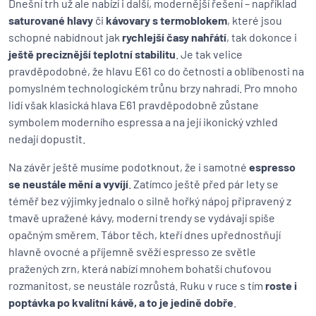
Dnešní trh už ale nabízí i další, modernější řešení – například
saturované hlavy
či
kávovary s termoblokem
, které jsou
schopné nabídnout jak
rychlejší časy nahřátí
, tak dokonce i
ještě preciznější teplotní stabilitu
. Je tak velice
pravděpodobné, že hlavu E61 co do četnosti a oblíbenosti na
pomyslném technologickém trůnu brzy nahradí. Pro mnoho
lidí však klasická hlava E61 pravděpodobně zůstane
symbolem moderního espressa a na její ikonický vzhled
nedají dopustit.
Na závěr ještě musíme podotknout, že i samotné
espresso
se neustále mění a vyvíjí
. Zatímco ještě před pár lety se
téměř bez výjimky jednalo o silně hořký nápoj připravený z
tmavě upražené kávy, moderní trendy se vydávají spíše
opačným směrem. Tábor těch, kteří dnes upřednostňují
hlavně ovocné a příjemně svěží espresso ze světle
pražených zrn, která nabízí mnohem bohatší chuťovou
rozmanitost, se neustále rozrůstá. Ruku v ruce s tím
roste i
poptávka po kvalitní kávě, a to je jedině dobře
.