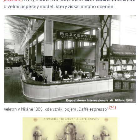
o velmi úspěšný model, který získal mnoho ocenění.
[7-1]
Veletrh v Miláně 1906, kde vznikl pojem „Caffè espresso“