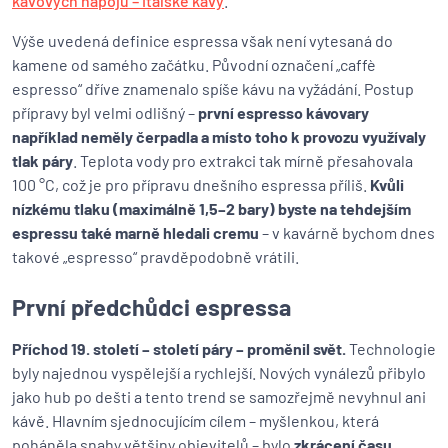
kávových nápojů – italské kávy
.
Výše uvedená definice espressa však není vytesaná do
kamene od samého začátku. Původní označení „caffè
espresso“ dříve znamenalo spíše kávu na vyžádání. Postup
přípravy byl velmi odlišný –
první espresso kávovary
například neměly čerpadla a místo toho k provozu využívaly
tlak páry
. Teplota vody pro extrakci tak mírně přesahovala
100 °C, což je pro přípravu dnešního espressa příliš.
Kvůli
nízkému tlaku (maximálně 1,5–2 bary) byste na tehdejším
espressu také marně hledali cremu
– v kavárně bychom dnes
takové „espresso“ pravděpodobně vrátili.
První předchůdci espressa
Příchod 19. století – století páry – proměnil svět.
Technologie
byly najednou vyspělejší a rychlejší. Nových vynálezů přibylo
jako hub po dešti a tento trend se samozřejmě nevyhnul ani
kávě. Hlavním sjednocujícím cílem – myšlenkou, která
poháněla snahy většiny objevitelů – bylo
zkrácení času