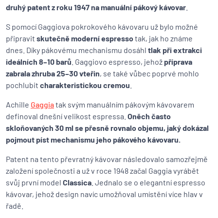
druhý patent z roku 1947 na manuální pákový kávovar
.
S pomocí Gaggiova pokrokového kávovaru už bylo možné
připravit
skutečně moderní espresso
tak, jak ho známe
dnes. Díky pákovému mechanismu dosáhl
tlak při extrakci
ideálních 8–10 barů
. Gaggiovo espresso, jehož
příprava
zabrala zhruba 25–30 vteřin
, se také vůbec poprvé mohlo
pochlubit
charakteristickou cremou
.
Achille
Gaggia
tak svým manuálním pákovým kávovarem
definoval dnešní velikost espressa.
Oněch často
skloňovaných 30 ml se přesně rovnalo objemu, jaký dokázal
pojmout píst mechanismu jeho pákového kávovaru.
Patent na tento převratný kávovar následovalo samozřejmě
založení společnosti a už v roce 1948 začal Gaggia vyrábět
svůj první model
Classica
. Jednalo se o elegantní espresso
kávovar, jehož design navíc umožňoval umístění více hlav v
řadě.