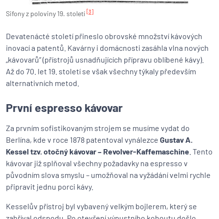
[3]
Sifony z poloviny 19. století
Devatenácté století přineslo obrovské množství kávových
inovací a patentů. Kavárny i domácnosti zasáhla vlna nových
„kávovarů“ (přístrojů usnadňujících přípravu oblíbené kávy).
Až do 70. let 19. století se však všechny týkaly především
alternativních metod.
První espresso kávovar
Za prvním sofistikovaným strojem se musíme vydat do
Berlína, kde v roce 1878 patentoval vynálezce
Gustav A.
Kessel tzv. otočný kávovar – Revolver-Kaffemaschine
. Tento
kávovar již splňoval všechny požadavky na espresso v
původním slova smyslu – umožňoval na vyžádání velmi rychle
připravit jednu porci kávy.
Kesselův přístroj byl vybavený velkým bojlerem, který se
zahříval odspodu. Po otevření výpustního kohoutu došlo