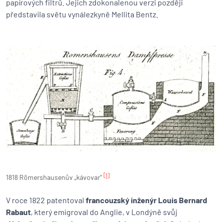
papírových filtrů. Jejich zdokonalenou verzi později
představila světu vynálezkyně Mellita Bentz.
[1]
1818 Römershausenův „kávovar“
V roce 1822 patentoval
francouzský inženýr Louis Bernard
Rabaut
, který emigroval do Anglie, v Londýně svůj