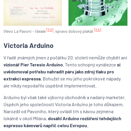
[7-3]
[7-4]
Vlevo La Pavoni – Ideale
, vpravo dobový plakát
Victoria Arduino
V řadě známých jmen z počátku 20. století nemůže chybět ani
vizionář Pier Teresio Arduino
. Tento schopný vynálezce
si
uvědomoval potřebu nahradit páru jako zdroj tlaku pro
extrakci espressa
. Bohužel se mu jeho pokrokové nápady
ale nikdy nepodařilo úspěšně implementovat.
Arduino byl však také výborný obchodník a nadaný marketér.
Úspěch jeho společnosti Victoria Arduino je toho důkazem.
Narozdíl od Pavoniho, který ovládl trh s kávou zejména
lokálně v okolí Milána,
dosáhl Arduino rozšíření tehdejších
espresso kávovarů napříč celou Evropou
.