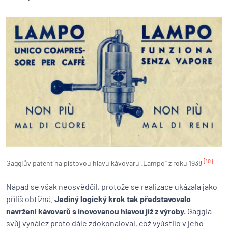
[10]
Gaggiův patent na pístovou hlavu kávovaru „Lampo“ z roku 1938
Nápad se však neosvědčil, protože se realizace ukázala jako
příliš obtížná.
Jediný logický krok tak představovalo
navržení kávovarů s inovovanou hlavou již z výroby.
Gaggia
svůj vynález proto dále zdokonaloval, což vyústilo v jeho