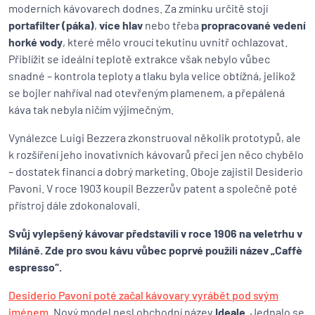
moderních kávovarech dodnes. Za zmínku určitě stojí
portafilter (páka)
,
více hlav
nebo třeba
propracované vedení
horké vody
, které mělo vroucí tekutinu uvnitř ochlazovat.
Přiblížit se ideální teplotě extrakce však nebylo vůbec
snadné – kontrola teploty a tlaku byla velice obtížná, jelikož
se bojler nahříval nad otevřeným plamenem, a přepálená
káva tak nebyla ničím výjimečným.
Vynálezce Luigi Bezzera zkonstruoval několik prototypů, ale
k rozšíření jeho inovativních kávovarů přeci jen něco chybělo
– dostatek financí a dobrý marketing. Oboje zajistil Desiderio
Pavoni. V roce 1903 koupil Bezzerův patent a společně poté
přístroj dále zdokonalovali.
Svůj vylepšený kávovar představili v roce 1906 na veletrhu v
Miláně. Zde pro svou kávu vůbec poprvé použili název „Caffè
espresso“.
Desiderio Pavoni poté začal kávovary vyrábět pod svým
jménem
. Nový model nesl obchodní název
Ideale
. Jednalo se