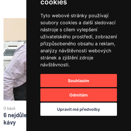
cookies
Tyto webové stránky používají
soubory cookies a další sledovací
nástroje s cílem vylepšení
uživatelského prostředí, zobrazení
přizpůsobeného obsahu a reklam,
analýzy návštěvnosti webových
stránek a zjištění zdroje
návštěvnosti.
Souhlasím
Odmítám
O kávě
Upravit mé předvolby
6 nejdůležitějších faktorů, které ovlivňují chuť
kávy