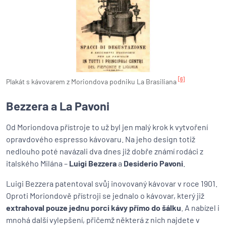
[6]
Plakát s kávovarem z Moriondova podniku La Brasiliana
Bezzera a La Pavoni
Od Moriondova přístroje to už byl jen malý krok k vytvoření
opravdového espresso kávovaru. Na jeho design totiž
nedlouho poté navázali dva dnes již dobře známí rodáci z
italského Milána –
Luigi Bezzera
a
Desiderio Pavoni
.
Luigi Bezzera patentoval svůj inovovaný kávovar v roce 1901.
Oproti Moriondově přístroji se jednalo o kávovar, který již
extrahoval pouze jednu porci kávy přímo do šálku
. A nabízel i
mnohá další vylepšení, přičemž některá z nich najdete v