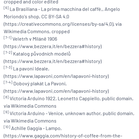
cropped and color edited
[6]
La Brasiliana - La prima macchina del caffè,, Angelo
Moriondo's shop, CC BY-SA 4.0
(https://creativecommons.org/licenses/by-sa/4.0), via
Wikimedia Commons, cropped
[7-1]
Veletrh v Miláně 1906
(https://www.bezzera.it/en/bezzera#history)
[7-2]
Katalog původních modelů
(https://www.bezzera.it/en/bezzera#history)
[7-3]
La pavoni Ideale,
(https://www.lapavoni.com/en/lapavoni-history)
[7-4]
Dobový plakát La Pavoni,
(https://www.lapavoni.com/en/lapavoni-history)
[8]
Victoria Arduino 1922, Leonetto Cappiello, public domain,
via Wikimedia Commons
[9]
Victoria Arduino - Venice, unknown author, public domain,
via Wikimedia Commons
[10]
Achille Gaggia - Lampo,
(https://www.gaggia.com/history-of-coffee-from-the-