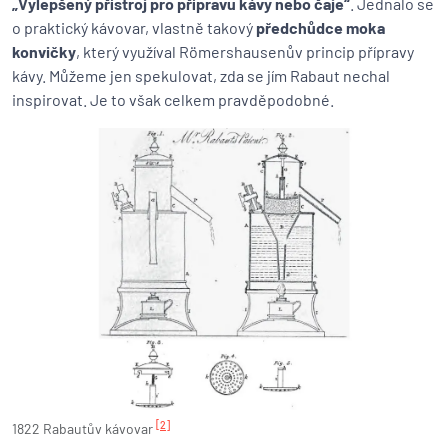
„Vylepšený přístroj pro přípravu kávy nebo čaje“
. Jednalo se
o praktický kávovar, vlastně takový
předchůdce moka
konvičky
, který využíval Römershausenův princip přípravy
kávy. Můžeme jen spekulovat, zda se jím Rabaut nechal
inspirovat. Je to však celkem pravděpodobné.
[2]
1822 Rabautův kávovar