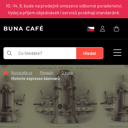
10.–14. 8. bude na prodejně omezeno odborné poradenství.
Výdej a příjem objednávek i servisů probíhají standardně.
BUNA CAFÉ
Bunacafe.cz
Magazín
O kávě
Historie espresso kávovarů