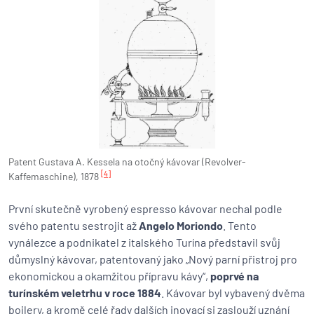
Patent Gustava A. Kessela na otočný kávovar (Revolver-
[4]
Kaffemaschine), 1878
První skutečně vyrobený espresso kávovar nechal podle
svého patentu sestrojit až
Angelo Moriondo
. Tento
vynálezce a podnikatel z italského Turína představil svůj
důmyslný kávovar, patentovaný jako „Nový parní přistroj pro
ekonomickou a okamžitou přípravu kávy“,
poprvé na
turínském veletrhu v roce 1884
. Kávovar byl vybavený dvěma
bojlery, a kromě celé řady dalších inovací si zaslouží uznání