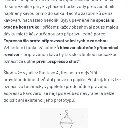
tlakem vzniklé páry k vytlačení horké vody přes zásobník
naplněný kávou přímo do šálku. Těchto zásobníků se na
kávovaru nacházelo několik. Byly upevněné na
speciální
otočné konstrukci
, přičemž každý obsahoval pouze malou
dávku mleté kávy určenou pro přípravu jedné porce.
Espressa šla proto připravovat velmi rychle za sebou.
Vzhledem i funkcí zásobníků
kávovar skutečně připomínal
revolver
– připravenou kávu by tak šlo s lehkou nadsázkou
označit za úplně
první „espresso shot“
.
Škoda, že vynález Gustava A. Kessela s největší
pravděpodobností zůstal pouze na papíře. Přístroj, který lze
označit za technicky vyspělého předchůdce pravého
espresso kávovaru, se nejspíše vůbec nevyráběl a nelze
doložit ani existenci jeho prototypu.