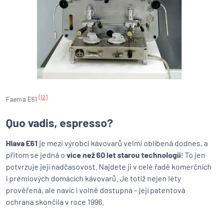
[12]
Faema E61
Quo vadis, espresso?
Hlava E61
je mezi výrobci kávovarů velmi oblíbená dodnes, a
přitom se jedná o
více než 60 let starou technologii
! To jen
potvrzuje její nadčasovost. Najdete ji v celé řadě komerčních
i prémiových domácích kávovarů. Je totiž nejen léty
prověřená, ale navíc i volně dostupná – její patentová
ochrana skončila v roce 1996.