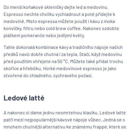
Do menší koňakové skleničky dejte led a medovinu.
Espresso nechte chvilku vychladnout a poté přidejte k
medovině. Místo espressa můžete použít i kávu z moka
konvičky, filtru nebo cold brew coffee. Nakonec ozdobte
plátkem pomeranče nebo jedlými květy.
Tahle dokonalá kombinace kávy a tradičního nápoje našich
předků navíc dobře chutná i za tepla. Stačí, když medovinu
před použitím ohřejete na 50 °C. Můžete také přidat trochu
skořice a hřebíčku. Horké medovinové espresso je jako
stvořené do chladného, sychravého počasí.
Ledové latté
A nakonec si dáme jednu nesmrtelnou klasiku. Ledové latté
patří mezi nejpopulárnější kávové nápoje vůbec. Jedná se o
mnohem chutnější alternativu ke známému frappé, které se