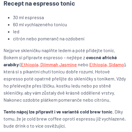
Recept na espresso tonic
30 ml espressa
60 ml vychlazeného tonicu
led
citrón nebo pomeranč na ozdobení
Nejprve skleničku naplňte ledem a poté přidejte tonic.
Bokem si připravte espresso – nejlépe z
ovocné africké
arabiky
(
Ethiopia, Djimmah Jasmine
nebo
Ethiopia, Sidamo
),
která si s pikantní chutí tonicu dobře rozumí. Hotové
espresso poté opatrně přelijte do skleničky s tonikem. Vždy
ho přelévejte přes lžičku, kostku ledu nebo po stěně
skleničky, aby vám zůstaly dvě krásně oddělené vrstvy.
Nakonec ozdobte plátkem pomeranče nebo citrónu.
Tento nápoj lze připravit i ve variantě cold brew tonic
. Díky
tomu, že je cold brew coffee oproti espressu již vychlazené,
bude drink o to více osvěžující.