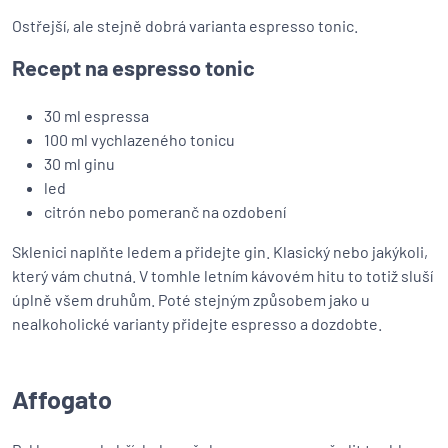
Ostřejší, ale stejně dobrá varianta espresso tonic.
Recept na espresso tonic
30 ml espressa
100 ml vychlazeného tonicu
30 ml ginu
led
citrón nebo pomeranč na ozdobení
Sklenici naplňte ledem a přidejte gin. Klasický nebo jakýkoli,
který vám chutná. V tomhle letním kávovém hitu to totiž sluší
úplně všem druhům. Poté stejným způsobem jako u
nealkoholické varianty přidejte espresso a dozdobte.
Affogato