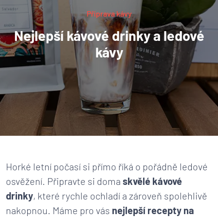
Příprava kávy
Nejlepší kávové drinky a ledové
kávy
Horké letní počasí si přímo říká o pořádně ledové
osvěžení. Připravte si doma
skvělé kávové
drinky
, které rychle ochladí a zároveň spolehlivě
nakopnou. Máme pro vás
nejlepší recepty na