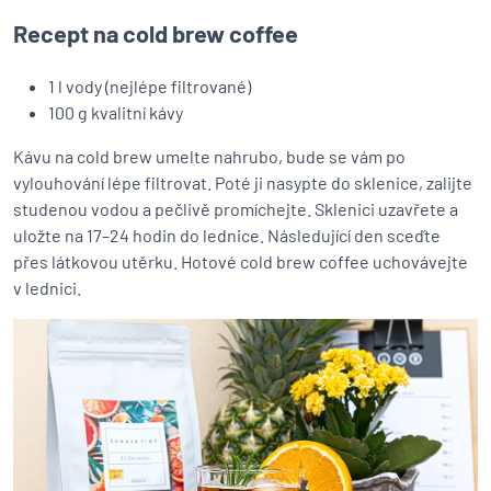
Recept na cold brew coffee
1 l vody (nejlépe filtrované)
100 g kvalitní kávy
Kávu na cold brew umelte nahrubo, bude se vám po
vylouhování lépe filtrovat. Poté ji nasypte do sklenice, zalijte
studenou vodou a pečlivě promíchejte. Sklenici uzavřete a
uložte na 17–24 hodin do lednice. Následující den sceďte
přes látkovou utěrku. Hotové cold brew coffee uchovávejte
v lednici.