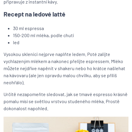
připravuje z instantní kávy.
Recept na ledové latté
30 ml espressa
150-200 ml mléka, podle chuti
led
Vysokou sklenici nejprve naplňte ledem. Poté zalijte
vychlazeným mlékem a nakonec přelijte espressem. Mléko
můžete nejdříve napěnit v shakeru nebo ho krátce našlehat
na kávovaru (ale jen opravdu malou chvilku, aby se příliš
neohřálo).
Určitě nezapomeňte sledovat, jak se tmavé espresso krásně
pomalu mísí se světlou vrstvou studeného mléka. Prostě
dokonalost napohled.