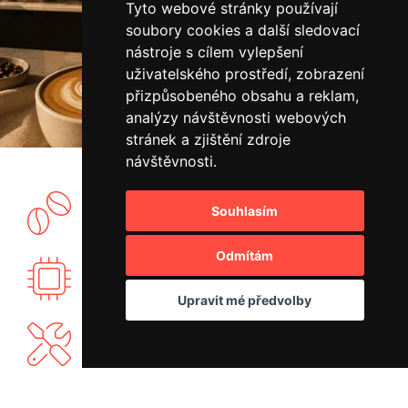
Tyto webové stránky používají
soubory cookies a další sledovací
nástroje s cílem vylepšení
uživatelského prostředí, zobrazení
přizpůsobeného obsahu a reklam,
analýzy návštěvnosti webových
stránek a zjištění zdroje
návštěvnosti.
Souhlasím
Vlastní showroom a pražírna kávy.
Odmítám
Vyvíjíme vlastní elektroniku PID regulace.
Upravit mé předvolby
Nabízíme vlastní záruční a mimozáruční servis.