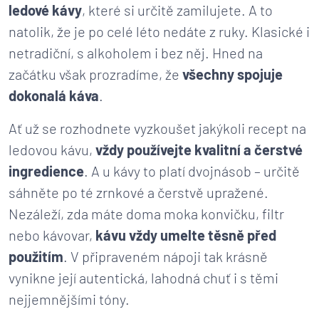
ledové kávy
, které si určitě zamilujete. A to
natolik, že je po celé léto nedáte z ruky. Klasické i
netradiční, s alkoholem i bez něj. Hned na
začátku však prozradíme, že
všechny spojuje
dokonalá káva
.
Ať už se rozhodnete vyzkoušet jakýkoli recept na
ledovou kávu,
vždy používejte kvalitní a čerstvé
ingredience
. A u kávy to platí dvojnásob – určitě
sáhněte po té zrnkové a čerstvě upražené.
Nezáleží, zda máte doma moka konvičku, filtr
nebo kávovar,
kávu vždy umelte těsně před
použitím
. V připraveném nápoji tak krásně
vynikne její autentická, lahodná chuť i s těmi
nejjemnějšími tóny.