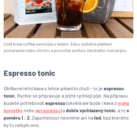
Cold brew coffee servírujte s ledem. Kávu ozdobte plátkem
pomeranče nebo citrónu a provoňte snítkou čerstvého rozmarýnu.
Espresso tonic
Oblíbená letní káva s lehce pikantní chutí – to je
espresso
tonic
. Rychle se připravuje a ještě rychleji pije. Na přípravu
budete potřebovat
espresso
(skvělá ale bude i káva z
moka
konvičky
nebo
aeropressu
) a
dobře vychlazený tonic
, a to
v
poměru 1 : 2
. Zapomenout nesmíme ani na
led
, bez kterého
by to nebylo ono.