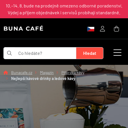
10.–14. 8. bude na prodejně omezeno odborné poradenství.
Výdej a příjem objednávek i servisů probíhají standardně.
BUNA CAFÉ
Bunacafe.cz
Magazín
Příprava kávy
Nejlepší kávové drinky a ledové kávy