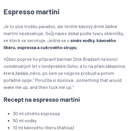
Espresso martini
Je to sice trošku paradox, ale tenhle kávový drink žádné
martini neobsahuje. Svůj název získal podle tvaru skleničky,
ve které se servíruje. Jedná se o
směs vodky, kávového
likéru, espressa a cukrového sirupu
.
Vůbec poprvé ho připravil barman Dick Bradsell na konci
osmdesátých let v londýnském Soho, a to na přání zákaznice,
která žádala „něco, po čem se nejprve probudí a potom
pořádně opije.“ Poručila si doslova: „something that would
wake me up, and then fuck me up.“
Recept na espresso martini
30 ml silného espressa
50 ml vodky
10 ml kávového likéru (Kahlúa)