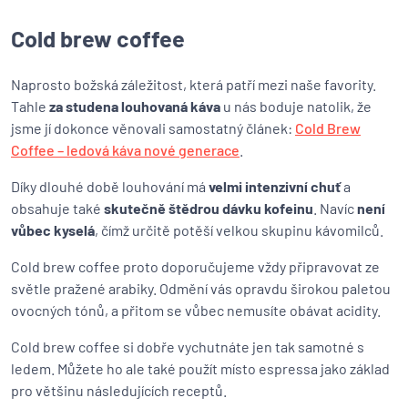
Cold brew coffee
Naprosto božská záležitost, která patří mezi naše favority.
Tahle
za studena louhovaná káva
u nás boduje natolik, že
jsme jí dokonce věnovali samostatný článek:
Cold Brew
Coffee – ledová káva nové generace
.
Díky dlouhé době louhování má
velmi intenzivní chuť
a
obsahuje také
skutečně štědrou dávku kofeinu
. Navíc
není
vůbec kyselá
, čímž určitě potěší velkou skupinu kávomilců.
Cold brew coffee proto doporučujeme vždy připravovat ze
světle pražené arabiky. Odmění vás opravdu širokou paletou
ovocných tónů, a přitom se vůbec nemusíte obávat acidity.
Cold brew coffee si dobře vychutnáte jen tak samotné s
ledem. Můžete ho ale také použít místo espressa jako základ
pro většinu následujících receptů.