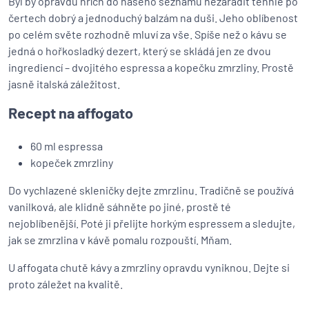
Byl by opravdu hřích do našeho seznamu nezařadit tenhle po
čertech dobrý a jednoduchý balzám na duši. Jeho oblíbenost
po celém světe rozhodně mluví za vše. Spíše než o kávu se
jedná o hořkosladký dezert, který se skládá jen ze dvou
ingrediencí – dvojitého espressa a kopečku zmrzliny. Prostě
jasně italská záležitost.
Recept na affogato
60 ml espressa
kopeček zmrzliny
Do vychlazené skleničky dejte zmrzlinu. Tradičně se používá
vanilková, ale klidně sáhněte po jiné, prostě té
nejoblíbenější. Poté ji přelijte horkým espressem a sledujte,
jak se zmrzlina v kávě pomalu rozpouští. Mňam.
U affogata chutě kávy a zmrzliny opravdu vyniknou. Dejte si
proto záležet na kvalitě.