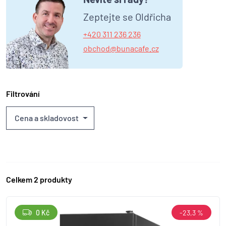
Zeptejte se Oldřicha
+420 311 236 236
obchod@bunacafe.cz
Filtrování
Cena a skladovost
Celkem 2 produkty
0 Kč
-23,3 %