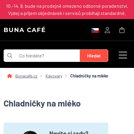
10.–14. 8. bude na prodejně omezeno odborné poradenství.
Výdej a příjem objednávek i servisů probíhají standardně.
BUNA CAFÉ
Bunacafe.cz
Kávovary
Chladničky na mléko
Chladničky na mléko
Nevíte si rady?