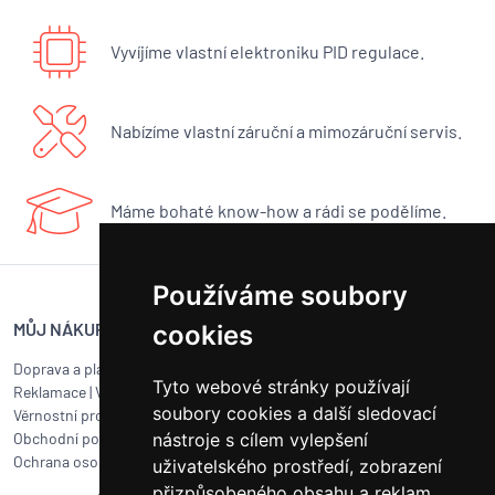
Vyvíjíme vlastní elektroniku PID regulace.
Nabízíme vlastní záruční a mimozáruční servis.
Máme bohaté know-how a rádi se podělíme.
Používáme soubory
MŮJ NÁKUP
SERVIS BUNA CAFÉ
cookies
Doprava a platba
Servis kávovarů všech značek
Tyto webové stránky používají
Reklamace
|
Vrácení zboží
Objednat servis
soubory cookies a další sledovací
Věrnostní program
Jak připravit balík na přepravu?
Obchodní podmínky
nástroje s cílem vylepšení
Čištění a údržba
Ochrana osobních údajů
Kariéra
uživatelského prostředí, zobrazení
přizpůsobeného obsahu a reklam,