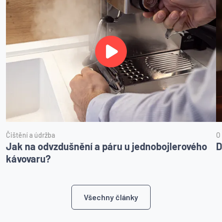
Čištění a údržba
O
Jak na odvzdušnění a páru u jednobojlerového
D
kávovaru?
Všechny články