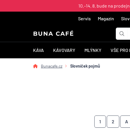
10.–14. 8. bude na prodej
Servis
Magazín
Slov
BUNA CAFÉ
KÁVA
KÁVOVARY
MLÝNKY
VŠE PRO
Bunacafe.cz
Slovníček pojmů
1
2
A