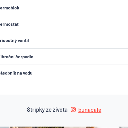
Termoblok
Termostat
řícestný ventil
ibrační čerpadlo
ásobník na vodu
Střípky ze života
bunacafe