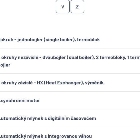
V
Z
 okruh - jednobojler (single boiler), termoblok
 okruhy nezávislé - dvoubojler (dual boiler), 2 termobloky, 1 ter
ojler
 okruhy závislé - HX (Heat Exchanger), výměník
synchronní motor
utomatický mlýnek s digitálním časovačem
utomatický mlýnek s integrovanou váhou