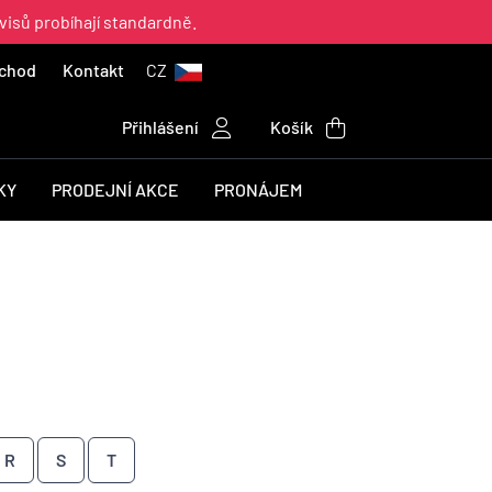
visů probíhají standardně.
chod
Kontakt
CZ
Přihlášení
Košík
KY
PRODEJNÍ AKCE
PRONÁJEM
R
S
T