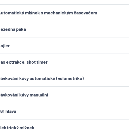
Automatický mlýnek s mechanickým časovačem
Bezedná páka
ojler
as extrakce, shot timer
ávkování kávy automatické (volumetrika)
ávkování kávy manuální
61 hlava
lektrický mlýnek