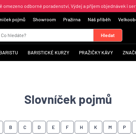
ně omezeno odborné poradenství. Výdej a příjem objednávek i ser
níček pojmů
Showroom
Pražírna
Náš příběh
Velkoob
 BARISTU
BARISTICKÉ KURZY
PRAŽIČKY KÁVY
ZNAČ
Slovníček pojmů
B
C
D
E
F
H
K
M
P