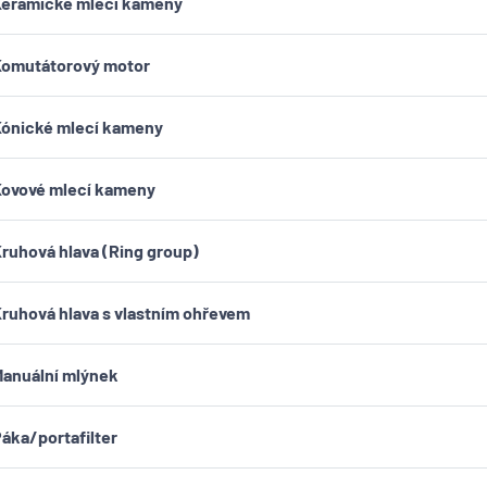
eramické mlecí kameny
Komutátorový motor
ónické mlecí kameny
ovové mlecí kameny
ruhová hlava (Ring group)
ruhová hlava s vlastním ohřevem
anuální mlýnek
áka/portafilter