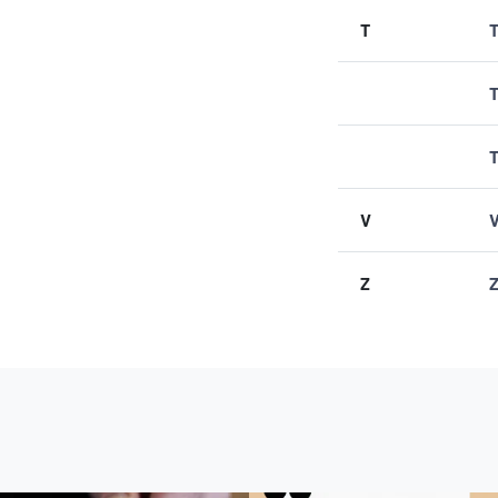
T
T
V
V
Z
Z