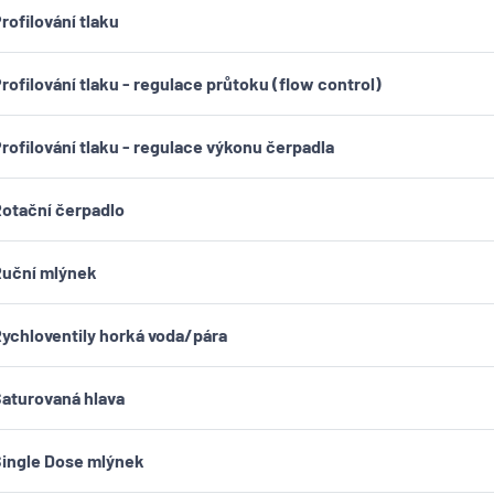
rofilování tlaku
rofilování tlaku - regulace průtoku (flow control)
rofilování tlaku - regulace výkonu čerpadla
otační čerpadlo
uční mlýnek
ychloventily horká voda/pára
aturovaná hlava
ingle Dose mlýnek