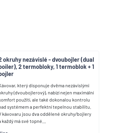
2 okruhy nezávislé - dvoubojler (dual
boiler), 2 termobloky, 1 termoblok + 1
bojler
Kávovar, který disponuje dvěma nezávislými
okruhy (dvoubojlerový), nabízí nejen maximální
komfort použití, ale také dokonalou kontrolu
nad systémem a perfektní tepelnou stabilitu.
V kávovaru jsou dva oddělené okruhy/bojlery
a každý má své topné…
Více