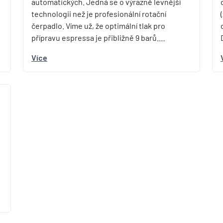
automatických. Jedná se o výrazně levnější
technologii než je profesionální rotační
čerpadlo. Víme už, že optimální tlak pro
přípravu espressa je přibližně 9 barů.…
Více