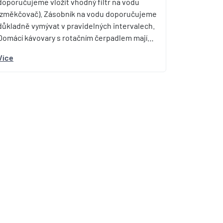
doporučujeme vložit vhodný filtr na vodu
(změkčovač). Zásobník na vodu doporučujeme
důkladně vymývat v pravidelných intervalech.
Domácí kávovary s rotačním čerpadlem mají…
Více