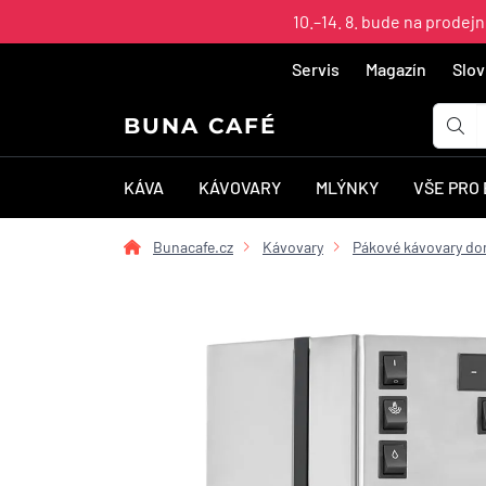
10.–14. 8. bude na prodej
Servis
Magazín
Slov
BUNA CAFÉ
KÁVA
KÁVOVARY
MLÝNKY
VŠE PRO
Bunacafe.cz
Kávovary
Pákové kávovary do