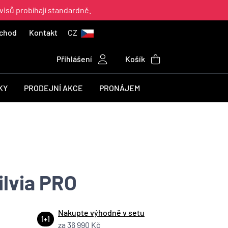
visů probíhají standardně.
chod
Kontakt
CZ
Přihlášení
Košík
KY
PRODEJNÍ AKCE
PRONÁJEM
ilvia PRO
Nakupte výhodně v setu
1+1
za 36 990 Kč