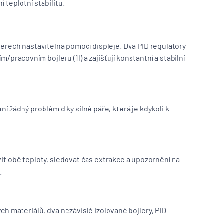
í teplotní stabilitu.
lerech nastavitelná pomocí displeje. Dva PID regulátory
m/pracovním bojleru (1l) a zajišťují konstantní a stabilní
ní žádný problém díky silné páře, která je kdykoli k
it obě teploty, sledovat čas extrakce a upozornění na
.
ých materiálů, dva nezávislé izolované bojlery, PID