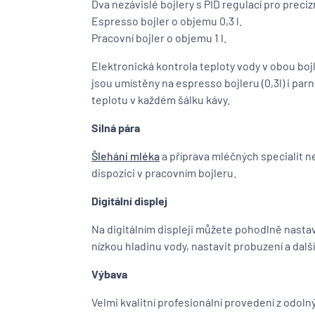
Dva nezávislé bojlery s PID regulací pro precizn
Espresso bojler o objemu 0,3 l.
Pracovní bojler o objemu 1 l.
Elektronická kontrola teploty vody v obou boj
jsou umístěny na espresso bojleru (0,3l) i parní
teplotu v každém šálku kávy.
Silná pára
Šlehání mléka
a příprava mléčných specialit ne
dispozici v pracovním bojleru.
Digitální displej
Na digitálním displeji můžete pohodlně nastav
nízkou hladinu vody, nastavit probuzení a další
Výbava
Velmi kvalitní profesionální provedení z odoln