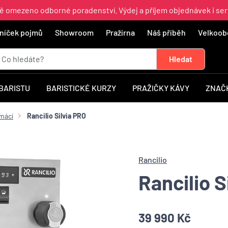
ně omezeno odborné poradenství. Výdej a příjem objednávek i ser
níček pojmů
Showroom
Pražírna
Náš příběh
Velkoob
 BARISTU
BARISTICKÉ KURZY
PRAŽIČKY KÁVY
ZNAČ
mácí
Rancilio Silvia PRO
Rancilio
Rancilio S
39 990 Kč