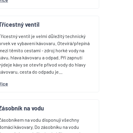
Třícestný ventil
Třícestný ventil je velmi důležitý technický
prvek ve vybavení kávovaru. Otevírá/přepíná
mezi těmito cestami - zdroj horké vody na
kávu, hlava kávovaru a odpad. Při zapnutí
výdeje kávy se otevře přívod vody do hlavy
kávovaru, cesta do odpadu je…
Více
Zásobník na vodu
Zásobníkem na vodu disponují všechny
domácí kávovary. Do zásobníku na vodu