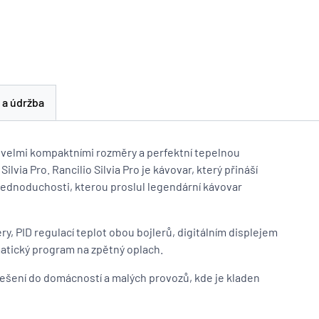
 a údržba
 velmi kompaktními rozměry a perfektní tepelnou
ilvia Pro. Rancilio Silvia Pro je kávovar, který přináší
jednoduchosti, kterou proslul legendární kávovar
ry, PID regulací teplot obou bojlerů, digitálním displejem
matický program na zpětný oplach.
řešení do domácností a malých provozů, kde je kladen