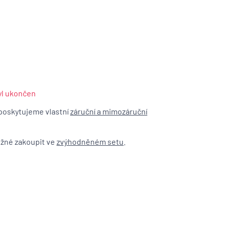
byl ukončen
poskytujeme vlastní
záruční a mimozáruční
ožné zakoupit ve
zvýhodněném setu
.