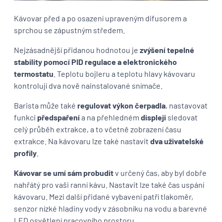
Kávovar před a po osazení upraveným difusorem a
sprchou se zápustným středem.
Nejzásadnější přidanou hodnotou je
zvýšení tepelné
stability pomocí PID regulace a elektronického
termostatu
. Teplotu bojleru a teplotu hlavy kávovaru
kontrolují dva nově nainstalované snímače.
Barista může také
regulovat výkon čerpadla
, nastavovat
funkci
předspaření
a na přehledném
displeji
sledovat
celý průběh extrakce, a to včetně zobrazení času
extrakce. Na kávovaru lze také nastavit
dva uživatelské
profily
.
Kávovar se umí sám probudit
v určený čas, aby byl dobře
nahřátý pro vaši ranní kávu. Nastavit lze také čas uspání
kávovaru. Mezi další přidané vybavení patří tlakoměr,
senzor nízké hladiny vody v zásobníku na vodu a barevné
LED osvětlení pracovního prostoru.