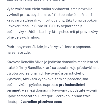
Výše zmíněnou elektroniku a vybavení jsme navrhli a
vyvinuli proto, abychom rozšířili technické možnosti
kávovaru a zlepšili komfort obsluhy. Díky tomu uspokojí
kávovar Rancilio Silvia BC PID i ty nejnáročnější
požadavky každého baristy, který chce mít přípravu kávy
plně ve svých rukou.
Podrobný manuál, kde je vše vysvětleno a popsáno,
naleznete
zde
.
Kávovar Rancilio Silvia je jediným domácím modelem od
italské firmy Rancilio, která se specializuje především na
výrobu profesionálních kávovarů a baristického
vybavení. Aby však vyhovoval těm nejnáročnějším
požadavkům, pyšní se naprosto
profesionálními
parametry
a mezi domácími kávovary v podstatě vytváří
úplně samostatnou kategorii. Zároveň je však stále
dostupný
za velice příznivou cenu
.