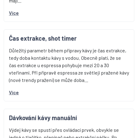
mají…
Více
Čas extrakce, shot timer
Důležitý parametr během přípravy kávy je čas extrakce,
tedy doba kontaktu kávy s vodou. Obecně platí, že se
čas extrakce u espressa pohybuje mezi 20 a 30
vteřinami. Při přípravě espressa ze světleji pražené kávy
(nové trendy pražení) se může doba…
Více
Dávkování kávy manuální
Výdej kávy se spustí přes ovládací prvek, obvykle se
jedná o tlačítko, přepínač nebo extrakční páčku. Po