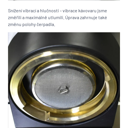
Snížení vibrací a hlučnosti – vibrace kávovaru jsme
změřili a maximálně utlumili. Úprava zahrnuje také
změnu polohy čerpadla.