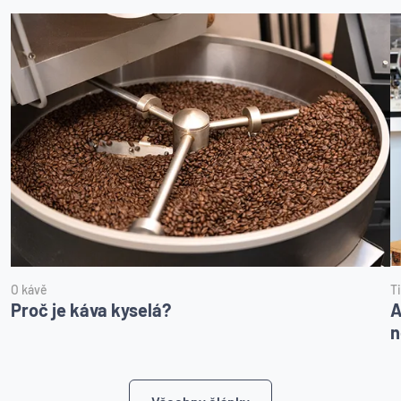
O kávě
T
Proč je káva kyselá?
A
n