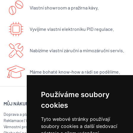
Vlastní showroom a pražírna kávy.
Vyvíjíme vlastní elektroniku PID regulace.
Nabízíme vlastní záruční a mimozáruční servis.
Máme bohaté know-how a rádi se podělíme.
Používáme soubory
MŮJ NÁKUP
SERVIS BUNA CAFÉ
cookies
Doprava a platba
Servis kávovarů všech značek
Tyto webové stránky používají
Reklamace
|
Vrácení zboží
Objednat servis
soubory cookies a další sledovací
Věrnostní program
Jak připravit balík na přepravu?
Obchodní podmínky
Čištění a údržba