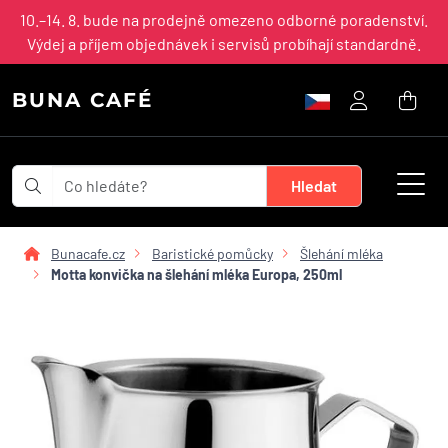
10.–14. 8. bude na prodejně omezeno odborné poradenství.
Výdej a příjem objednávek i servisů probíhají standardně.
BUNA CAFÉ
Bunacafe.cz
Baristické pomůcky
Šlehání mléka
Motta konvička na šlehání mléka Europa, 250ml