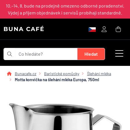
10.–14. 8. bude na prodejně omezeno odborné poradenství.
Výdej a příjem objednávek i servisů probíhají standardně.
BUNA CAFÉ
Bunacafe.cz
Baristické pomůcky
Šlehání mléka
Motta konvička na šlehání mléka Europa, 750ml