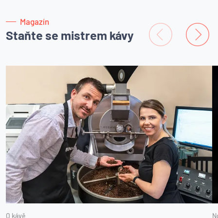
Magazín
Staňte se mistrem kávy
O kávě
N