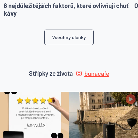
6 nejdůležitějších faktorů, které ovlivňují chuť
O
kávy
Všechny články
Střípky ze života
bunacafe