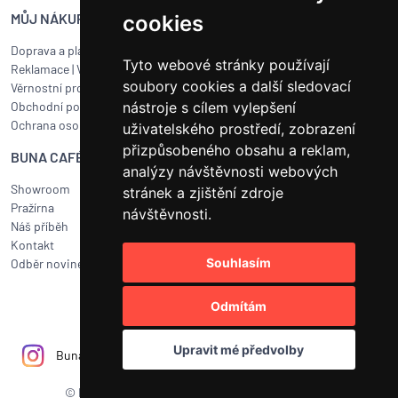
MŮJ NÁKUP
SERVIS BUNA CAFÉ
cookies
Doprava a platba
Servis kávovarů všech značek
Tyto webové stránky používají
Reklamace
|
Vrácení zboží
Objednat servis
soubory cookies a další sledovací
Věrnostní program
Jak připravit balík na přepravu?
nástroje s cílem vylepšení
Obchodní podmínky
Čištění a údržba
Ochrana osobních údajů
Kariéra
uživatelského prostředí, zobrazení
přizpůsobeného obsahu a reklam,
BUNA CAFÉ
RYCHLÝ KONTAKT
analýzy návštěvnosti webových
Showroom
BUNA CAFÉ
stránek a zjištění zdroje
Pražírna
Havlíčkovo náměstí 15/31
návštěvnosti.
Náš příběh
252 19 Rudná u Prahy
Kontakt
obchod@bunacafe.cz
Souhlasím
Odběr novinek
+420 311 236 236
Odmítám
Upravit mé předvolby
Bunacafecz
Bunacafe.cz
BUNA CAFÉ
© BUNA CAFÉ 2011 - 2026
|
NYKL SMÍTAL s.r.o.