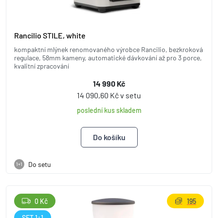
Rancilio STILE, white
kompaktní mlýnek renomovaného výrobce Rancilio, bezkroková
regulace, 58mm kameny, automatické dávkování až pro 3 porce,
kvalitní zpracování
14 990 Kč
14 090,60 Kč v setu
poslední kus skladem
Do setu
1+1
0 Kč
195
SET 1+1