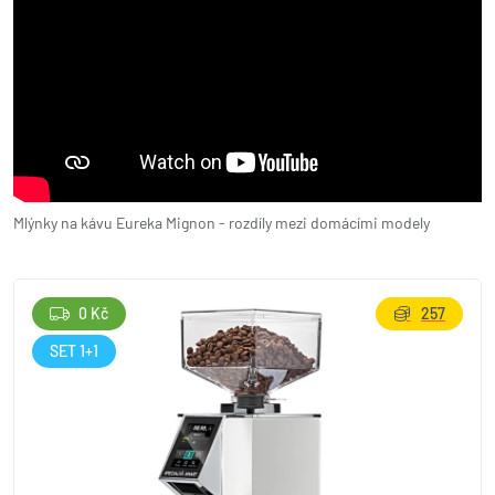
Mlýnky na kávu Eureka Mignon - rozdíly mezi domácími modely
0 Kč
257
SET 1+1