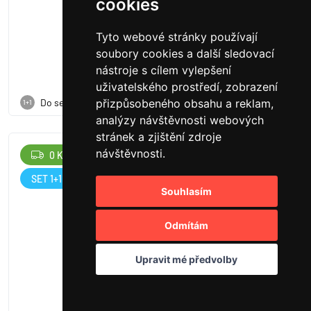
cookies
20 304 Kč v setu
skladem (2 ks)
Tyto webové stránky používají
soubory cookies a další sledovací
nástroje s cílem vylepšení
uživatelského prostředí, zobrazení
Do setu
přizpůsobeného obsahu a reklam,
1+1
analýzy návštěvnosti webových
stránek a zjištění zdroje
návštěvnosti.
0 Kč
222
SET 1+1
Souhlasím
Odmítám
Upravit mé předvolby