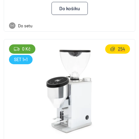
Do setu
1+1
0 Kč
254
SET 1+1