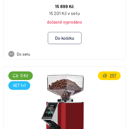
15 899 Kč
15 201 Kč v setu
dočasně vyprodáno
Do setu
1+1
0 Kč
257
SET 1+1