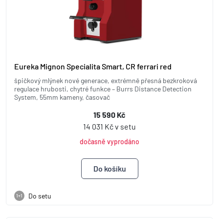
Eureka Mignon Specialita Smart, CR ferrari red
špičkový mlýnek nové generace, extrémně přesná bezkroková
regulace hrubosti, chytré funkce – Burrs Distance Detection
System, 55mm kameny, časovač
15 590 Kč
14 031 Kč v setu
dočasně vyprodáno
Do setu
1+1