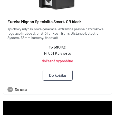
Eureka Mignon Specialita Smart, CR black
špičkový mlýnek nové generace, extrémně přesná bezkroková
regulace hrubosti, chytré funkce – Burrs Distance Detection
System, 55mm kameny, časovač
15 590 Kč
14 031 Kč v setu
dočasně vyprodáno
Do setu
1+1