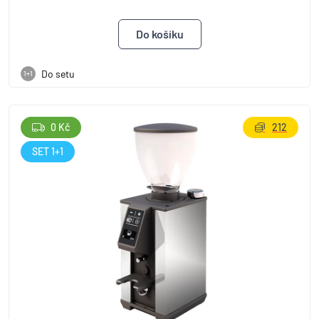
Do setu
1+1
0 Kč
212
SET 1+1