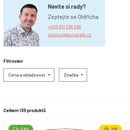
Nevíte si rady?
Zeptejte se Oldřicha
+420 311 236 236
obchod@bunacafe.cz
Filtrování
Cena a skladovost
Značka
Celkem 135 produktů
0 Kč
219