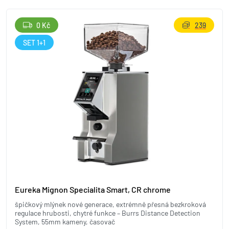
0 Kč
239
SET 1+1
Eureka Mignon Specialita Smart, CR chrome
špičkový mlýnek nové generace, extrémně přesná bezkroková
regulace hrubosti, chytré funkce – Burrs Distance Detection
System, 55mm kameny, časovač