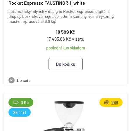
Rocket Espresso FAUSTINO 3.1, white
automatický mlýnek v designu Rocket Espresso, digitální
displej, bezkroková regulace, 50mm kameny, velmi výkonný,
masivní zpracování (6,9 kg)
18 599 Kč
17 483,06 Kč v setu
poslední kus skladem
Do setu
1+1
0 Kč
269
SET 1+1