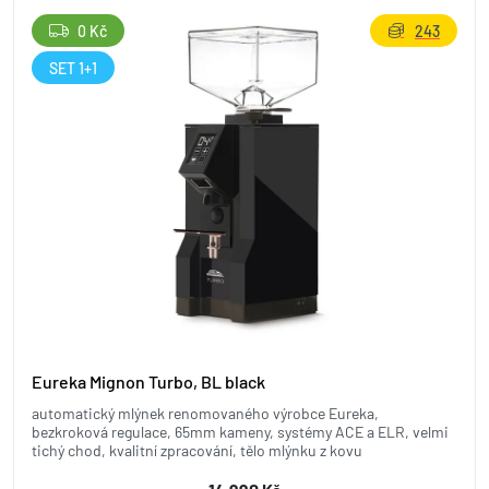
0 Kč
243
SET 1+1
Eureka Mignon Turbo, BL black
automatický mlýnek renomovaného výrobce Eureka,
bezkroková regulace, 65mm kameny, systémy ACE a ELR, velmi
tichý chod, kvalitní zpracování, tělo mlýnku z kovu