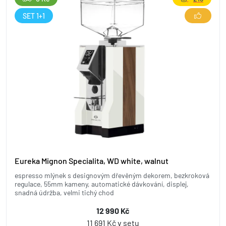
SET 1+1
Eureka Mignon Specialita, WD white, walnut
espresso mlýnek s designovým dřevěným dekorem, bezkroková
regulace, 55mm kameny, automatické dávkování, displej,
snadná údržba, velmi tichý chod
12 990 Kč
11 691 Kč v setu