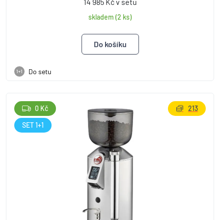
14 985 Kč v setu
skladem (2 ks)
Do setu
1+1
0 Kč
213
SET 1+1