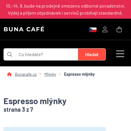
10.–14. 8. bude na prodejně omezeno odborné poradenství.
Výdej a příjem objednávek i servisů probíhají standardně.
BUNA CAFÉ
Bunacafe.cz
Mlýnky
Espresso mlýnky
Espresso mlýnky
strana 3 z 7