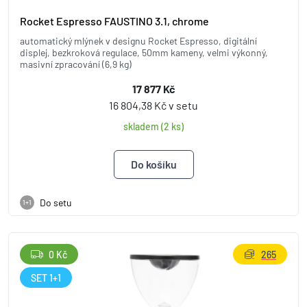
Rocket Espresso FAUSTINO 3.1, chrome
automatický mlýnek v designu Rocket Espresso, digitální
displej, bezkroková regulace, 50mm kameny, velmi výkonný,
masivní zpracování (6,9 kg)
17 877 Kč
16 804,38 Kč v setu
skladem (2 ks)
Do setu
1+1
0 Kč
265
SET 1+1