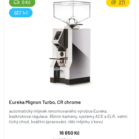
0 Kč
271
SET 1+1
Eureka Mignon Turbo, CR chrome
automatický mlýnek renomovaného výrobce Eureka,
bezkroková regulace, 65mm kameny, systémy ACE a ELR, velmi
tichý chod, kvalitní zpracování, tělo mlýnku z kovu
16 650 Kč