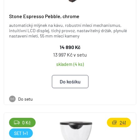
Stone Espresso Pebble, chrome
automatický mlýnek na kávu, robustní mlecí mechanismus,
intuitivní LCD displej, tichý provoz, nastavitelný držák, plynulé
nastavení mletí, 55 mm mlecí kameny
14 890 Kč
13 997 Kč v setu
skladem (4 ks)
Do setu
1+1
0 Kč
241
SET 1+1