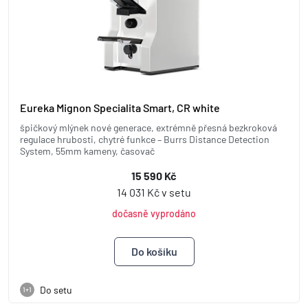
Eureka Mignon Specialita Smart, CR white
špičkový mlýnek nové generace, extrémně přesná bezkroková
regulace hrubosti, chytré funkce – Burrs Distance Detection
System, 55mm kameny, časovač
15 590 Kč
14 031 Kč v setu
dočasně vyprodáno
Do setu
1+1