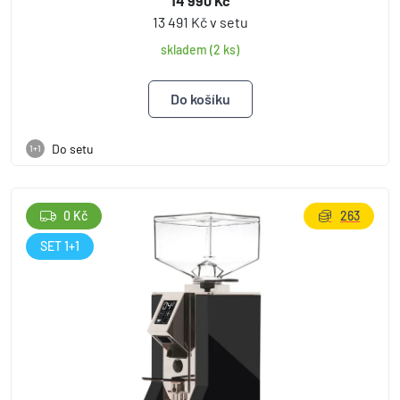
14 990 Kč
13 491 Kč v setu
skladem (2 ks)
Do setu
1+1
0 Kč
263
SET 1+1