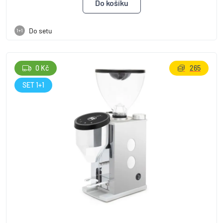
Do setu
1+1
0 Kč
265
SET 1+1