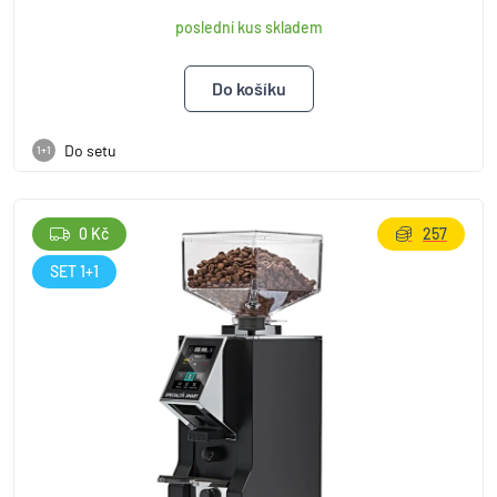
poslední kus skladem
Do setu
1+1
0 Kč
257
SET 1+1