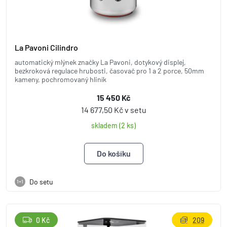
La Pavoni Cilindro
automatický mlýnek značky La Pavoni, dotykový displej,
bezkroková regulace hrubosti, časovač pro 1 a 2 porce, 50mm
kameny, pochromovaný hliník
15 450 Kč
14 677,50 Kč v setu
skladem (2 ks)
Do setu
1+1
0 Kč
209