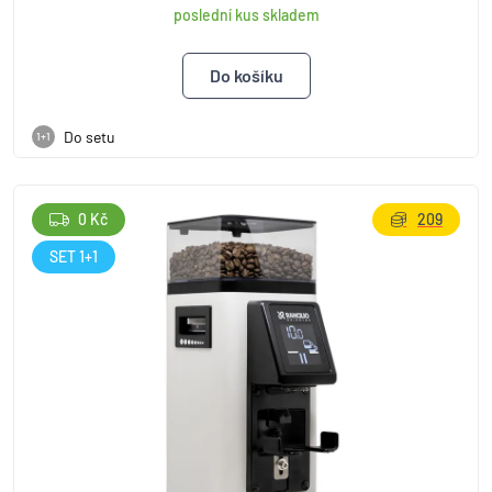
poslední kus skladem
Do setu
1+1
0 Kč
209
SET 1+1