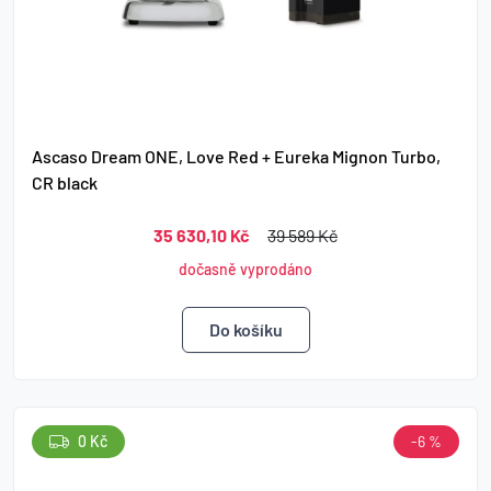
Ascaso Dream ONE, Love Red + Eureka Mignon Turbo,
CR black
35 630,10 Kč
39 589 Kč
dočasně vyprodáno
0 Kč
-6 %