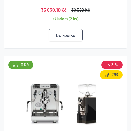
35 630,10 Kč
39 589 Kč
skladem (2 ks)
0 Kč
-4,3 %
783