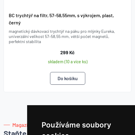
BC trychtýř na filtr, 57–58,55mm, s výkrojem, plast,
černý
magnetický dávkovací trychtýř na páku pro mlýnky Eureka,
univerzální velikost 57–58,55 mm, větší počet magnetů,
perfektní stabilita
299 Kč
skladem (10 a více ks)
Používáme soubory
Magazín
Staňte se mistrem kávy