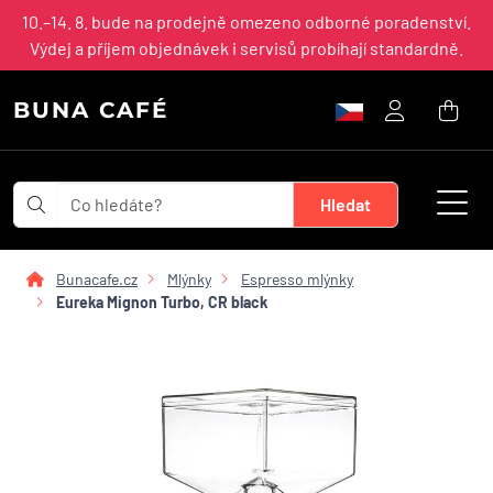
10.–14. 8. bude na prodejně omezeno odborné poradenství.
Výdej a příjem objednávek i servisů probíhají standardně.
BUNA CAFÉ
Bunacafe.cz
Mlýnky
Espresso mlýnky
Eureka Mignon Turbo, CR black