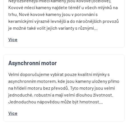
Nejrozšířenější mlecí kameny jsou kovové (ocelové).
Kovové mlecí kameny najdete téměř u všech mlýnků na
trhu. Nové kovové kameny jsou v porovnání s
keramickými výrazně levnější a do náročnějších provozů
je možné také volit jejich varianty s různými…
Více
Asynchronní motor
Velmi doporučujeme vybírat pouze kvalitní mlýnky s
asynchronním motorem, kde jsou kameny uloženy přímo
na hřídeli motoru bez převodů. Tyto motory jsou velmi
jednoduché, robustní a mají velmi dlouhou životnost.
Jednoduchou nápovědou může být hmotnost…
Více