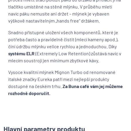
tlačítko umístěné na stěně mlýnku. V průběhu mletí
navíc páku nemusíte ani držet – mlýnek je vybaven
výškově nastavitelným „hands free“ držákem.
Snadno přístupné uložení všech komponentů, které je
potřeba často a pravidelně čistit (mlecí kameny apod.),
činí údržbu mlýnku velice rychlou a jednoduchou. Díky
systému ELR
(Extremely Low Retention) zůstává navíc v
mlecím soustrojí jen minimum zbytkové kávy.
Vysoce kvalitní mlýnek Mignon Turbo od renomované
italské značky Eureka patří mezi nejlepší produkty
dostupné na českém trhu.
Za Buna café vám jej můžeme
rozhodně doporučit.
Hlavní parametry produktu