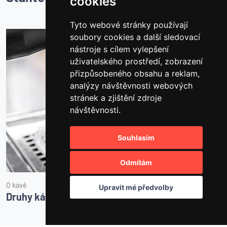
cookies
Tyto webové stránky používají
soubory cookies a další sledovací
nástroje s cílem vylepšení
uživatelského prostředí, zobrazení
přizpůsobeného obsahu a reklam,
analýzy návštěvnosti webových
stránek a zjištění zdroje
návštěvnosti.
Souhlasím
Odmítám
O kávě
N
Upravit mé předvolby
Druhy kávových nápojů - italské kávy
O