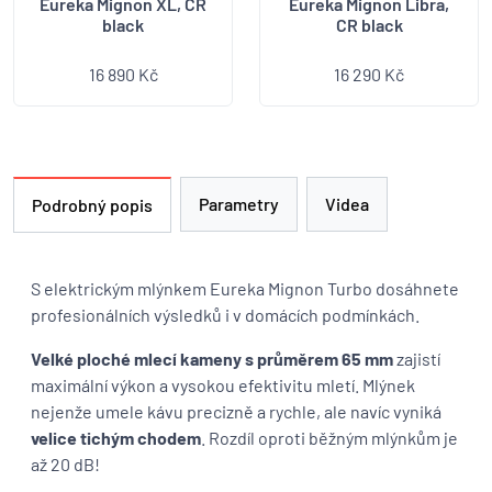
Eureka Mignon XL, CR
Eureka Mignon Libra,
black
CR black
16 890 Kč
16 290 Kč
Parametry
Videa
Podrobný popis
S elektrickým mlýnkem Eureka Mignon Turbo dosáhnete
profesionálních výsledků i v domácích podmínkách.
Velké ploché mlecí kameny s průměrem 65 mm
zajistí
maximální výkon a vysokou efektivitu mletí. Mlýnek
nejenže umele kávu precizně a rychle, ale navíc vyniká
velice tichým chodem
. Rozdíl oproti běžným mlýnkům je
až 20 dB!