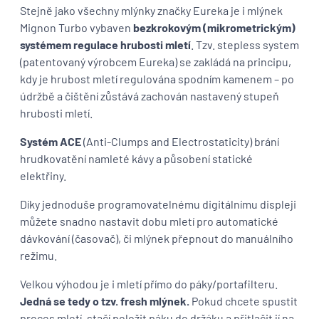
Stejně jako všechny mlýnky značky Eureka je i mlýnek
Mignon Turbo vybaven
bezkrokovým (mikrometrickým)
systémem regulace hrubosti mletí
. Tzv. stepless system
(patentovaný výrobcem Eureka) se zakládá na principu,
kdy je hrubost mletí regulována spodním kamenem – po
údržbě a čištění zůstává zachován nastavený stupeň
hrubosti mletí.
Systém ACE
(Anti-Clumps and Electrostaticity) brání
hrudkovatění namleté kávy a působení statické
elektřiny.
Díky jednoduše programovatelnému digitálnímu displeji
můžete snadno nastavit dobu mletí pro automatické
dávkování (časovač), či mlýnek přepnout do manuálního
režimu.
Velkou výhodou je i mletí přímo do páky/portafilteru.
Jedná se tedy o tzv. fresh mlýnek.
Pokud chcete spustit
proces mletí, stačí položit páku do držáku a přitlačit jí na