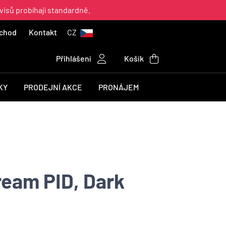
visů probíhají standardně.
chod
Kontakt
CZ
Přihlášení
Košík
KY
PRODEJNÍ AKCE
PRONÁJEM
eam PID, Dark