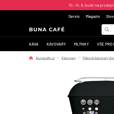
10.–14. 8. bude na prodej
Servis
Magazín
Slov
BUNA CAFÉ
KÁVA
KÁVOVARY
MLÝNKY
VŠE PRO
Bunacafe.cz
Kávovary
Pákové kávovary do