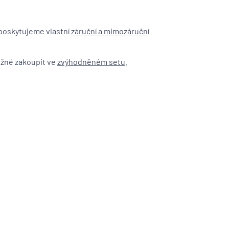
poskytujeme vlastní
záruční a mimozáruční
ožné zakoupit ve
zvýhodněném setu
.