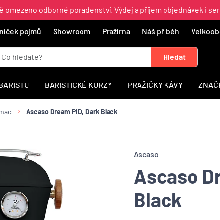
ně omezeno odborné poradenství. Výdej a příjem objednávek i ser
níček pojmů
Showroom
Pražírna
Náš příběh
Velkoob
 BARISTU
BARISTICKÉ KURZY
PRAŽIČKY KÁVY
ZNAČ
mácí
Ascaso Dream PID, Dark Black
Ascaso
Ascaso Dr
Black