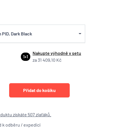
 PID, Dark Black
Nakupte výhodně v setu
1+1
za 31 409,10 Kč
duktu získáte 507 zlaťáků.
ed k odběru / expedici