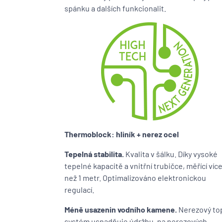
spánku a dalších funkcionalit.
Thermoblock: hliník + nerez ocel
Tepelná stabilita.
Kvalita v šálku. Díky vysoké
tepelné kapacitě a vnitřní trubičce, měřící víc
než 1 metr. Optimalizováno elektronickou
regulací.
Méně usazenin vodního kamene.
Nerezový to
systém usnadňuje údržbu, na nerezových