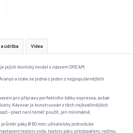
 a údržba
Videa
je jejich ikonický model s názvem DREAM.
Aranyó a stále se jedná o jeden z nejpopulárnějších
vení pro přípravu perfektního šálku espressa, avšak
luety. Kávovar je konstruován z těch nejkvalitnějších
saz) – plast není téměř použit, jen minimálně.
n: průměr páky Ø 60 mm, uživatelsky jednoduše
 nastavení teploty vody, teploty páry, předspaření, režimu