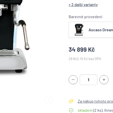
+ 2 další varianty
Barevné provedení
Ascaso Dream
34 899 Kč
28 842,15 Kč bez DPH
Za nákup tohoto pro
skladem
(2 ks), ihn