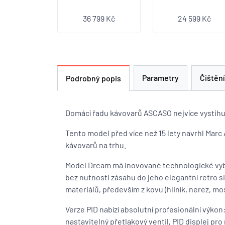
36 799 Kč
24 599 Kč
Parametry
Čištění
Podrobný popis
Domácí řadu kávovarů ASCASO nejvíce vystihu
Tento model před více než 15 lety navrhl Marc 
kávovarů na trhu.
Model Dream má inovované technologické vyba
bez nutnosti zásahu do jeho elegantní retro si
materiálů, především z kovu (hliník, nerez, mo
Verze PID nabízí absolutní profesionální výko
nastavitelný přetlakový ventil, PID displej pro