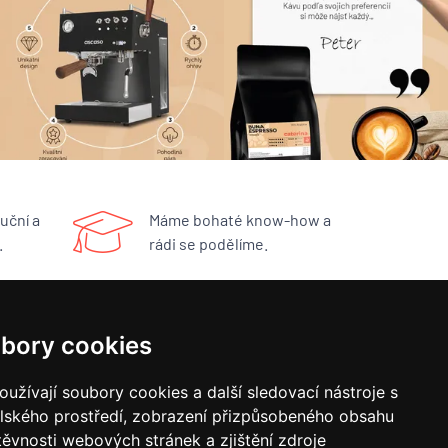
uční a
Máme bohaté know-how a
.
rádi se podělíme.
RYCHLÝ KONTAKT
bory cookies
BUNA CAFÉ
užívají soubory cookies a další sledovací nástroje s
Havlíčkovo náměstí 15/31
elského prostředí, zobrazení přizpůsobeného obsahu
252 19 Rudná u Prahy
obchod@bunacafe.cz
těvnosti webových stránek a zjištění zdroje