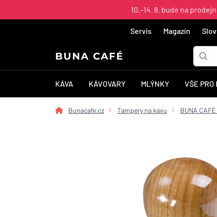
10.–14. 8. bude na prodej
Servis
Magazín
Slov
BUNA CAFÉ
KÁVA
KÁVOVARY
MLÝNKY
VŠE PRO
Bunacafe.cz
Tampery na kávu
BUNA CAFÉ 