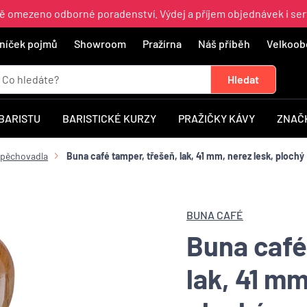
ně omezeno odborné poradenství. Výdej a příjem objednávek i ser
níček pojmů
Showroom
Pražírna
Náš příběh
Velkoob
 BARISTU
BARISTICKÉ KURZY
PRAŽIČKY KÁVY
ZNAČ
pěchovadla
Buna café tamper, třešeň, lak, 41 mm, nerez lesk, plochý
BUNA CAFÉ
Buna café
lak, 41 mm