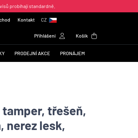
visů probíhají standardně.
chod
Kontakt
CZ
Přihlášení
Košík
KY
PRODEJNÍ AKCE
PRONÁJEM
 tamper, třešeň,
, nerez lesk,