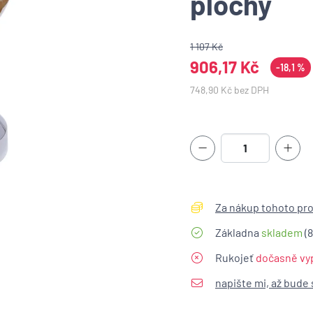
plochý
1 107 Kč
906,17 Kč
-18,1 %
748,90 Kč bez DPH
Za nákup tohoto pro
Základna
skladem
(8
Rukojeť
dočasně vy
napište mi, až bude