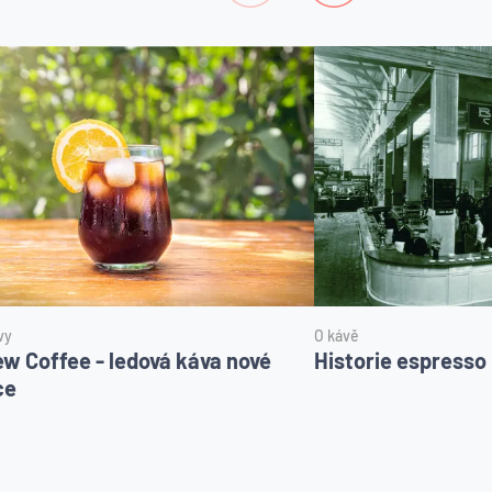
vy
O kávě
ew Coffee - ledová káva nové
Historie espresso
ce