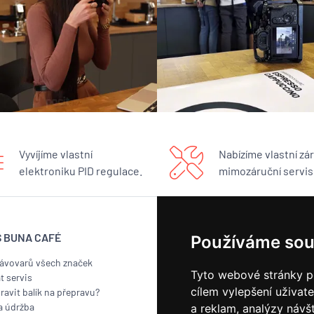
Vyvíjíme vlastní
Nabízíme vlastní zár
elektroniku PID regulace.
mimozáruční servis
S BUNA CAFÉ
BUNA CAFÉ
Používáme sou
kávovarů všech značek
Showroom
Tyto webové stránky po
t servis
Pražírna
cílem vylepšení uživat
ravit balík na přepravu?
Náš příběh
a údržba
Kontakt
a reklam, analýzy návš