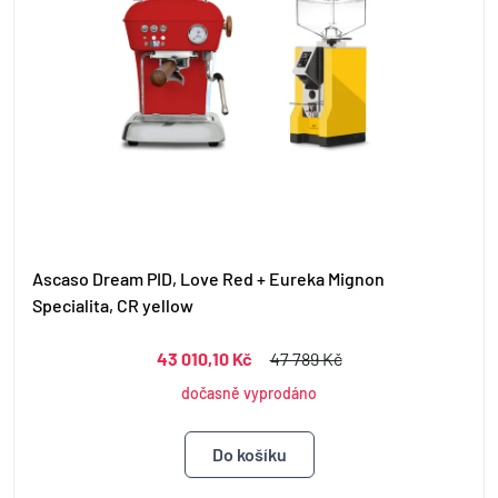
Ascaso Dream PID, Love Red + Eureka Mignon
Specialita, CR yellow
43 010,10 Kč
47 789 Kč
dočasně vyprodáno