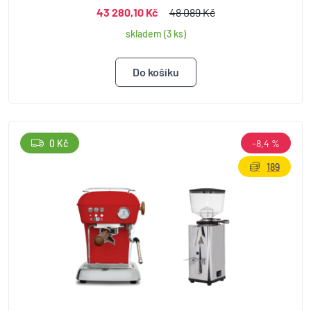
43 280,10 Kč
48 089 Kč
skladem (3 ks)
0 Kč
-8,4 %
189