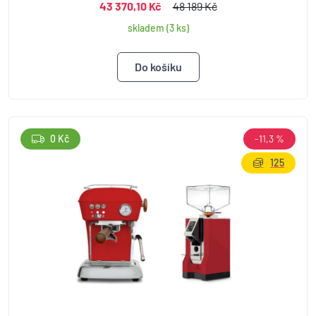
43 370,10 Kč
48 189 Kč
skladem (3 ks)
0 Kč
-11,3 %
125