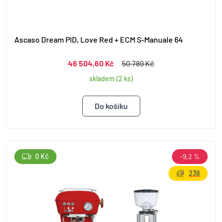
Ascaso Dream PID, Love Red + ECM S-Manuale 64
46 504,60 Kč
50 789 Kč
skladem (2 ks)
0 Kč
-9,2 %
238