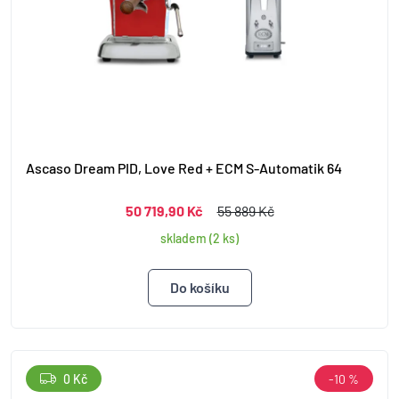
Ascaso Dream PID, Love Red + ECM S-Automatik 64
50 719,90 Kč
55 889 Kč
skladem (2 ks)
0 Kč
-10 %