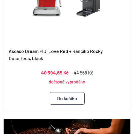
Ascaso Dream PID, Love Red + Rancilio Rocky
Doserless, black
40 594,65 Kč
44 568 Kč
dočasně vyprodáno