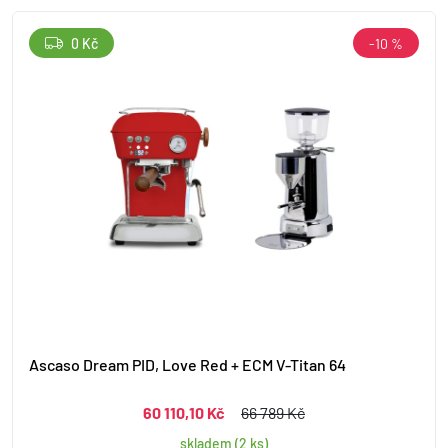
0 Kč
-10 %
Ascaso Dream PID, Love Red + ECM V-Titan 64
60 110,10 Kč
66 789 Kč
skladem (2 ks)