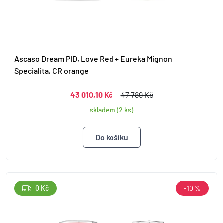
Ascaso Dream PID, Love Red + Eureka Mignon
Specialita, CR orange
43 010,10 Kč
47 789 Kč
skladem (2 ks)
0 Kč
-10 %