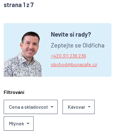
strana 1 z 7
Nevíte si rady?
Zeptejte se Oldřicha
+420 311 236 236
obchod@bunacafe.cz
Filtrování
Cena a skladovost
Kávovar
Mlýnek