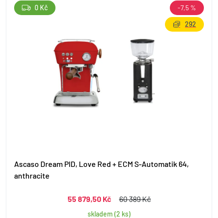
0 Kč
-7,5 %
292
Ascaso Dream PID, Love Red + ECM S-Automatik 64,
anthracite
55 879,50 Kč
60 389 Kč
skladem (2 ks)