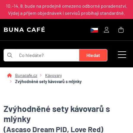
10.–14. 8. bude na prodejně omezeno odborné poradenství.
Výdej a příjem objednávek i servisů probíhají standardně.
BUNA CAFÉ
Bunacafe.cz
Kávovary
Zvýhodněné sety kávovarů s mlýnky
Zvýhodněné sety kávovarů s
mlýnky
(Ascaso Dream PID, Love Red)