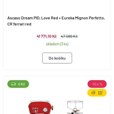
Ascaso Dream PID, Love Red + Eureka Mignon Perfetto,
CR ferrari red
41 771,10 Kč
47 089 Kč
skladem (3 ks)
0 Kč
-11,4 %
137