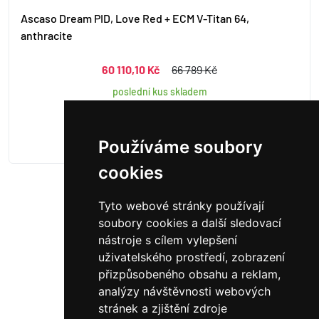
Ascaso Dream PID, Love Red + ECM V-Titan 64,
anthracite
60 110,10 Kč
66 789 Kč
poslední kus skladem
Používáme soubory
cookies
Tyto webové stránky používají
Načíst další
soubory cookies a další sledovací
nástroje s cílem vylepšení
1
2
3
...
7
uživatelského prostředí, zobrazení
přizpůsobeného obsahu a reklam,
analýzy návštěvnosti webových
stránek a zjištění zdroje