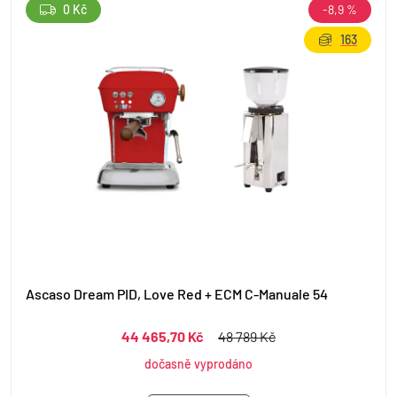
0 Kč
-8,9 %
163
Ascaso Dream PID, Love Red + ECM C-Manuale 54
44 465,70 Kč
48 789 Kč
dočasně vyprodáno