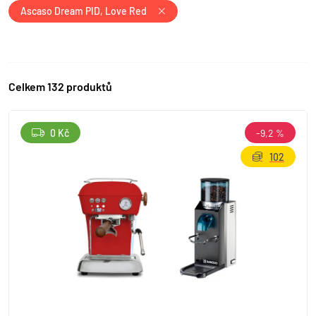
Ascaso Dream PID, Love Red
Celkem 132 produktů
0 Kč
-9,2 %
102