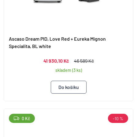
Ascaso Dream PID, Love Red + Eureka Mignon
Specialita, BL white
41 930,10 Kč
46 589 Kč
skladem (3 ks)
0 Kč
-10 %