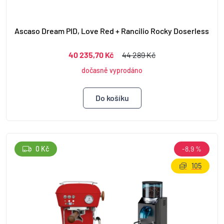
Ascaso Dream PID, Love Red + Rancilio Rocky Doserless
40 235,70 Kč
44 289 Kč
dočasně vyprodáno
0 Kč
-8,9 %
105