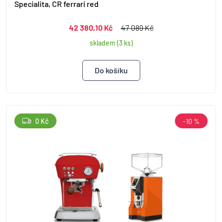
Specialita, CR ferrari red
42 380,10 Kč
47 089 Kč
skladem (3 ks)
0 Kč
-10 %