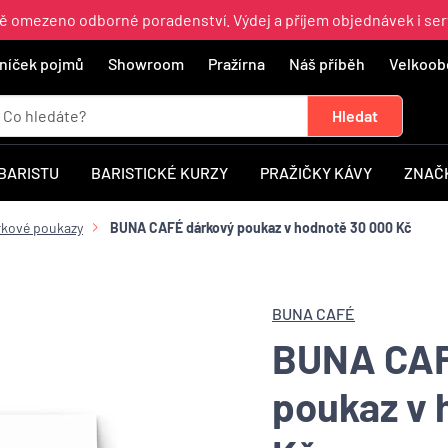
ně omezeno odborné poradenství. Výdej a příjem objednávek i ser
níček pojmů
Showroom
Pražírna
Náš příběh
Velkoob
 BARISTU
BARISTICKÉ KURZY
PRAŽIČKY KÁVY
ZNAČ
rkové poukazy
BUNA CAFÉ dárkový poukaz v hodnotě 30 000 Kč
BUNA CAFÉ
BUNA CAF
poukaz v 