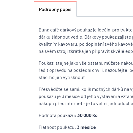
Podrobný popis
Buna café dárkový poukaz je ideální pro ty, kte
dárku šlápnout vedle. Dárkový poukaz zajisté 
kvalitním kávovaru, po doplnění svého kávov
na svém stroji zkrátka jen připravit skvělé es
Poukaz, stejně jako vše ostatní, můžete nak
řešit opravdu na poslední chvíli, nezoufejte,
stačí ho jen vytisknout.
Přesvědčte se sami, kolik možných dárků na 
poukazu je 3 měsíce od jeho vystavení a vztahuj
nákupu přes internet - je to velmi jednoduch
Hodnota poukazu:
30 000 Kč
Platnost poukazu:
3 měsíce