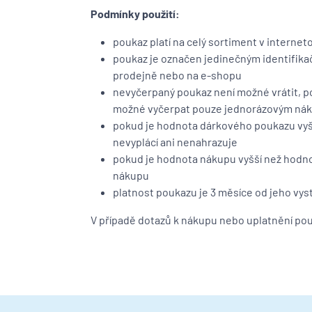
Podmínky použití:
poukaz platí na celý sortiment v intern
poukaz je označen jedinečným identifikač
prodejně nebo na e-shopu
nevyčerpaný poukaz není možné vrátit, p
možné vyčerpat pouze jednorázovým n
pokud je hodnota dárkového poukazu vyšš
nevyplácí ani nenahrazuje
pokud je hodnota nákupu vyšší než hodno
nákupu
platnost poukazu je 3 měsíce od jeho vys
V případě dotazů k nákupu nebo uplatnění po