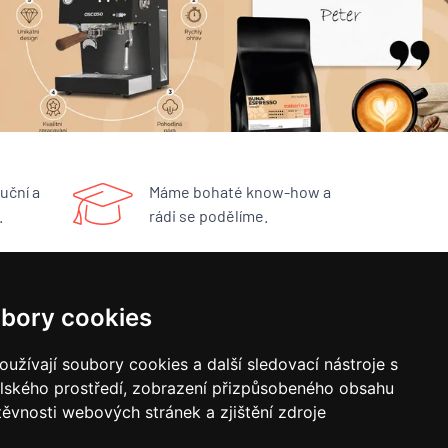
uční a
Máme bohaté know-how a
.
rádi se podělíme.
RYCHLÝ KONTAKT
bory cookies
BUNA CAFÉ
užívají soubory cookies a další sledovací nástroje s
Havlíčkovo náměstí 15/31
elského prostředí, zobrazení přizpůsobeného obsahu
252 19 Rudná u Prahy
obchod@bunacafe.cz
těvnosti webových stránek a zjištění zdroje
+420 311 236 236