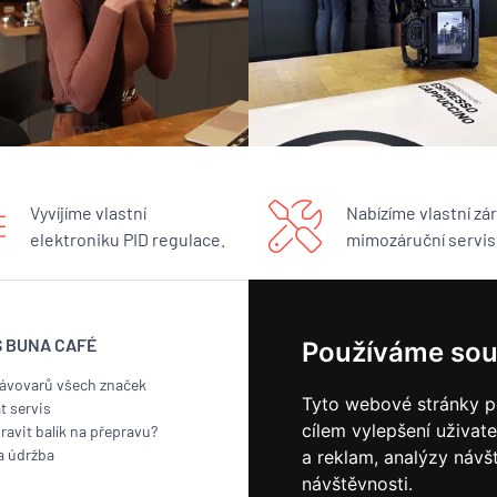
Vyvíjíme vlastní
Nabízíme vlastní zár
elektroniku PID regulace.
mimozáruční servis
S BUNA CAFÉ
BUNA CAFÉ
Používáme sou
kávovarů všech značek
Showroom
Tyto webové stránky po
t servis
Pražírna
cílem vylepšení uživat
ravit balík na přepravu?
Náš příběh
a údržba
Kontakt
a reklam, analýzy návš
Odběr novinek
návštěvnosti.