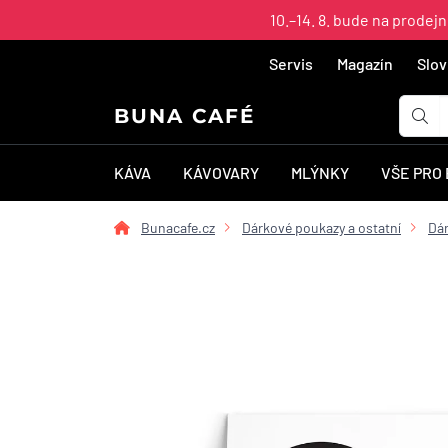
10.–14. 8. bude na prodej
Servis
Magazín
Slov
BUNA CAFÉ
KÁVA
KÁVOVARY
MLÝNKY
VŠE PRO
Bunacafe.cz
Dárkové poukazy a ostatní
Dá