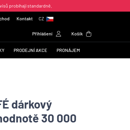
visů probíhají standardně.
chod
Kontakt
CZ
Přihlášení
Košík
KY
PRODEJNÍ AKCE
PRONÁJEM
É dárkový
hodnotě 30 000