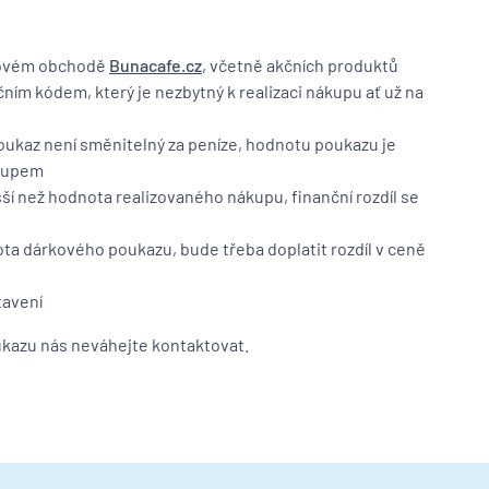
etovém obchodě
Bunacafe.cz
, včetně akčních produktů
ním kódem, který je nezbytný k realizaci nákupu ať už na
oukaz není směnitelný za peníze, hodnotu poukazu je
ákupem
í než hodnota realizovaného nákupu, finanční rozdíl se
ta dárkového poukazu, bude třeba doplatit rozdíl v ceně
tavení
ukazu nás neváhejte kontaktovat.