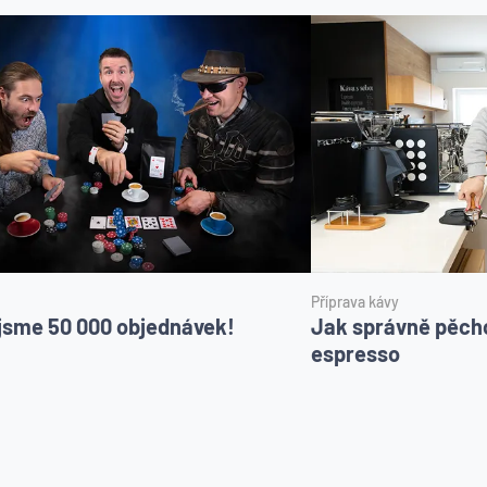
Příprava kávy
i jsme 50 000 objednávek!
Jak správně pěch
espresso