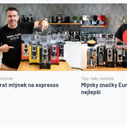
 recenze
Tipy, rady, recenze
rat mlýnek na espresso
Mlýnky značky Eure
nejlepší