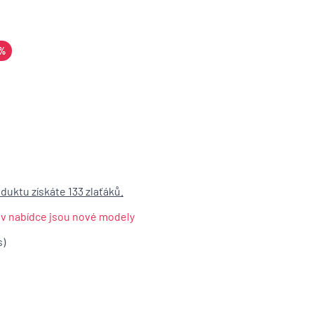
 %
duktu získáte 133 zlaťáků.
 v nabídce jsou nové modely
s)