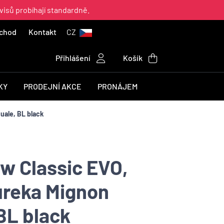
visů probíhají standardně.
chod
Kontakt
CZ
Přihlášení
Košík
KY
PRODEJNÍ AKCE
PRONÁJEM
uale, BL black
w Classic EVO,
ureka Mignon
BL black