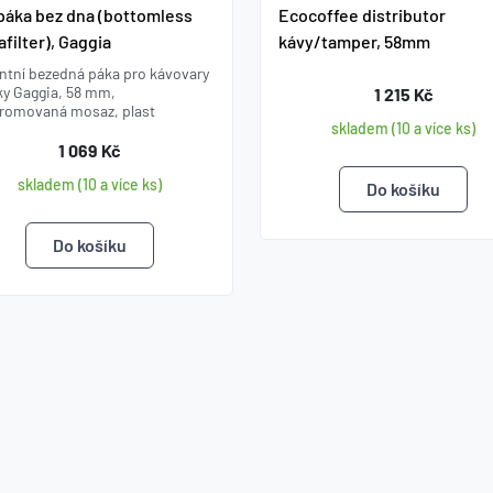
páka bez dna (bottomless
Ecocoffee distributor
afilter), Gaggia
kávy/tamper, 58mm
ntní bezedná páka pro kávovary
ky Gaggia, 58 mm,
1 215 Kč
romovaná mosaz, plast
skladem (10 a více ks)
1 069 Kč
skladem (10 a více ks)