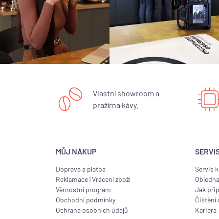
Vlastní showroom a
pražírna kávy.
MŮJ NÁKUP
SERVI
Doprava a platba
Servis 
Reklamace
|
Vrácení zboží
Objedna
Věrnostní program
Jak přip
Obchodní podmínky
Čištění 
Ochrana osobních údajů
Kariéra