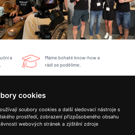
uční a
Máme bohaté know-how a
.
rádi se podělíme.
RYCHLÝ KONTAKT
bory cookies
BUNA CAFÉ
užívají soubory cookies a další sledovací nástroje s
Havlíčkovo náměstí 15/31
elského prostředí, zobrazení přizpůsobeného obsahu
252 19 Rudná u Prahy
obchod@bunacafe.cz
těvnosti webových stránek a zjištění zdroje
+420 311 236 236