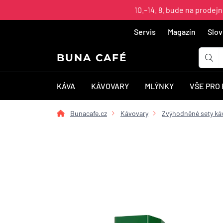
10.–14. 8. bude na prodej
Servis
Magazín
Slov
BUNA CAFÉ
KÁVA
KÁVOVARY
MLÝNKY
VŠE PRO
Bunacafe.cz
Kávovary
Zvýhodněné sety ká