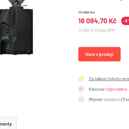
17 480 Kč
16 084,70 Kč
-8
13 293,14 Kč bez DPH
Není v prodeji
Za nákup tohoto pro
Kávovar
vyprodáno,
Mlýnek
skladem
(3 k
nenty