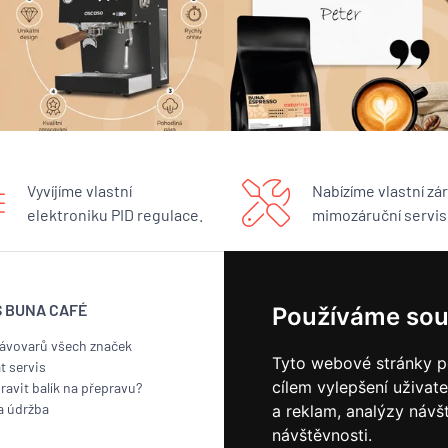
Vyvíjíme vlastní
Nabízíme vlastní zár
elektroniku PID regulace.
mimozáruční servis
S BUNA CAFÉ
BUNA CAFÉ
Používáme sou
kávovarů všech značek
Showroom
Tyto webové stránky po
t servis
Pražírna
cílem vylepšení uživat
ravit balík na přepravu?
Náš příběh
a údržba
Kontakt
a reklam, analýzy návš
Odběr novinek
návštěvnosti.