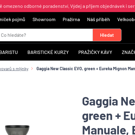
ně omezeno odborné poradenství. Výdej a příjem objednávek i ser
níček pojmů
Showroom
Pražírna
Náš příběh
Velkoob
 BARISTU
BARISTICKÉ KURZY
PRAŽIČKY KÁVY
ZNAČ
vovarů s mlýnky
Gaggia New Classic EVO, green + Eureka Mignon Man
Gaggia Ne
green + E
Manuale, 