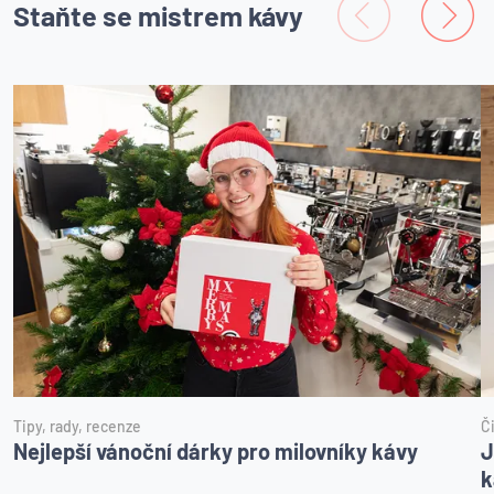
Staňte se mistrem kávy
Tipy, rady, recenze
Č
Nejlepší vánoční dárky pro milovníky kávy
J
k