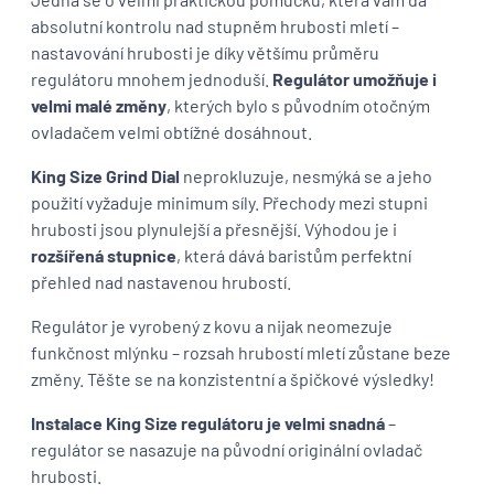
absolutní kontrolu nad stupněm hrubosti mletí –
nastavování hrubosti je díky většímu průměru
regulátoru mnohem jednoduší.
Regulátor umožňuje i
velmi malé změny
, kterých bylo s původním otočným
ovladačem velmi obtížné dosáhnout.
King Size Grind Dial
neprokluzuje, nesmýká se a jeho
použití vyžaduje minimum síly. Přechody mezi stupni
hrubosti jsou plynulejší a přesnější. Výhodou je i
rozšířená stupnice
, která dává baristům perfektní
přehled nad nastavenou hrubostí.
Regulátor je vyrobený z kovu a nijak neomezuje
funkčnost mlýnku – rozsah hrubostí mletí zůstane beze
změny. Těšte se na konzistentní a špičkové výsledky!
Instalace King Size regulátoru je velmi snadná
–
regulátor se nasazuje na původní originální ovladač
hrubosti.