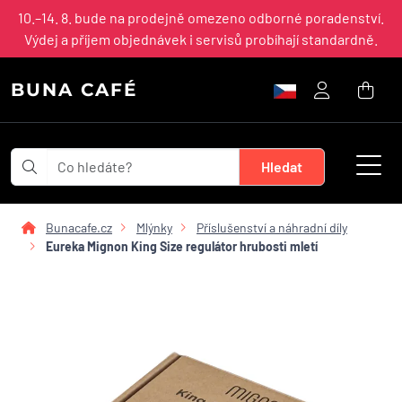
10.–14. 8. bude na prodejně omezeno odborné poradenství.
Výdej a příjem objednávek i servisů probíhají standardně.
BUNA CAFÉ
Bunacafe.cz
Mlýnky
Příslušenství a náhradní díly
Eureka Mignon King Size regulátor hrubosti mletí