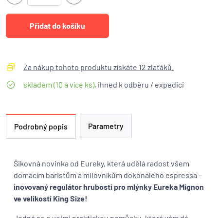
Za nákup tohoto produktu získáte 12 zlaťáků.
skladem (10 a více ks)
, ihned k odběru / expedici
Parametry
Podrobný popis
Šikovná novinka od Eureky, která udělá radost všem
domácím baristům a milovníkům dokonalého espressa –
inovovaný regulátor hrubosti pro mlýnky Eureka Mignon
ve velikosti King Size!
Jedná se o velmi praktickou pomůcku, která vám dá