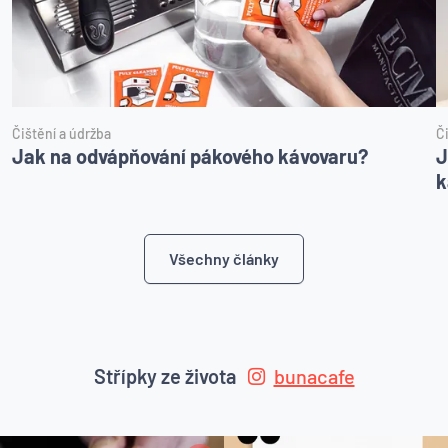
Čištění a údržba
Č
Jak na odvápňování pákového kávovaru?
J
k
Všechny články
Střípky ze života
bunacafe