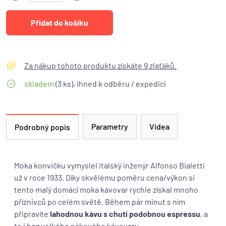
Za nákup tohoto produktu získáte 9 zlaťáků.
skladem
(3 ks), ihned k odběru / expedici
Parametry
Videa
Podrobný popis
Moka konvičku vymyslel italský inženýr Alfonso Bialetti
už v roce 1933. Díky skvělému poměru cena/výkon si
tento malý domácí moka kávovar rychle získal mnoho
příznivců po celém světě. Během pár minut s ním
připravíte
lahodnou kávu s chutí podobnou espressu
, a
to i bez velkého pákového kávovaru.