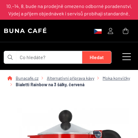
10.–14. 8. bude na prodejně omezeno odborné poradenství.
Výdej a příjem objednávek i servisů probíhají standardně.
BUNA CAFÉ
Bunacafe.cz
Alternativní příprava kávy
Moka konvičky
Bialetti Rainbow na 3 šálky, červená