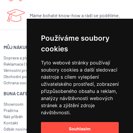
Máme bohaté know-how a rádi se podělíme.
Používáme soubory
MŮJ NÁKUP
SERVIS BUNA CAFÉ
cookies
Doprava a platba
Servis kávovarů všech značek
Tyto webové stránky používají
Reklamace
|
Vrácení zboží
Objednat servis
soubory cookies a další sledovací
Věrnostní program
Jak připravit balík na přepravu?
nástroje s cílem vylepšení
Obchodní podmínky
Čištění a údržba
Ochrana osobních údajů
Kariéra
uživatelského prostředí, zobrazení
přizpůsobeného obsahu a reklam,
BUNA CAFÉ
RYCHLÝ KONTAKT
analýzy návštěvnosti webových
Showroom
BUNA CAFÉ
stránek a zjištění zdroje
Pražírna
Havlíčkovo náměstí 15/31
návštěvnosti.
Náš příběh
252 19 Rudná u Prahy
Kontakt
obchod@bunacafe.cz
Souhlasím
Odběr novinek
+420 311 236 236