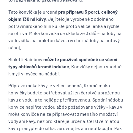
Tato konvička je určená
pro přípravu 3 porcí, celkový
objem 130 ml kávy
. Její tělo je vyrobené z odolného
potravinářského hliníku. Je proto velice lehká a rychle
se ohřívá. Moka konvička se skládá ze 3 dílů – nádoby na
vodu, sítka na umletou kávu a vrchní nádoby na hotový
nápoj.
Bialetti Rainbow
můžete používat společně se všemi
typy ohřívačů kromě indukce
. Konvičky nejsou vhodné
k mytí v myčce na nádobí.
Příprava moka kávy je velice snadná. Kromě moka
konvičky budete potřebovat už jen čerstvě upraženou
kávu a vodu, a to nejlépe přefiltrovanou. Spodní nádobu
konvice naplňte vodou až do požadované výšky – kávu v
moka konvičce nelze připravovat z menšího množství
vody ani kávy, než pro které je určená. Čerstvě mletou
kávu přesypte do sítka, zarovnejte, ale neutlačujte. Pak