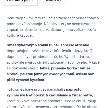
Ochutnejte kávu z míst, kde se začal psát příběh tohoto
podmanivého nápoje. Nápoje, který se nesmazatelně
vepsal do historie a dal vzniknout jedné velké kultuře –
kultuře kávové.
Směs výběrových arabik Buna Espresso africano
doporučujeme všem milovníkům kvalitní kávy, kteří
doposud dávali přednost spíše hořkým chutím bez
acidity, ale nyní by chtěli vyzkoušet něco nového. V kávě
se dokonale snoubí
lehká, příjemně hořká chuť se
širokou paletou jemných ovocných tónů, ovšem bez
příliš výrazné kyselosti
.
Tuto směs jsme pro vás namíchali z
naprosto
výjimečných etiopských káv Sidamo a Yirgacheffe
,
které díky své přirozeně šťavnaté, sladké chuti kralují
všem kávám pěstovaným v této východoafrické oblasti.