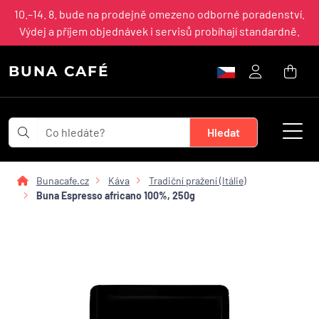
10.–14. 8. bude na prodejně omezeno odborné poradenství.
Výdej a příjem objednávek i servisů probíhají standardně.
BUNA CAFÉ
Bunacafe.cz
Káva
Tradiční pražení (Itálie)
Buna Espresso africano 100%, 250g