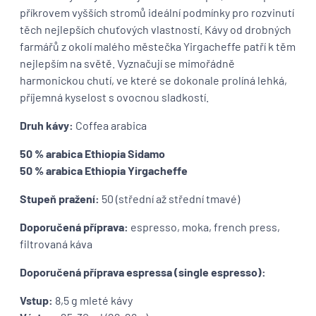
příkrovem vyšších stromů ideální podmínky pro rozvinutí
těch nejlepších chuťových vlastností. Kávy od drobných
farmářů z okolí malého městečka Yirgacheffe patří k těm
nejlepším na světě. Vyznačují se mimořádně
harmonickou chutí, ve které se dokonale prolíná lehká,
příjemná kyselost s ovocnou sladkostí.
Druh kávy:
Coffea arabica
50 % arabica Ethiopia Sidamo
50 % arabica Ethiopia Yirgacheffe
Stupeň pražení:
50 (střední až střední tmavé)
Doporučená příprava:
espresso, moka, french press,
filtrovaná káva
Doporučená příprava espressa (single espresso):
Vstup:
8,5 g mleté kávy