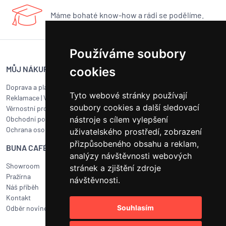
Máme bohaté know-how a rádi se podělíme.
Používáme soubory
MŮJ NÁKUP
SERVIS BUNA CAFÉ
cookies
Doprava a platba
Servis kávovarů všech značek
Tyto webové stránky používají
Reklamace
|
Vrácení zboží
Objednat servis
soubory cookies a další sledovací
Věrnostní program
Jak připravit balík na přepravu?
nástroje s cílem vylepšení
Obchodní podmínky
Čištění a údržba
Ochrana osobních údajů
Kariéra
uživatelského prostředí, zobrazení
přizpůsobeného obsahu a reklam,
BUNA CAFÉ
RYCHLÝ KONTAKT
analýzy návštěvnosti webových
Showroom
BUNA CAFÉ
stránek a zjištění zdroje
Pražírna
Havlíčkovo náměstí 15/31
návštěvnosti.
Náš příběh
252 19 Rudná u Prahy
Kontakt
obchod@bunacafe.cz
Souhlasím
Odběr novinek
+420 311 236 236