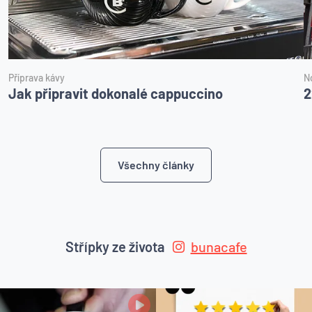
Příprava kávy
N
Jak připravit dokonalé cappuccino
2
Všechny články
Střípky ze života
bunacafe