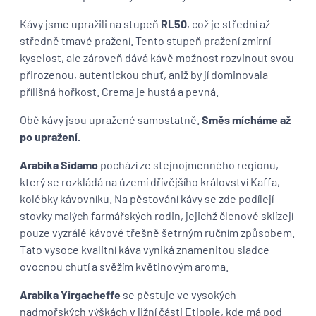
Kávy jsme upražili na stupeň
RL50
, což je střední až
středně tmavé pražení. Tento stupeň pražení zmírní
kyselost, ale zároveň dává kávě možnost rozvinout svou
přirozenou, autentickou chuť, aniž by jí dominovala
přílišná hořkost. Crema je hustá a pevná.
Obě kávy jsou upražené samostatně.
Směs mícháme až
po upražení.
Arabika Sidamo
pochází ze stejnojmenného regionu,
který se rozkládá na území dřívějšího království Kaffa,
kolébky kávovníku. Na pěstování kávy se zde podílejí
stovky malých farmářských rodin, jejichž členové sklízejí
pouze vyzrálé kávové třešně šetrným ručním způsobem.
Tato vysoce kvalitní káva vyniká znamenitou sladce
ovocnou chutí a svěžím květinovým aroma.
Arabika Yirgacheffe
se pěstuje ve vysokých
nadmořských výškách v jižní části Etiopie, kde má pod