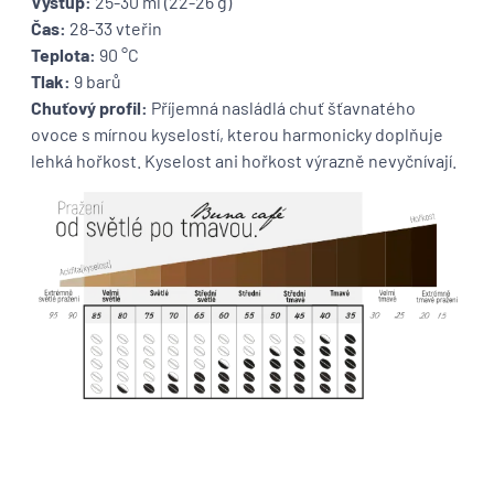
Výstup:
25-30 ml (22-26 g)
Čas:
28-33 vteřin
Teplota:
90 °C
Tlak:
9 barů
Chuťový profil:
Příjemná nasládlá chuť šťavnatého
ovoce s mírnou kyselostí, kterou harmonicky doplňuje
lehká hořkost. Kyselost ani hořkost výrazně nevyčnívají.