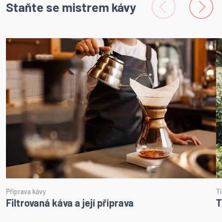
Staňte se mistrem kávy
Příprava kávy
T
Filtrovaná káva a její příprava
T