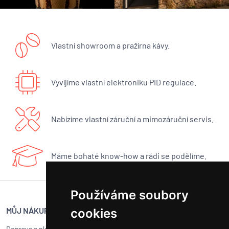
Vlastní showroom a pražírna kávy.
Vyvíjíme vlastní elektroniku PID regulace.
Nabízíme vlastní záruční a mimozáruční servis.
Máme bohaté know-how a rádi se podělíme.
Používáme soubory
MŮJ NÁKUP
SERVIS BUNA CAFÉ
cookies
Doprava a platba
Servis kávovarů všech značek