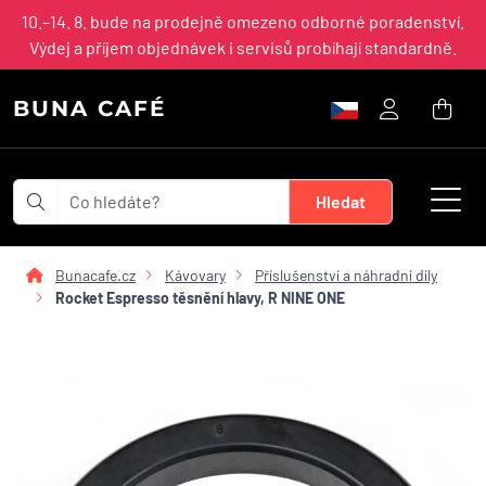
10.–14. 8. bude na prodejně omezeno odborné poradenství.
Výdej a příjem objednávek i servisů probíhají standardně.
BUNA CAFÉ
Bunacafe.cz
Kávovary
Příslušenství a náhradní díly
Rocket Espresso těsnění hlavy, R NINE ONE