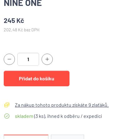
NINE ONE
245 Kč
202,48 Kč bez DPH
Za nákup tohoto produktu získáte 9 zlaťáků.
skladem
(3 ks), ihned k odběru / expedici