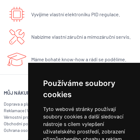
Vyvíjíme vlastní elektroniku PID regulace.
Nabízíme vlastní záruční a mimozáruční servis.
Máme bohaté know-how a rádi se podělíme.
Používáme soubory
MŮJ NÁKUP
SERVIS BUNA CAFÉ
cookies
Doprava a platba
Servis kávovarů všech značek
Tyto webové stránky používají
Reklamace
|
Vrácení zboží
Objednat servis
soubory cookies a další sledovací
Věrnostní program
Jak připravit balík na přepravu?
nástroje s cílem vylepšení
Obchodní podmínky
Čištění a údržba
Ochrana osobních údajů
Kariéra
uživatelského prostředí, zobrazení
přizpůsobeného obsahu a reklam,