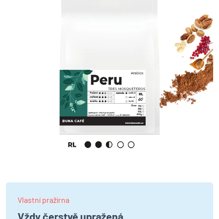
Vlastní pražírna
Vždy čerstvě upražená