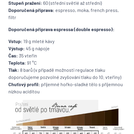
Stupeň pražení:
60 (střední světlé až střední)
Doporučená příprava:
espresso, moka, french press,
filtr
Doporučená příprava espressa (double espresso):
Vstup:
19 g mleté kávy
Výstup:
45 g nápoje
Čas:
35 vteřin
Teplota:
91 °C
Tlak:
8 barů (v případě možnosti regulace tlaku
doporučujeme pozvolné zvyšování tlaku do 10. vteřiny)
Chuťový profil:
příjemné hořko-sladké tělo s příjemnou
nízkou aciditou