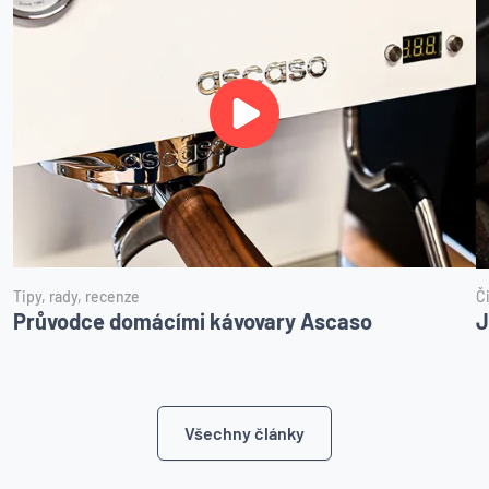
Tipy, rady, recenze
Č
Průvodce domácími kávovary Ascaso
J
Všechny články