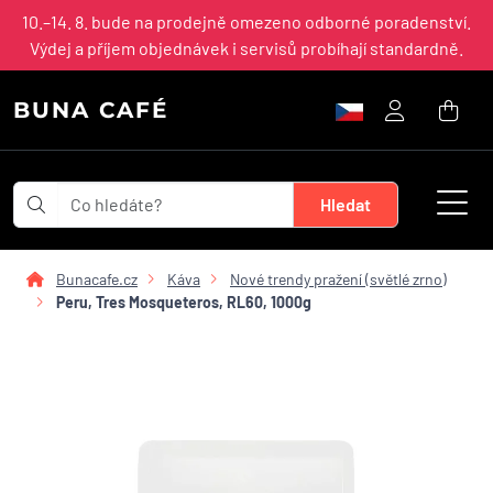
10.–14. 8. bude na prodejně omezeno odborné poradenství.
Výdej a příjem objednávek i servisů probíhají standardně.
BUNA CAFÉ
Bunacafe.cz
Káva
Nové trendy pražení (světlé zrno)
Peru, Tres Mosqueteros, RL60, 1000g