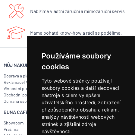
Nabízíme vlastní záruční a mimozáruční servis.
Máme bohaté know-how a rádi se podělíme.
Používáme soubory
MŮJ NÁKUP
SERVIS BUNA CAFÉ
cookies
Doprava a platba
Servis kávovarů všech značek
Tyto webové stránky používají
Reklamace
|
Vrácení zboží
Objednat servis
soubory cookies a další sledovací
Věrnostní program
Jak připravit balík na přepravu?
nástroje s cílem vylepšení
Obchodní podmínky
Čištění a údržba
Ochrana osobních údajů
Kariéra
uživatelského prostředí, zobrazení
přizpůsobeného obsahu a reklam,
BUNA CAFÉ
RYCHLÝ KONTAKT
analýzy návštěvnosti webových
Showroom
BUNA CAFÉ
stránek a zjištění zdroje
Pražírna
Havlíčkovo náměstí 15/31
návštěvnosti.