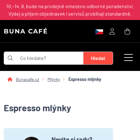
10.–14. 8. bude na prodejně omezeno odborné poradenství.
Výdej a příjem objednávek i servisů probíhají standardně.
BUNA CAFÉ
Bunacafe.cz
Mlýnky
Espresso mlýnky
Espresso mlýnky
Nevíte si rady?