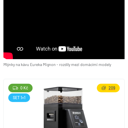
Mlýnky na kávu Eureka Mignon - rozdíly mezi domácími modely
0 Kč
209
SET 1+1