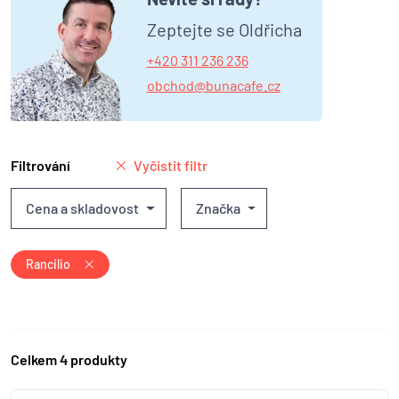
Zeptejte se Oldřicha
+420 311 236 236
obchod@bunacafe.cz
Filtrování
Vyčistit filtr
Cena a skladovost
Značka
Rancilio
Celkem 4 produkty