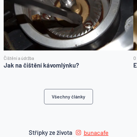
Čištění a údržba
O
Jak na čištění kávomlýnku?
E
Všechny články
Střípky ze života
bunacafe