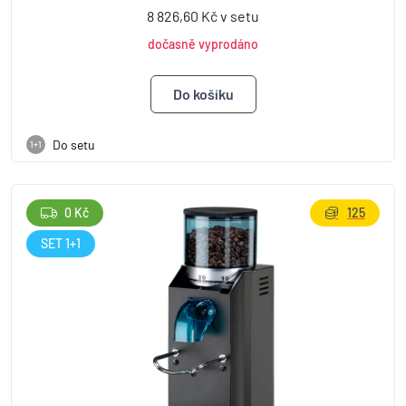
8 826,60 Kč v setu
dočasně vyprodáno
Do setu
1+1
0 Kč
125
SET 1+1