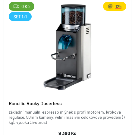
0 Kč
125
SET 1+1
Rancilio Rocky Doserless
základní manuální espresso mlýnek s profi motorem, kroková
regulace, 50mm kameny, velmi masivní celokovové provedení (7
kg), vysoká životnost
9 390 Kč