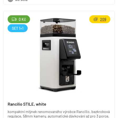
0 Kč
209
SET 1+1
Rancilio STILE, white
kompaktní mlýnek renomovaného výrobce Rancilio, bezkroková
regulace, 58mm kameny, automatické dávkování až pro 3 porce,