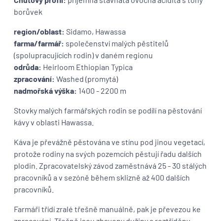
borůvek
region/oblast:
Sidamo, Hawassa
farma/farmář:
společenství malých pěstitelů
(spolupracujících rodin) v daném regionu
odrůda:
Heirloom Ethiopian Typica
zpracování:
Washed (promytá)
nadmořská výška:
1400 - 2200 m
Stovky malých farmářských rodin se podílí na pěstování
kávy v oblasti Hawassa.
Káva je převážně pěstována ve stínu pod jinou vegetací,
protože rodiny na svých pozemcích pěstují řadu dalších
plodin. Zpracovatelský závod zaměstnává 25 - 30 stálých
pracovníků a v sezóně během sklizně až 400 dalších
pracovníků.
Farmáři třídí zralé třešně manuálně, pak je převezou ke
zpracování. Třešně jsou zbaveny dužiny a roztříděny