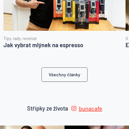
Tipy, rady, recenze
O
Jak vybrat mlýnek na espresso
E
Všechny články
Střípky ze života
bunacafe