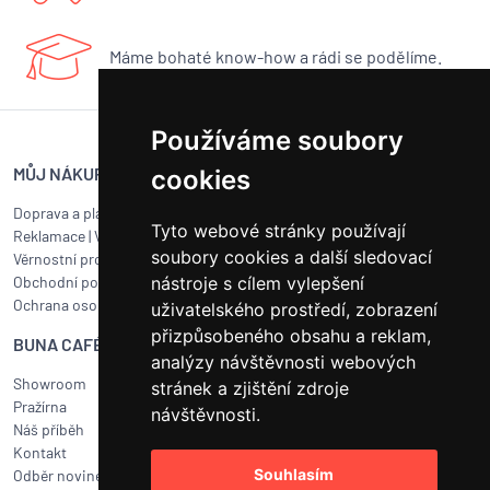
Máme bohaté know-how a rádi se podělíme.
Používáme soubory
MŮJ NÁKUP
SERVIS BUNA CAFÉ
cookies
Doprava a platba
Servis kávovarů všech značek
Tyto webové stránky používají
Reklamace
|
Vrácení zboží
Objednat servis
soubory cookies a další sledovací
Věrnostní program
Jak připravit balík na přepravu?
nástroje s cílem vylepšení
Obchodní podmínky
Čištění a údržba
Ochrana osobních údajů
Kariéra
uživatelského prostředí, zobrazení
přizpůsobeného obsahu a reklam,
BUNA CAFÉ
RYCHLÝ KONTAKT
analýzy návštěvnosti webových
Showroom
BUNA CAFÉ
stránek a zjištění zdroje
Pražírna
Havlíčkovo náměstí 15/31
návštěvnosti.
Náš příběh
252 19 Rudná u Prahy
Kontakt
obchod@bunacafe.cz
Souhlasím
Odběr novinek
+420 311 236 236