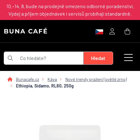
10.–14. 8. bude na prodejně omezeno odborné poradenství.
Výdej a příjem objednávek i servisů probíhají standardně.
BUNA CAFÉ
Bunacafe.cz
Káva
Nové trendy pražení (světlé zrno)
Ethiopia, Sidamo, RL60, 250g