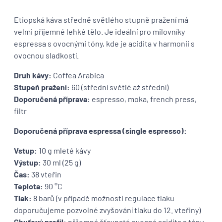
Etiopská káva středně světlého stupně pražení má
velmi příjemné lehké tělo. Je ideální pro milovníky
espressa s ovocnými tóny, kde je acidita v harmonii s
ovocnou sladkostí.
Druh kávy:
Coffea Arabica
Stupeň pražení:
60 (střední světlé až střední)
Doporučená příprava:
espresso, moka, french press,
filtr
Doporučená příprava espressa (single espresso):
Vstup:
10 g mleté kávy
Výstup:
30 ml (25 g)
Čas:
38 vteřin
Teplota:
90 °C
Tlak:
8 barů (v případě možnosti regulace tlaku
doporučujeme pozvolné zvyšování tlaku do 12. vteřiny)
Chuťový profil:
příjemná šťavnatá ovocná acidita s tóny