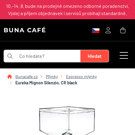
10.–14. 8. bude na prodejně omezeno odborné poradenství.
Výdej a příjem objednávek i servisů probíhají standardně.
BUNA CAFÉ
Bunacafe.cz
Mlýnky
Espresso mlýnky
Eureka Mignon Silenzio, CR black