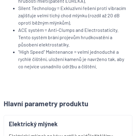
hrubosti mletí (patent EUREKA).
Silent Technology = Exkluzivní řešení proti vibracím
zajišťuje velmi tichý chod mlýnku (rozdíl až 20 dB
oproti běžným mlýnkům).
ACE systém = Anti-Clumps and Electrostaticity.
Tento systém brání projevům hrudkovatění a
působení elektrostatiky.
"High Speed" Maintenance = velmi jednoduché a
rychlé čištění, uložení kamenů je navrženo tak, aby
co nejvíce usnadnilo údržbu a čištění.
Hlavní parametry produktu
Elektrický mlýnek
Elektrický mlýnek na kávu patří k nejdůležitějšímu