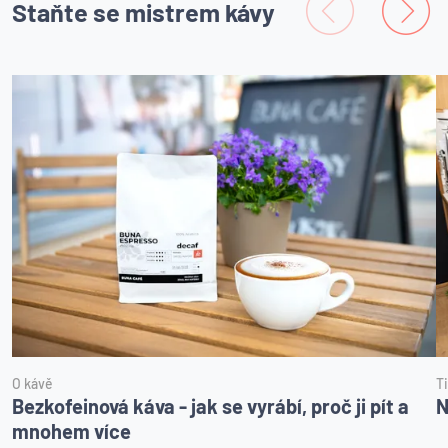
Staňte se mistrem kávy
O kávě
T
Bezkofeinová káva - jak se vyrábí, proč ji pít a
N
mnohem více