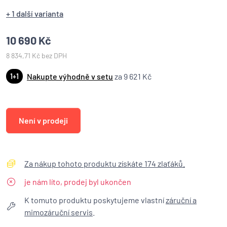
+ 1 další varianta
10 690 Kč
8 834,71 Kč bez DPH
Nakupte výhodně v setu
za 9 621 Kč
1+1
Není v prodeji
Za nákup tohoto produktu získáte 174 zlaťáků.
je nám líto, prodej byl ukončen
K tomuto produktu poskytujeme vlastní
záruční a
mimozáruční servis
.