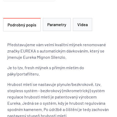
Parametry
Videa
Podrobný popis
Představujeme vám velmi kvalitní mlýnek renomované
značky EUREKA s automatickým dávkováním, který se
jmenuje Eureka Mignon Silenzio.
Je to tzv. fresh mlýnek s přímým mletím do
páky/portafilteru.
Hrubost mletí se nastavuje plynule/bezkrokově, tzv.
stepless systém - bezkrokový (mikrometrický) systém
regulace hrubosti mletí je patentovaný výrobcem
Eureka. Jedná se o systém, kdy je hrubost regulována
spodním kamenem. Po údržbě a čištění je tedy zachován
nastavený stupeň hrubosti mletí.