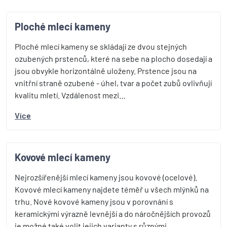
Ploché mlecí kameny
Ploché mlecí kameny se skládají ze dvou stejných
ozubených prstenců, které na sebe na plocho dosedají a
jsou obvykle horizontálně uloženy. Prstence jsou na
vnitřní straně ozubené - úhel, tvar a počet zubů ovlivňují
kvalitu mletí. Vzdálenost mezi…
Více
Kovové mlecí kameny
Nejrozšířenější mlecí kameny jsou kovové (ocelové).
Kovové mlecí kameny najdete téměř u všech mlýnků na
trhu. Nové kovové kameny jsou v porovnání s
keramickými výrazně levnější a do náročnějších provozů
je možné také volit jejich varianty s různými…