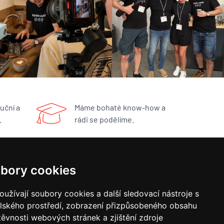
uční a
Máme bohaté know-how a
.
rádi se podělíme.
RYCHLÝ KONTAKT
bory cookies
BUNA CAFÉ
užívají soubory cookies a další sledovací nástroje s
Havlíčkovo náměstí 15/31
elského prostředí, zobrazení přizpůsobeného obsahu
252 19 Rudná u Prahy
obchod@bunacafe.cz
těvnosti webových stránek a zjištění zdroje