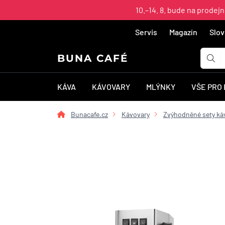
10.–14. 8. bude na prodej
Servis
Magazín
Slov
BUNA CAFÉ
KÁVA
KÁVOVARY
MLÝNKY
VŠE PRO
Bunacafe.cz
Kávovary
Zvýhodněné sety ká