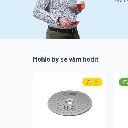
+420 3
Mohlo by se vám hodit
14