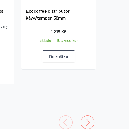
skla
ss
Ecocoffee distributor
kávy/tamper, 58mm
ovary
1 215 Kč
skladem (10 a více ks)