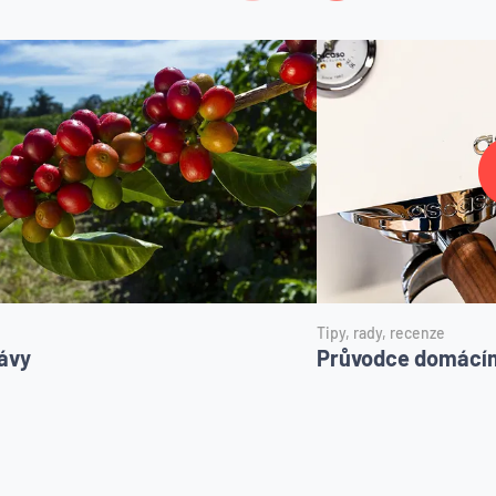
Tipy, rady, recenze
ávy
Průvodce domácím