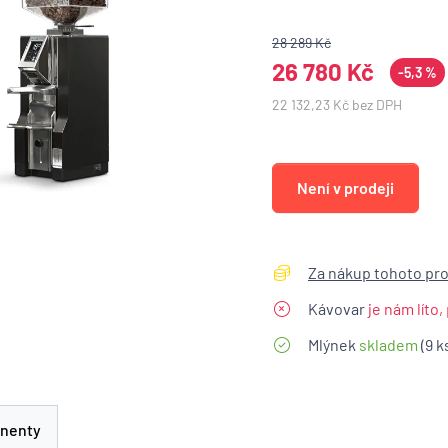
28 289 Kč
26 780 Kč
-5,3 %
22 132,23 Kč bez DPH
Není v prodeji
Za nákup tohoto pro
Kávovar
je nám líto
Mlýnek
skladem
(9 k
nenty