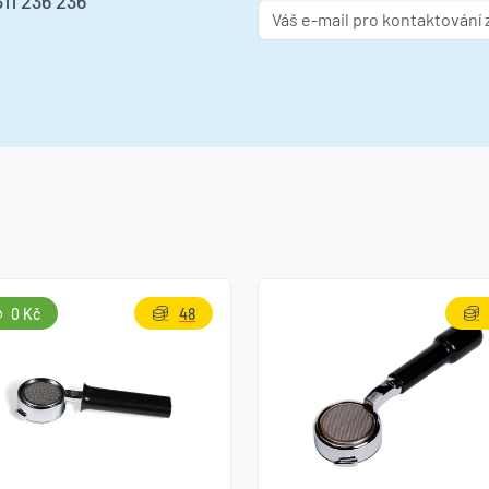
11 236 236
0 Kč
48