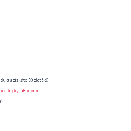
duktu získáte 99 zlaťáků.
, prodej byl ukončen
s)