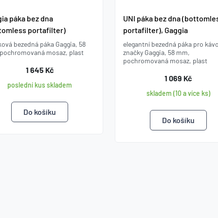
ia páka bez dna
UNI páka bez dna (bottomle
tomless portafilter)
portafilter), Gaggia
ková bezedná páka Gaggia, 58
elegantní bezedná páka pro káv
pochromovaná mosaz, plast
značky Gaggia, 58 mm,
pochromovaná mosaz, plast
1 645 Kč
1 069 Kč
poslední kus skladem
skladem (10 a více ks)