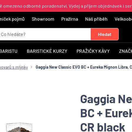
ně omezeno odborné poradenství. Výdej a příjem objednávek i ser
níček pojmů
Showroom
Pražírna
Náš příběh
Velkoob
 BARISTU
BARISTICKÉ KURZY
PRAŽIČKY KÁVY
ZNAČ
vovarů s mlýnky
Gaggia New Classic EVO BC + Eureka Mignon Libra, C
Gaggia Ne
BC + Eure
CR black