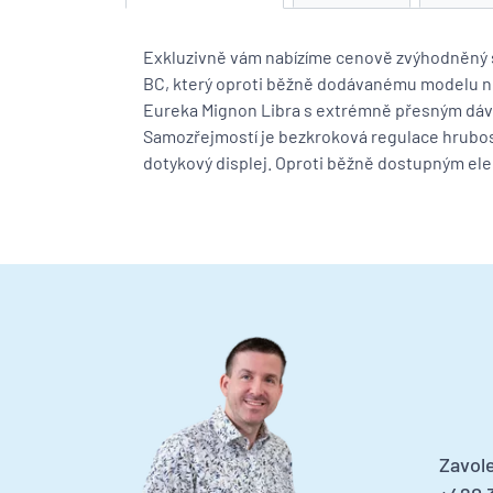
Exkluzivně vám nabízíme cenově zvýhodněný s
BC, který oproti běžně dodávanému modelu n
Eureka Mignon Libra s extrémně přesným dáv
Samozřejmostí je bezkroková regulace hrubost
dotykový displej. Oproti běžně dostupným elek
Zavole