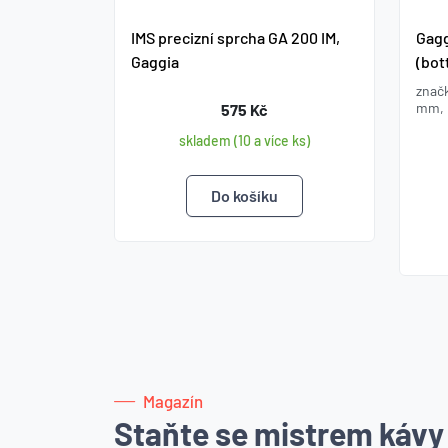
IMS precizní sprcha GA 200 IM,
Gagg
Gaggia
(bot
znač
mm, 
575 Kč
skladem (10 a více ks)
Magazín
Staňte se mistrem kávy