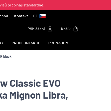
visů probíhají standardně.
chod
Kontakt
CZ
Přihlášení
Košík
KY
PRODEJNÍ AKCE
PRONÁJEM
R black
w Classic EVO
ka Mignon Libra,