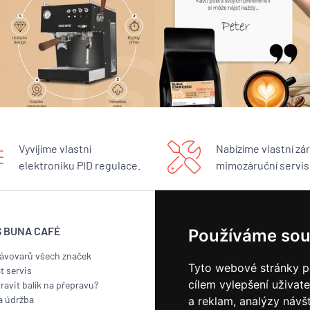
Vyvíjíme vlastní
Nabízíme vlastní zár
elektroniku PID regulace.
mimozáruční servis
S BUNA CAFÉ
BUNA CAFÉ
Používáme sou
kávovarů všech značek
Showroom
Tyto webové stránky po
t servis
Pražírna
cílem vylepšení uživat
ravit balík na přepravu?
Náš příběh
a údržba
Kontakt
a reklam, analýzy návš