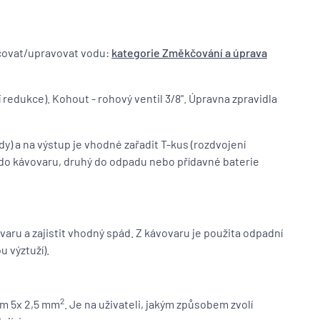
kčovat/upravovat vodu:
kategorie Změkčování a úprava
tí redukce). Kohout - rohový ventil 3/8". Úpravna zpravidla
y) a na výstup je vhodné zařadit T-kus (rozdvojení
 do kávovaru, druhý do odpadu nebo přídavné baterie
aru a zajistit vhodný spád. Z kávovaru je použita odpadní
 výztuží).
2
em 5x 2,5 mm
. Je na uživateli, jakým způsobem zvolí