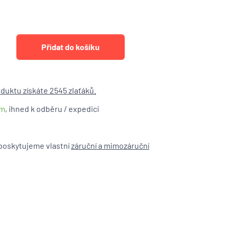
duktu získáte 2545 zlaťáků.
em
, ihned k odběru / expedici
poskytujeme vlastní
záruční a mimozáruční