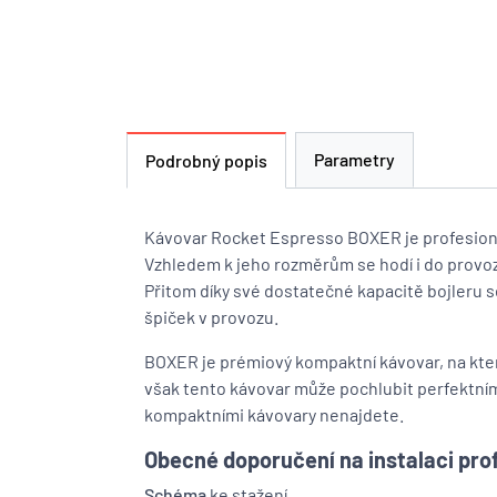
Parametry
Podrobný popis
Kávovar Rocket Espresso BOXER je profesioná
Vzhledem k jeho rozměrům se hodí i do provo
Přitom díky své dostatečné kapacitě bojleru 
špiček v provozu.
BOXER je prémiový kompaktní kávovar, na kt
však tento kávovar může pochlubit perfektním
kompaktními kávovary nenajdete.
Obecné doporučení na instalaci pro
Schéma
ke stažení.