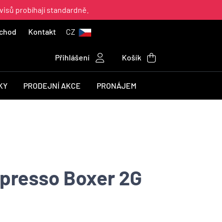
visů probíhají standardně.
chod
Kontakt
CZ
Přihlášení
Košík
KY
PRODEJNÍ AKCE
PRONÁJEM
presso Boxer 2G