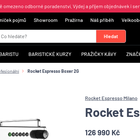
ně omezeno odborné poradenství. Výdej a příjem objednávek i ser
níček pojmů
Showroom
Pražírna
Náš příběh
Velkoob
 BARISTU
BARISTICKÉ KURZY
PRAŽIČKY KÁVY
ZNAČ
fesionální
Rocket Espresso Boxer 2G
Rocket Espresso Milano
Rocket Es
126 990 Kč