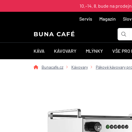
10.–14. 8. bude na prodej
Servis
Magazín
Slov
BUNA CAFÉ
KÁVA
KÁVOVARY
MLÝNKY
VŠE PRO
Bunacafe.cz
Kávovary
Pákové kávovary pro