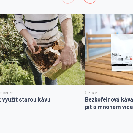
 recenze
O kávě
k využít starou kávu
Bezkofeinová káva -
pít a mnohem více