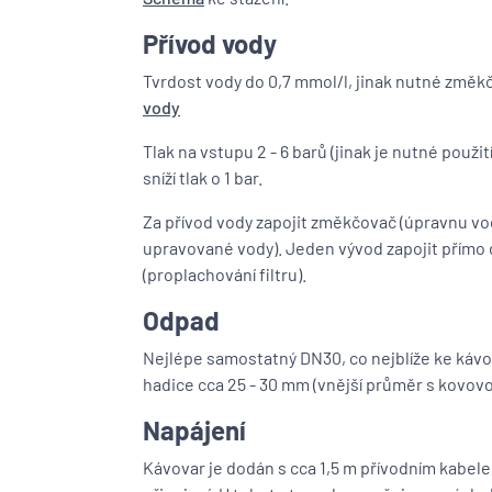
Přívod vody
Tvrdost vody do 0,7 mmol/l, jinak nutné změ
vody
Tlak na vstupu 2 - 6 barů (jinak je nutné použi
sníží tlak o 1 bar.
Za přívod vody zapojit změkčovač (úpravnu vod
upravované vody). Jeden vývod zapojit přímo
(proplachování filtru).
Odpad
Nejlépe samostatný DN30, co nejblíže ke kávov
hadice cca 25 - 30 mm (vnější průměr s kovovou
Napájení
Kávovar je dodán s cca 1,5 m přívodním kabel