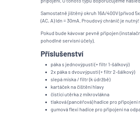
připojení. U tohoto typu doporučujeme následu
Samostatně jištěný okruh 16A/400V (přívod 5
(AC, A) Idn = 30mA. Proudový chránič je nutný!
Pokud bude kávovar pevně připojen (instalační
pohodlné servisní účely).
Příslušenství
páka s jednovýpustí (+ filtr 1-šálkový)
2x páka s dvouvýpustí (+ filtr 2-šálkový)
slepá miska / filtr (k údržbě)
kartáček na čištění hlavy
čisticí utěrka z mikrovlákna
tlaková (pancéřová) hadice pro připojení 
gumová flexi hadice pro připojení na odp