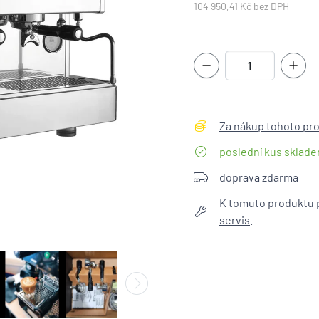
104 950,41 Kč bez DPH
Za nákup tohoto pro
poslední kus sklad
doprava zdarma
K tomuto produktu 
servis
.