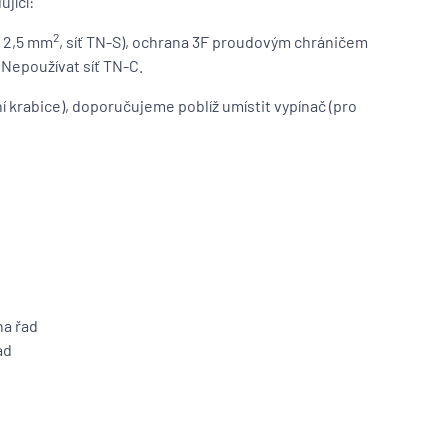
jící:
2
x 2,5 mm
, síť TN-S), ochrana 3F proudovým chráničem
 Nepoužívat síť TN-C.
 krabice), doporučujeme poblíž umístit vypínač (pro
na řad
ad