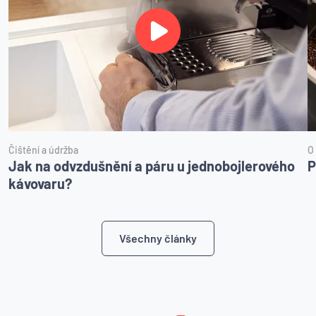
Čištění a údržba
O
Jak na odvzdušnění a páru u jednobojlerového
P
kávovaru?
Všechny články