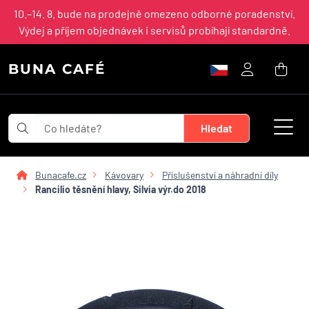
10.–14. 8. bude na prodejně omezeno odborné poradenství.
Výdej a příjem objednávek i servisů probíhají standardně.
BUNA CAFÉ
Bunacafe.cz
Kávovary
Příslušenství a náhradní díly
Rancilio těsnění hlavy, Silvia výr.do 2018