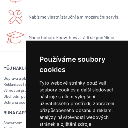
Nabízíme vlastní záruční a mimozáruční servis.
Máme bohaté know-how a rádi se podělíme.
Používáme soubory
MŮJ NÁKUP
SERVIS BUNA CAFÉ
cookies
Doprava a platba
Servis kávovarů všech značek
Tyto webové stránky používají
Reklamace
|
Vrácení zboží
Objednat servis
soubory cookies a další sledovací
Věrnostní program
Jak připravit balík na přepravu?
Obchodní podmínky
nástroje s cílem vylepšení
Čištění a údržba
Ochrana osobních údajů
Kariéra
uživatelského prostředí, zobrazení
přizpůsobeného obsahu a reklam,
BUNA CAFÉ
RYCHLÝ KONTAKT
analýzy návštěvnosti webových
Showroom
BUNA CAFÉ
stránek a zjištění zdroje