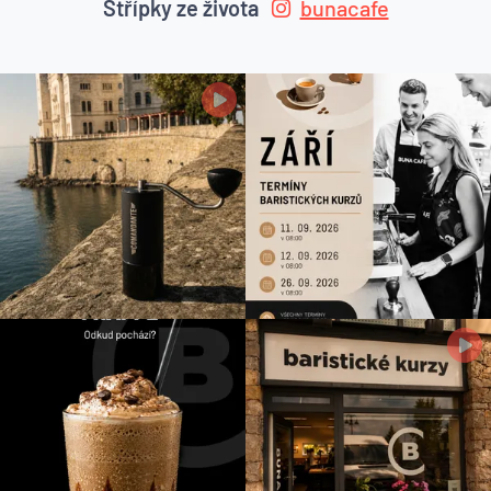
Střípky ze života
bunacafe