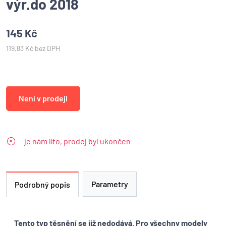
výr.do 2018
145 Kč
119,83 Kč bez DPH
Není v prodeji
je nám líto, prodej byl ukončen
Parametry
Podrobný popis
Tento typ těsnění se již nedodává. Pro všechny modely