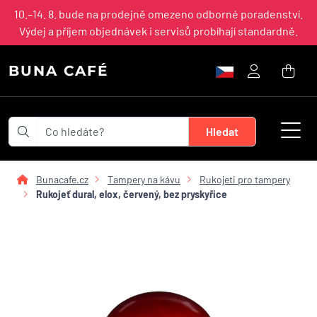
10.–14. 8. bude na prodejně omezeno odborné poradenství.
Výdej a příjem objednávek i servisů probíhají standardně.
BUNA CAFÉ
Bunacafe.cz
Tampery na kávu
Rukojeti pro tampery
Rukojeť dural, elox, červený, bez pryskyřice