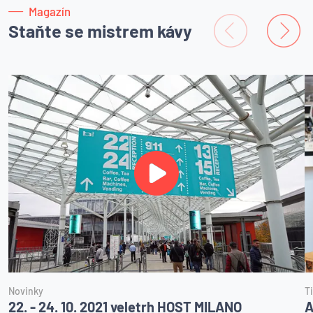
Magazín
Staňte se mistrem kávy
Novinky
T
22. - 24. 10. 2021 veletrh HOST MILANO
A