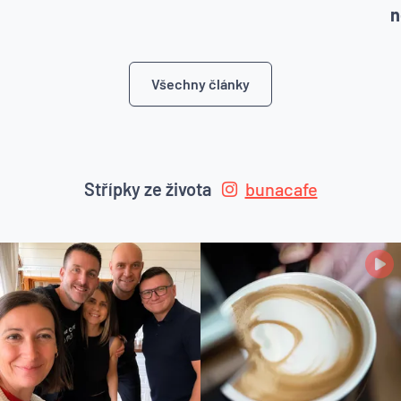
n
Všechny články
Střípky ze života
bunacafe