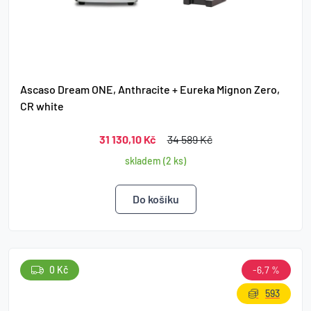
Ascaso Dream ONE, Anthracite + Eureka Mignon Zero,
CR white
31 130,10 Kč
34 589 Kč
skladem (2 ks)
0 Kč
-6,7 %
593