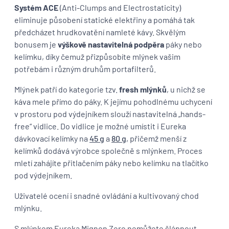
Systém ACE
(Anti-Clumps and Electrostaticity)
eliminuje působení statické elektřiny a pomáhá tak
předcházet hrudkovatění namleté kávy. Skvělým
bonusem je
výškově nastavitelná podpěra
páky nebo
kelímku, díky čemuž přizpůsobíte mlýnek vašim
potřebám i různým druhům portafilterů.
Mlýnek patří do kategorie tzv.
fresh mlýnků
, u nichž se
káva mele přímo do páky. K jejímu pohodlnému uchycení
v prostoru pod výdejníkem slouží nastavitelná „hands-
free“ vidlice. Do vidlice je možné umístit i Eureka
dávkovací kelímky na
45 g
a
80 g
, přičemž menší z
kelímků dodává výrobce společně s mlýnkem. Proces
mletí zahájíte přitlačením páky nebo kelímku na tlačítko
pod výdejníkem.
Uživatelé ocení i snadné ovládání a kultivovaný chod
mlýnku.
S mlýnkem Eureka Mignon Zero nemůžete šlápnout