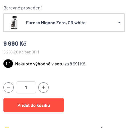
Barevné provedení
Eureka Mignon Zero, CR white
9 990 Kč
8 256,20 Kč bez DPH
Nakupte výhodně v setu
za 8 991 Kč
1+1