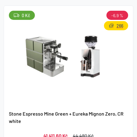
0 Kč
-6,9 %
266
Stone Espresso Mine Green + Eureka Mignon Zero, CR
white
41 411,60 Kč
44 480 Kč