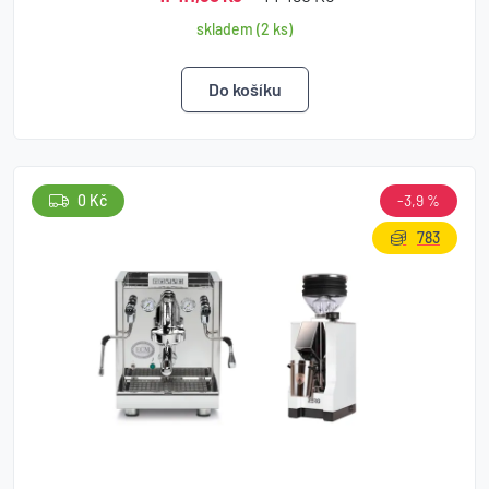
skladem (2 ks)
0 Kč
-3,9 %
783