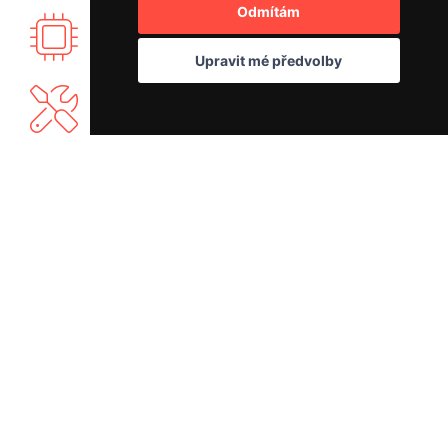
Odmítám
Vyvíjíme vlastní elektroniku PID regulace.
Upravit mé předvolby
Nabízíme vlastní záruční a mimozáruční servis.
Máme bohaté know-how a rádi se podělíme.
MŮJ NÁKUP
SERVIS BUNA CAFÉ
Doprava a platba
Servis kávovarů všech značek
Reklamace
|
Vrácení zboží
Objednat servis
Věrnostní program
Jak připravit balík na přepravu?
Obchodní podmínky
Čištění a údržba
Ochrana osobních údajů
Kariéra
BUNA CAFÉ
RYCHLÝ KONTAKT