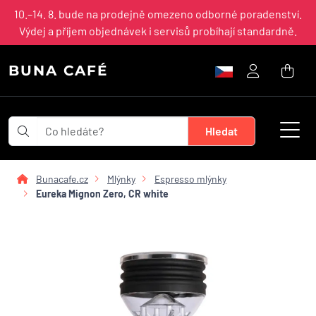
10.–14. 8. bude na prodejně omezeno odborné poradenství.
Výdej a příjem objednávek i servisů probíhají standardně.
BUNA CAFÉ
Bunacafe.cz
Mlýnky
Espresso mlýnky
Eureka Mignon Zero, CR white