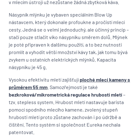
v mlecím ústrojí už nezůstane žádná zbytková káva.
Násypník mlýnku je vybaven speciálním Blow Up
nástavcem, který dokonale profoukne a pročistí mlecí
cesty. Jedná se o velmi jednoduchý, ale účinný princip –
stačí pouze stlačit víko násypníku směrem dolů. Mlýnek
je poté připraven k dalšímu použití, a to bez nutnosti
promlít a vyhodit větší množství kávy tak, jak tomu bývá
zvykem u ostatních elektrických mlýnků. Kapacita
násypníku je 45 g.
Vysokou efektivitu mletí zajišťují
ploché mlecí kameny s
průměrem 55 mm
. Samozřejmostí je také
bezkroková/mikrometrická regulace hrubosti mletí
–
tzv. stepless system. Hrubost mletí nastavuje barista
pomocí spodního mlecího kamene, zvolený stupeň
hrubosti mletí proto zůstane zachován i po údržbě a
čištění. Tento systém si společnost Eureka nechala
patentovat.