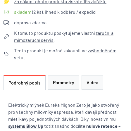
Za nákup tohoto produktu získáte 195 zlaťáků.
skladem
(2 ks), ihned k odběru / expedici
doprava zdarma
K tomuto produktu poskytujeme vlastní
záruční a
mimozáruční servis
.
Tento produkt je možné zakoupit ve
zvýhodněném
setu
.
Parametry
Videa
Podrobný popis
Elektrický mlýnek Eureka Mignon Zero je jako stvořený
pro všechny milovníky espressa, kteří dávají přednost
mletí kávy po jednotlivých dávkách. Díky inovativnímu
systému Blow Up
totiž snadno docílíte
nulové retence
–