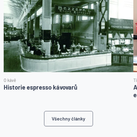
O kávě
T
Historie espresso kávovarů
A
e
Všechny články