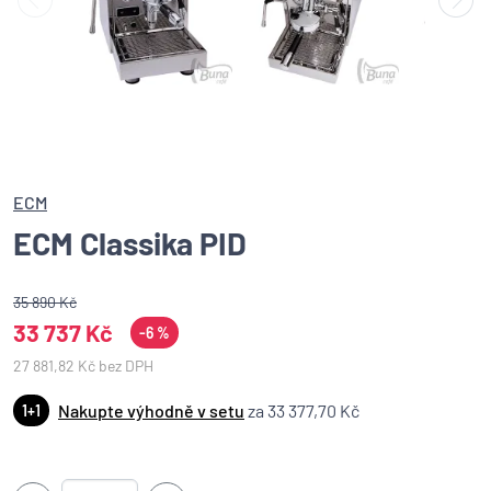
ECM
ECM Classika PID
35 890 Kč
33 737 Kč
-6 %
27 881,82 Kč bez DPH
Nakupte výhodně v setu
za 33 377,70 Kč
1+1