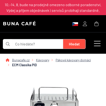
10.–14. 8. bude na prodejně omezeno odborné poradenství.
Výdej a příjem objednávek i servisů probíhají standardně.
BUNA CAFÉ
Bunacafe.cz
Kávovary
Pákové kávovary domácí
ECM Classika PID