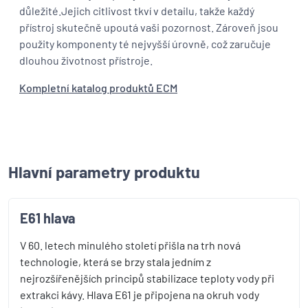
důležité.Jejich citlivost tkví v detailu, takže každý
přístroj skutečně upoutá vaši pozornost. Zároveň jsou
použity komponenty té nejvyšší úrovně, což zaručuje
dlouhou životnost přístroje.
Kompletní katalog produktů ECM
Hlavní parametry produktu
E61 hlava
V 60. letech minulého století přišla na trh nová
technologie, která se brzy stala jedním z
nejrozšířenějších principů stabilizace teploty vody při
extrakci kávy. Hlava E61 je připojena na okruh vody