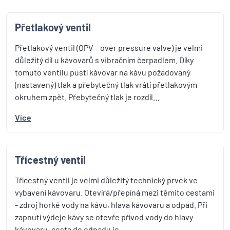
Přetlakový ventil
Přetlakový ventil (OPV = over pressure valve) je velmi
důležitý díl u kávovarů s vibračním čerpadlem. Díky
tomuto ventilu pustí kávovar na kávu požadovaný
(nastavený) tlak a přebytečný tlak vrátí přetlakovým
okruhem zpět. Přebytečný tlak je rozdíl…
Více
Třícestný ventil
Třícestný ventil je velmi důležitý technický prvek ve
vybavení kávovaru. Otevírá/přepíná mezi těmito cestami
- zdroj horké vody na kávu, hlava kávovaru a odpad. Při
zapnutí výdeje kávy se otevře přívod vody do hlavy
kávovaru, cesta do odpadu je…