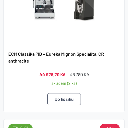
ECM Classika PID + Eureka Mignon Specialita, CR
anthracite
44 978,70 Kč
48 780 Kč
skladem (2 ks)