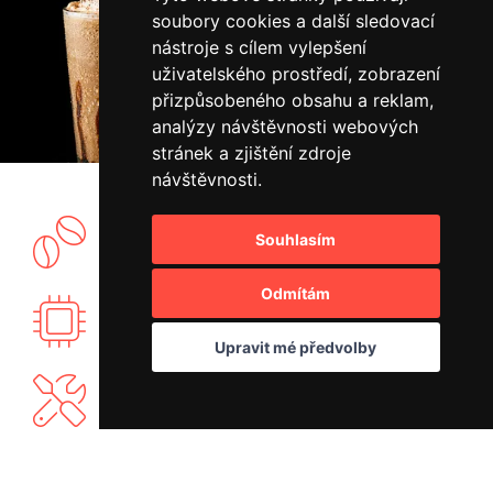
soubory cookies a další sledovací
nástroje s cílem vylepšení
uživatelského prostředí, zobrazení
přizpůsobeného obsahu a reklam,
analýzy návštěvnosti webových
stránek a zjištění zdroje
návštěvnosti.
Souhlasím
Vlastní showroom a pražírna kávy.
Odmítám
Vyvíjíme vlastní elektroniku PID regulace.
Upravit mé předvolby
Nabízíme vlastní záruční a mimozáruční servis.
Máme bohaté know-how a rádi se podělíme.