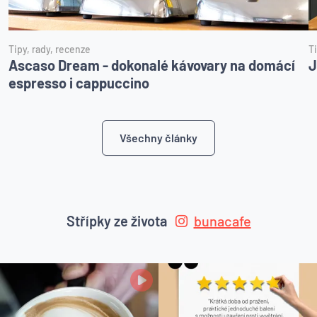
Tipy, rady, recenze
T
Ascaso Dream - dokonalé kávovary na domácí
J
espresso i cappuccino
Všechny články
Střípky ze života
bunacafe