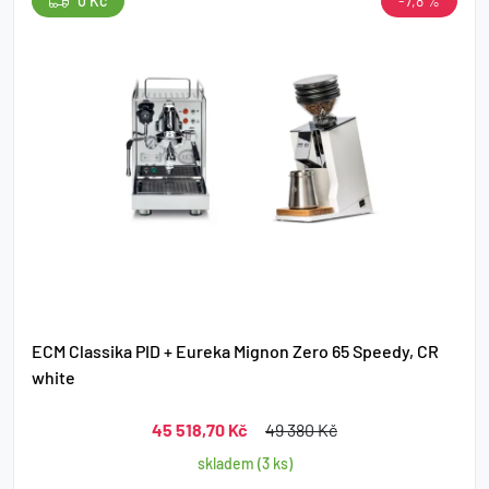
0 Kč
-7,8 %
ECM Classika PID + Eureka Mignon Zero 65 Speedy, CR
white
45 518,70 Kč
49 380 Kč
skladem (3 ks)