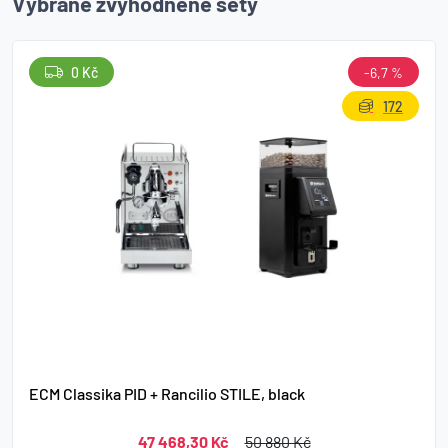
Vybrané zvýhodněné sety
0 Kč
-6,7 %
172
ECM Classika PID + Rancilio STILE, black
47 468,30 Kč
50 880 Kč