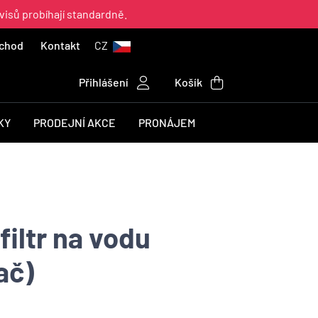
visů probíhají standardně.
chod
Kontakt
CZ
Přihlášení
Košík
KY
PRODEJNÍ AKCE
PRONÁJEM
filtr na vodu
ač)