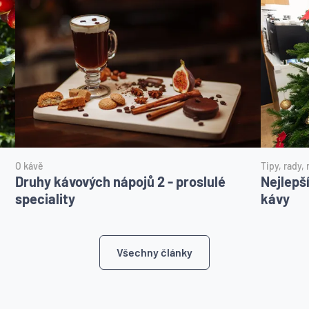
O kávě
Tipy, rady,
Druhy kávových nápojů 2 - proslulé
Nejlepš
speciality
kávy
Všechny články