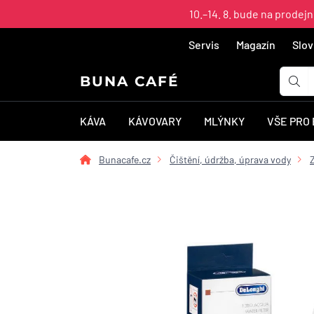
10.–14. 8. bude na prodej
Servis
Magazín
Slov
BUNA CAFÉ
KÁVA
KÁVOVARY
MLÝNKY
VŠE PRO
Bunacafe.cz
Čištění, údržba, úprava vody