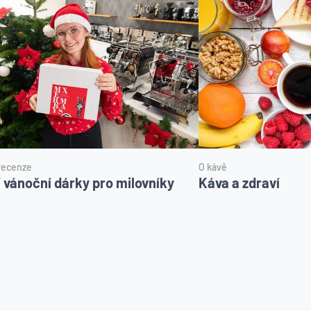
 recenze
O kávě
í vánoční dárky pro milovníky
Káva a zdraví