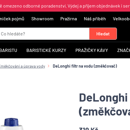
ně omezeno odborné poradenství. Výdej a příjem objednávek i ser
níček pojmů
Showroom
Pražírna
Náš příběh
Velkoob
 BARISTU
BARISTICKÉ KURZY
PRAŽIČKY KÁVY
ZNAČ
Změkčování a úprava vody
DeLonghi filtr na vodu (změkčovač)
DeLonghi 
(změkčov
319 Kč