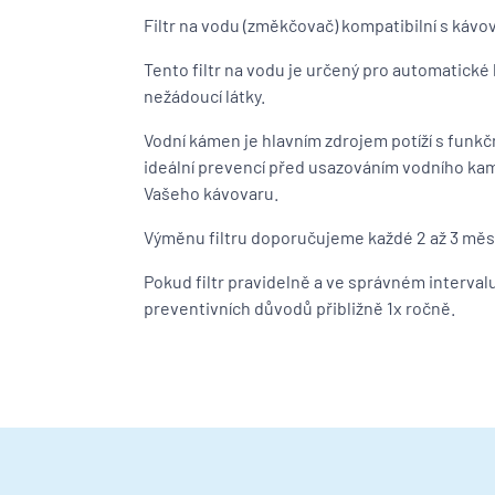
Filtr na vodu (změkčovač) kompatibilní s kávo
Tento filtr na vodu je určený pro automatické
nežádoucí látky.
Vodní kámen je hlavním zdrojem potíží s funkčn
ideální prevencí před usazováním vodního kam
Vašeho kávovaru.
Výměnu filtru doporučujeme každé 2 až 3 měsíc
Pokud filtr pravidelně a ve správném interv
preventivních důvodů přibližně 1x ročně.