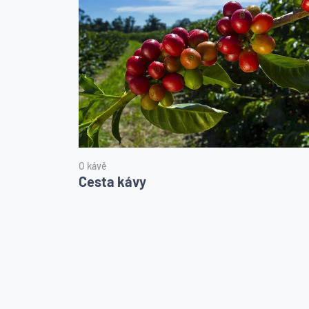
O kávě
Cesta kávy