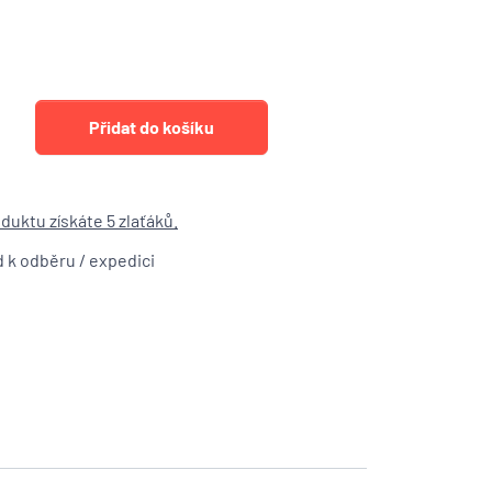
duktu získáte 5 zlaťáků.
d k odběru / expedici