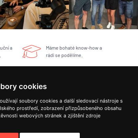
uční a
Máme bohaté know-how a
.
rádi se podělíme.
RYCHLÝ KONTAKT
bory cookies
BUNA CAFÉ
užívají soubory cookies a další sledovací nástroje s
Havlíčkovo náměstí 15/31
elského prostředí, zobrazení přizpůsobeného obsahu
252 19 Rudná u Prahy
obchod@bunacafe.cz
těvnosti webových stránek a zjištění zdroje
+420 311 236 236