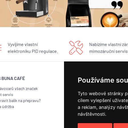
Vyvíjíme vlastní
Nabízíme vlastní zár
elektroniku PID regulace.
mimozáruční servis
S BUNA CAFÉ
BUNA CAFÉ
Používáme sou
kávovarů všech značek
Showroom
Tyto webové stránky po
t servis
Pražírna
cílem vylepšení uživat
ravit balík na přepravu?
Náš příběh
a údržba
Kontakt
a reklam, analýzy návš
Odběr novinek
návštěvnosti.