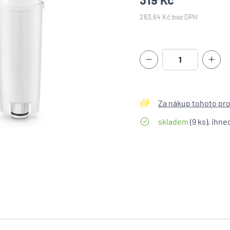
263,64 Kč bez DPH
Za nákup tohoto pro
skladem
(9 ks), ihne