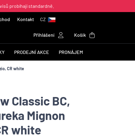
visů probíhají standardně.
chod
Kontakt
CZ
Přihlášení
Košík
KY
PRODEJNÍ AKCE
PRONÁJEM
zio, CR white
w Classic BC,
ureka Mignon
CR white