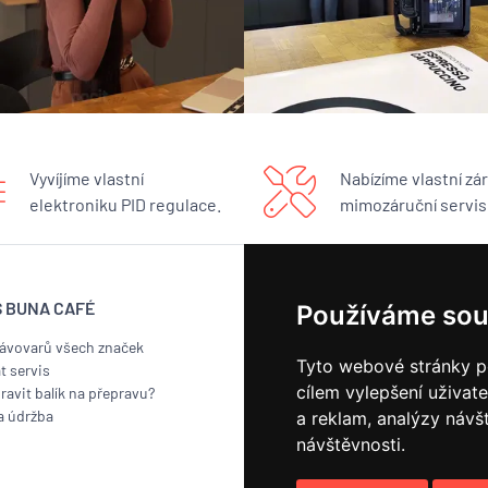
Vyvíjíme vlastní
Nabízíme vlastní zár
elektroniku PID regulace.
mimozáruční servis
S BUNA CAFÉ
BUNA CAFÉ
Používáme sou
kávovarů všech značek
Showroom
Tyto webové stránky po
t servis
Pražírna
cílem vylepšení uživat
ravit balík na přepravu?
Náš příběh
a údržba
Kontakt
a reklam, analýzy návš
Odběr novinek
návštěvnosti.