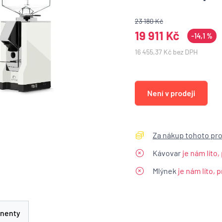
23 180 Kč
19 911 Kč
-14,1 %
16 455,37 Kč bez DPH
Není v prodeji
Za nákup tohoto pro
Kávovar
je nám líto
Mlýnek
je nám líto, 
nenty