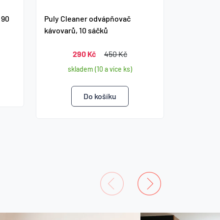
 90
Puly Cleaner odvápňovač
kávovarů, 10 sáčků
290 Kč
450 Kč
skladem (10 a více ks)