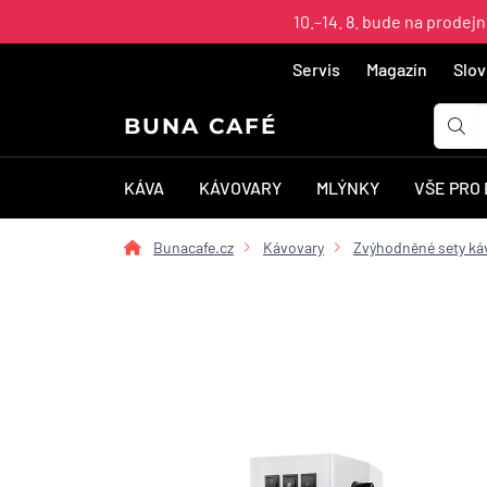
10.–14. 8. bude na prodej
Servis
Magazín
Slov
BUNA CAFÉ
KÁVA
KÁVOVARY
MLÝNKY
VŠE PRO
Bunacafe.cz
Kávovary
Zvýhodněné sety ká