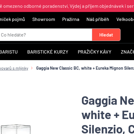
ně omezeno odborné poradenství. Výdej a příjem objednávek i ser
níček pojmů
Showroom
Pražírna
Náš příběh
Velkoob
 BARISTU
BARISTICKÉ KURZY
PRAŽIČKY KÁVY
ZNAČ
vovarů s mlýnky
Gaggia New Classic BC, white + Eureka Mignon Silen
Gaggia Ne
white + E
Silenzio, 