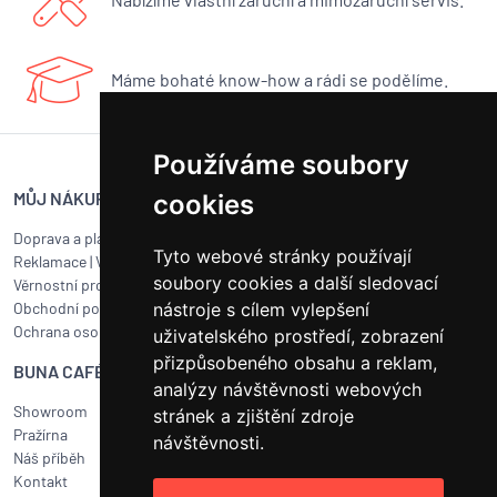
Máme bohaté know-how a rádi se podělíme.
Používáme soubory
MŮJ NÁKUP
SERVIS BUNA CAFÉ
cookies
Doprava a platba
Servis kávovarů všech značek
Tyto webové stránky používají
Reklamace
|
Vrácení zboží
Objednat servis
soubory cookies a další sledovací
Věrnostní program
Jak připravit balík na přepravu?
Obchodní podmínky
nástroje s cílem vylepšení
Čištění a údržba
Ochrana osobních údajů
Kariéra
uživatelského prostředí, zobrazení
přizpůsobeného obsahu a reklam,
BUNA CAFÉ
RYCHLÝ KONTAKT
analýzy návštěvnosti webových
Showroom
BUNA CAFÉ
stránek a zjištění zdroje
Pražírna
Havlíčkovo náměstí 15/31
návštěvnosti.
Náš příběh
252 19 Rudná u Prahy
Kontakt
obchod@bunacafe.cz