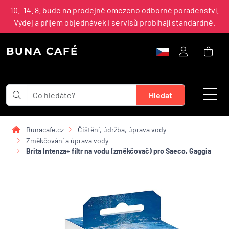
10.–14. 8. bude na prodejně omezeno odborné poradenství.
Výdej a příjem objednávek i servisů probíhají standardně.
BUNA CAFÉ
Bunacafe.cz
Čištění, údržba, úprava vody
Změkčování a úprava vody
Brita Intenza+ filtr na vodu (změkčovač) pro Saeco, Gaggia