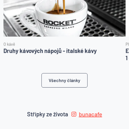
O kávě
P
Druhy kávových nápojů - italské kávy
E
1
Všechny články
Střípky ze života
bunacafe