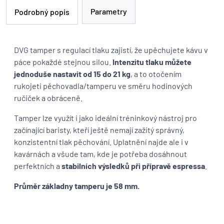
Parametry
Podrobný popis
DVG tamper s regulací tlaku zajistí, že upěchujete kávu v
páce pokaždé stejnou silou.
Intenzitu tlaku můžete
jednoduše nastavit od 15 do 21 kg
, a to otočením
rukojeti pěchovadla/tamperu ve směru hodinových
ručiček a obráceně.
Tamper lze využít i jako ideální tréninkový nástroj pro
začínající baristy, kteří ještě nemají zažitý správný,
konzistentní tlak pěchování. Uplatnění najde ale i v
kavárnách a všude tam, kde je potřeba dosáhnout
perfektních a
stabilních výsledků při přípravě espressa
.
Průměr základny tamperu je 58 mm.