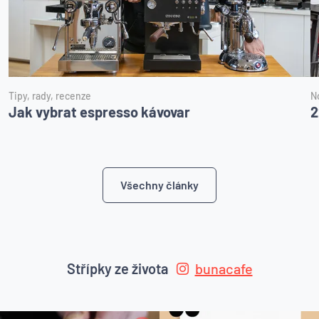
Tipy, rady, recenze
N
Jak vybrat espresso kávovar
2
Všechny články
Střípky ze života
bunacafe