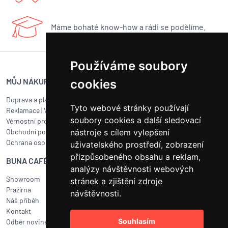
Máme bohaté know-how a rádi se podělíme.
Používáme soubory
MŮJ NÁKUP
SERVIS BUNA CAFÉ
cookies
Doprava a platba
Servis kávovarů všech značek
Tyto webové stránky používají
Reklamace
|
Vrácení zboží
Objednat servis
soubory cookies a další sledovací
Věrnostní program
Jak připravit balík na přepravu?
Obchodní podmínky
nástroje s cílem vylepšení
Čištění a údržba
Ochrana osobních údajů
Kariéra
uživatelského prostředí, zobrazení
přizpůsobeného obsahu a reklam,
BUNA CAFÉ
RYCHLÝ KONTAKT
analýzy návštěvnosti webových
Showroom
BUNA CAFÉ
stránek a zjištění zdroje
Pražírna
Havlíčkovo náměstí 15/31
návštěvnosti.
Náš příběh
252 19 Rudná u Prahy
Kontakt
obchod@bunacafe.cz
Souhlasím
Odběr novinek
+420 311 236 236