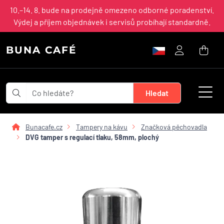
10.–14. 8. bude na prodejně omezeno odborné poradenství.
Výdej a příjem objednávek i servisů probíhají standardně.
BUNA CAFÉ
Bunacafe.cz
Tampery na kávu
Značková pěchovadla
DVG tamper s regulací tlaku, 58mm, plochý