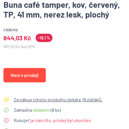
Buna café tamper, kov, červený,
TP, 41 mm, nerez lesk, plochý
1 030 Kč
844,03 Kč
-18,1 %
697,55 Kč bez DPH
Není v prodeji
Za nákup tohoto produktu získáte 19 zlaťáků.
Základna
skladem
(8 ks)
Rukojeť
je nám líto, prodej byl ukončen