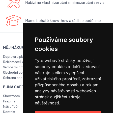
Nabízíme vlastní záruční a mimozáruční servis.
Máme bohaté know-how a rádi se podělíme.
Používáme soubory
MŮJ NÁKUP
SERVIS BUNA CAFÉ
cookies
Doprava a platba
Servis kávovarů všech značek
Tyto webové stránky používají
Reklamace
|
Vrácení zboží
Objednat servis
soubory cookies a další sledovací
Věrnostní program
Jak připravit balík na přepravu?
Obchodní podmínky
nástroje s cílem vylepšení
Čištění a údržba
Ochrana osobních údajů
Kariéra
uživatelského prostředí, zobrazení
přizpůsobeného obsahu a reklam,
BUNA CAFÉ
RYCHLÝ KONTAKT
analýzy návštěvnosti webových
Showroom
BUNA CAFÉ
stránek a zjištění zdroje
Pražírna
Havlíčkovo náměstí 15/31
návštěvnosti.
Náš příběh
252 19 Rudná u Prahy
Kontakt
obchod@bunacafe.cz