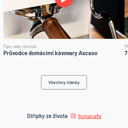
Tipy, rady, recenze
P
Průvodce domácími kávovary Ascaso
7
Všechny články
Střípky ze života
bunacafe