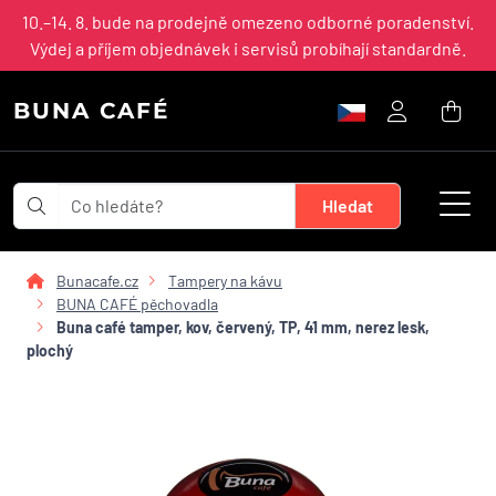
10.–14. 8. bude na prodejně omezeno odborné poradenství.
Výdej a příjem objednávek i servisů probíhají standardně.
BUNA CAFÉ
Bunacafe.cz
Tampery na kávu
BUNA CAFÉ pěchovadla
Buna café tamper, kov, červený, TP, 41 mm, nerez lesk,
plochý