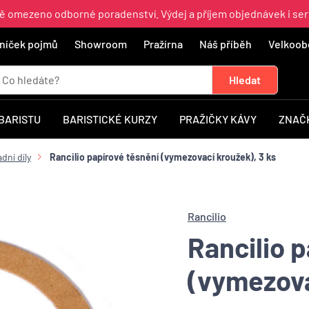
ně omezeno odborné poradenství. Výdej a příjem objednávek i ser
níček pojmů
Showroom
Pražírna
Náš příběh
Velkoob
 BARISTU
BARISTICKÉ KURZY
PRAŽIČKY KÁVY
ZNAČ
dní díly
Rancilio papírové těsnění (vymezovací kroužek), 3 ks
Rancilio
Rancilio 
(vymezova