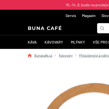
10.–14. 8. bude na prodej
Servis
Magazín
Slov
BUNA CAFÉ
KÁVA
KÁVOVARY
MLÝNKY
VŠE PRO
Bunacafe.cz
Kávovary
Příslušenství a náhra