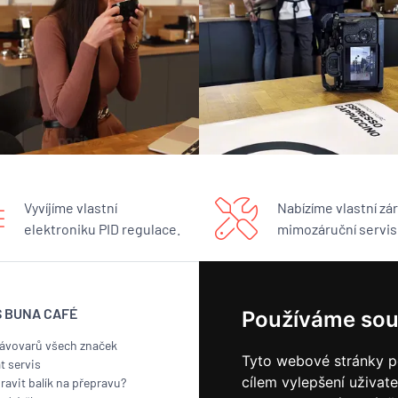
Vyvíjíme vlastní
Nabízíme vlastní zár
elektroniku PID regulace.
mimozáruční servis
S BUNA CAFÉ
BUNA CAFÉ
Používáme sou
kávovarů všech značek
Showroom
Tyto webové stránky po
t servis
Pražírna
cílem vylepšení uživat
ravit balík na přepravu?
Náš příběh