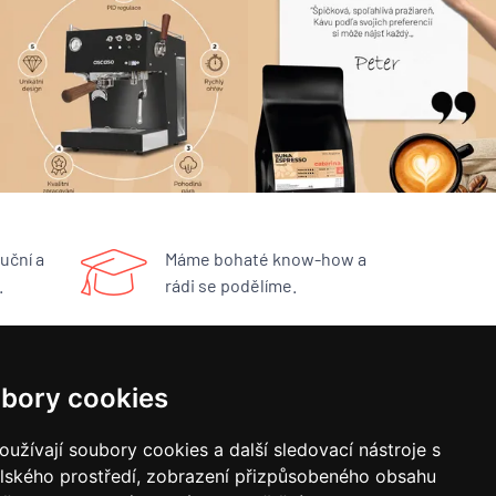
uční a
Máme bohaté know-how a
.
rádi se podělíme.
RYCHLÝ KONTAKT
bory cookies
BUNA CAFÉ
užívají soubory cookies a další sledovací nástroje s
Havlíčkovo náměstí 15/31
elského prostředí, zobrazení přizpůsobeného obsahu
252 19 Rudná u Prahy