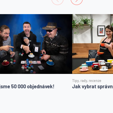
Tipy, rady, recenze
i jsme 50 000 objednávek!
Jak vybrat správn