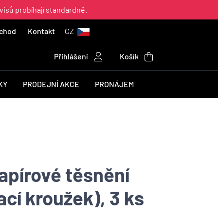
visů probíhají standardně.
chod
Kontakt
CZ
Přihlášení
Košík
KY
PRODEJNÍ AKCE
PRONÁJEM
papírové těsnění
cí kroužek), 3 ks