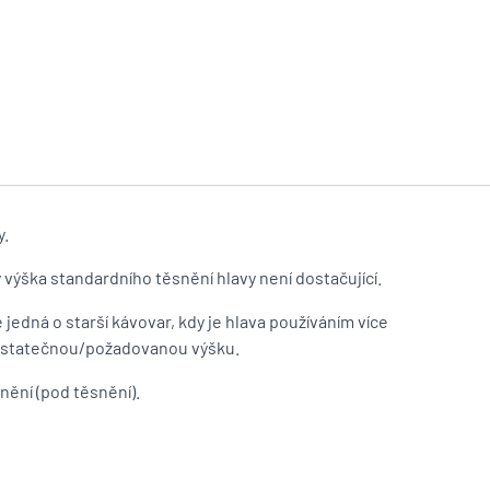
y.
 výška standardního těsnění hlavy není dostačující.
 jedná o starší kávovar, kdy je hlava používáním více
ostatečnou/požadovanou výšku.
nění (pod těsnění).