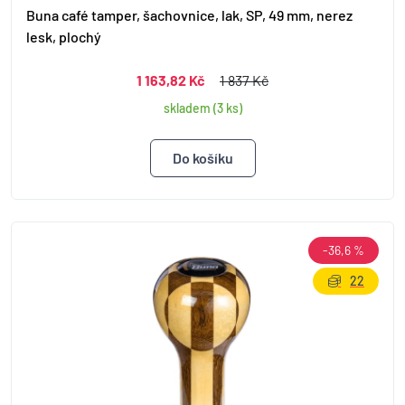
Buna café tamper, šachovnice, lak, SP, 49 mm, nerez
lesk, plochý
1 163,82 Kč
1 837 Kč
skladem (3 ks)
-36,6 %
22