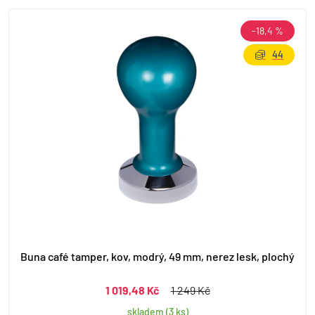
-18,4 %
44
Buna café tamper, kov, modrý, 49 mm, nerez lesk, plochý
1 019,48 Kč
1 249 Kč
skladem (3 ks)