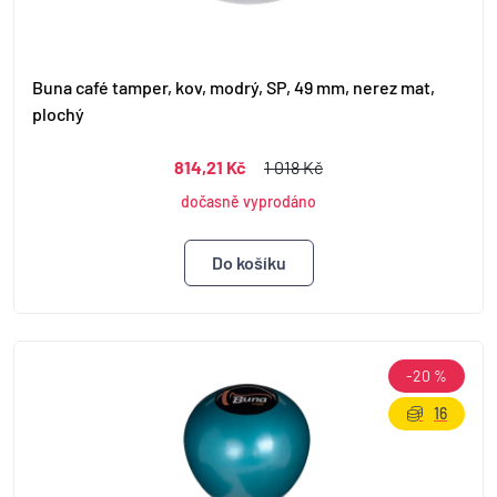
Buna café tamper, kov, modrý, SP, 49 mm, nerez mat,
plochý
814,21 Kč
1 018 Kč
dočasně vyprodáno
-20 %
16