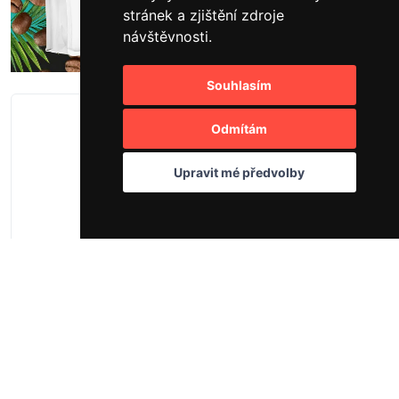
stránek a zjištění zdroje
návštěvnosti.
Souhlasím
-20 %
Odmítám
38
Upravit mé předvolby