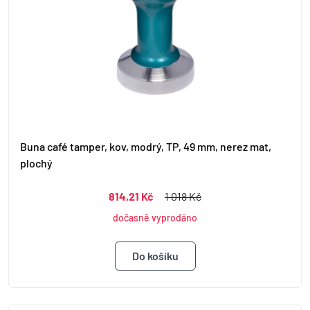
Buna café tamper, kov, modrý, TP, 49 mm, nerez mat,
plochý
814,21 Kč
1 018 Kč
dočasně vyprodáno