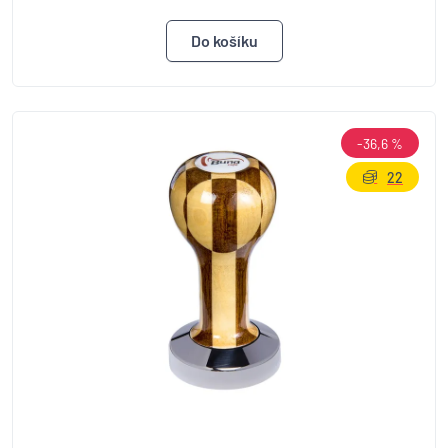
-36,6 %
22