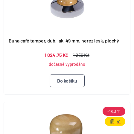
Buna café tamper, dub, lak, 49 mm, nerez lesk, plochý
1 024,75 Kč
1 256 Kč
dočasně vyprodáno
-18,3 %
41