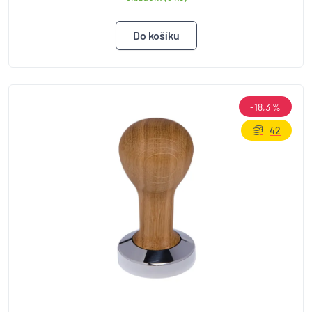
-18,3 %
42