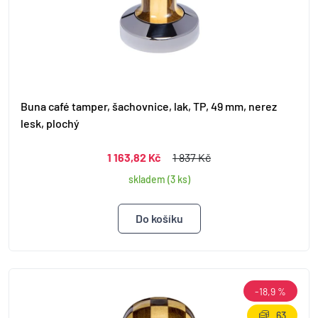
Buna café tamper, šachovnice, lak, TP, 49 mm, nerez
lesk, plochý
1 163,82 Kč
1 837 Kč
skladem (3 ks)
-18,9 %
63