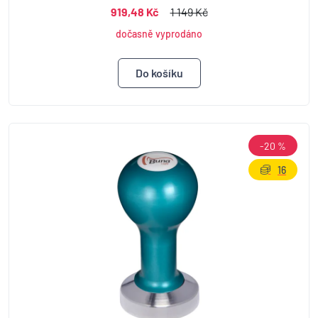
919,48 Kč
1 149 Kč
dočasně vyprodáno
-20 %
16