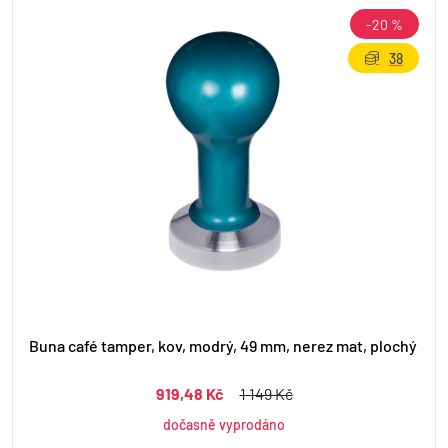
-20 %
38
Buna café tamper, kov, modrý, 49 mm, nerez mat, plochý
919,48 Kč
1 149 Kč
dočasně vyprodáno