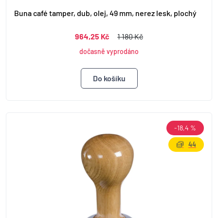
Buna café tamper, dub, olej, 49 mm, nerez lesk, plochý
964,25 Kč
1 180 Kč
dočasně vyprodáno
-18,4 %
44