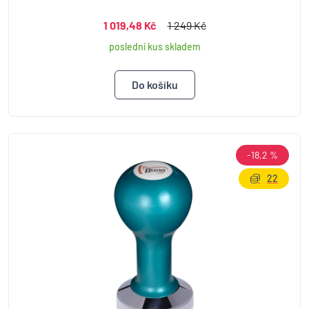
1 019,48 Kč
1 249 Kč
poslední kus skladem
-18,2 %
22