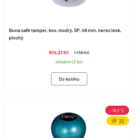
Buna café tamper, kov, modrý, SP, 49 mm, nerez lesk,
plochý
914,21 Kč
1 118 Kč
skladem (2 ks)
-18,2 %
22