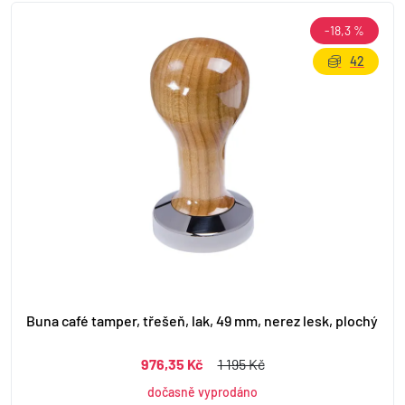
-18,3 %
42
Buna café tamper, třešeň, lak, 49 mm, nerez lesk, plochý
976,35 Kč
1 195 Kč
dočasně vyprodáno