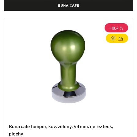
-18,4 %
44
Buna café tamper, kov, zelený, 49 mm, nerez lesk,
plochý