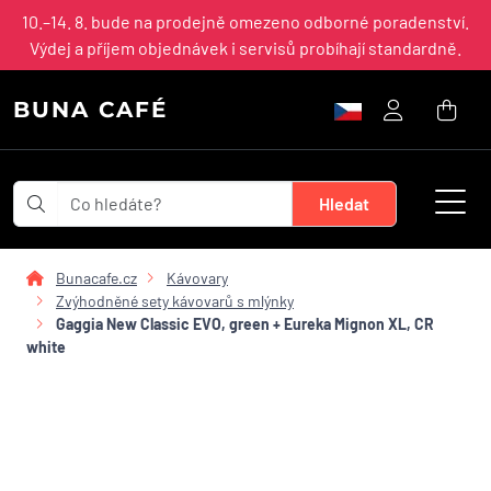
10.–14. 8. bude na prodejně omezeno odborné poradenství.
Výdej a příjem objednávek i servisů probíhají standardně.
BUNA CAFÉ
Bunacafe.cz
Kávovary
Zvýhodněné sety kávovarů s mlýnky
Gaggia New Classic EVO, green + Eureka Mignon XL, CR
white