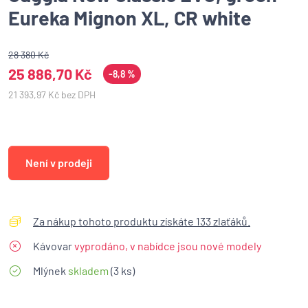
Eureka Mignon XL, CR white
28 380 Kč
25 886,70 Kč
-8,8 %
21 393,97 Kč bez DPH
Není v prodeji
Za nákup tohoto produktu získáte 133 zlaťáků.
Kávovar
vyprodáno, v nabídce jsou nové modely
Mlýnek
skladem
(3 ks)