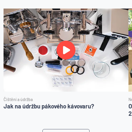
Čištění a údržba
N
Jak na údržbu pákového kávovaru?
O
2