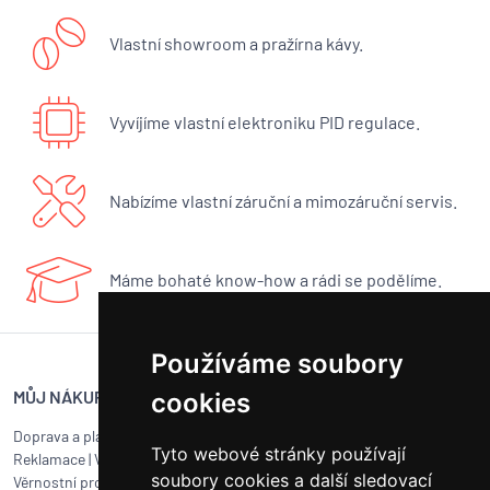
Vlastní showroom a pražírna kávy.
Vyvíjíme vlastní elektroniku PID regulace.
Nabízíme vlastní záruční a mimozáruční servis.
Máme bohaté know-how a rádi se podělíme.
Používáme soubory
MŮJ NÁKUP
SERVIS BUNA CAFÉ
cookies
Doprava a platba
Servis kávovarů všech značek
Tyto webové stránky používají
Reklamace
|
Vrácení zboží
Objednat servis
soubory cookies a další sledovací
Věrnostní program
Jak připravit balík na přepravu?